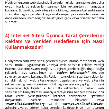
Hediyemen.com web sitesindeki çerezler ilgi alanlarınıza ve size daha
uygun içerik ve reklamları sunmak için reklam-tanıtım amacıyla
kullanılır. Bu şekilde, web sitesini, mobil uygulamasını kullandığınızda
size daha uygun içerikleri, kişiye özel kampanya ve ürünleri sunar ve
daha önceden istemediğinizi belirttiğiniz içerik veya fırsatları bir daha
sunmaz.
4) İnternet Sitesi Üçüncü Taraf Çerezlerini
Reklam ve Yeniden Hedefleme İçin Nasıl
Kullanmaktadır?
Hediyemen.com web sitesi çerezleri ayrıca; arama motorlarını, web
sitesi, mobil uygulamasını ve-veya web sitesinin reklam verdiği
internet sitelerini ziyaret ettiğinizde ilginizi çekebileceğini düşündüğü
reklamları size sunabilmek için “
reklam teknolojisini
” devreye
sokmak amacıyla kullanabilir. Reklam teknolojisi, size özel reklamlar
sunabilmek için web sitesine-mobil uygulamaya ve web sitesinin
reklam verdiği web sitelerine-mobil uygulamalarına yaptığınız önceki
ziyaretlerle ilgili bilgileri kullanır. Bu reklamları sunarken, web
sitesinin sizi tanıyabilmesi amacıyla tarayıcınıza benzersiz bir üçüncü
taraf çerezi yerleştirilebilir. İnternet tarayıcınızın "
yardım
"
dosyasında verilen talimatları izleyerek veya
“
www.allaboutcookies.org
” ya da “
www.youronlinechoices.eu
”
adresini ziyaret ederek kalıcı çerezleri kaldırabilir ve hem oturum