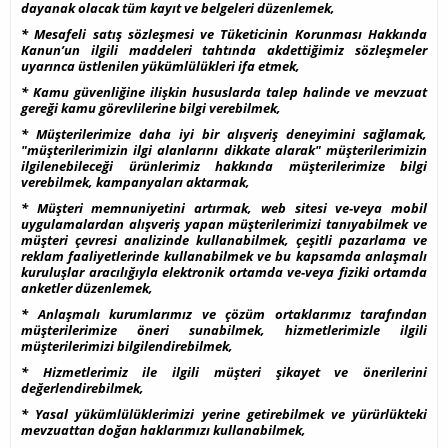
dayanak olacak tüm kayıt ve belgeleri düzenlemek,
* Mesafeli satış sözleşmesi ve Tüketicinin Korunması Hakkında
Kanun’un ilgili maddeleri tahtında akdettiğimiz sözleşmeler
uyarınca üstlenilen yükümlülükleri ifa etmek,
* Kamu güvenliğine ilişkin hususlarda talep halinde ve mevzuat
gereği kamu görevlilerine bilgi verebilmek,
* Müşterilerimize daha iyi bir alışveriş deneyimini sağlamak,
"müşterilerimizin ilgi alanlarını dikkate alarak" müşterilerimizin
ilgilenebileceği ürünlerimiz hakkında müşterilerimize bilgi
verebilmek, kampanyaları aktarmak,
* Müşteri memnuniyetini artırmak, web sitesi ve-veya mobil
uygulamalardan alışveriş yapan müşterilerimizi tanıyabilmek ve
müşteri çevresi analizinde kullanabilmek, çeşitli pazarlama ve
reklam faaliyetlerinde kullanabilmek ve bu kapsamda anlaşmalı
kuruluşlar aracılığıyla elektronik ortamda ve-veya fiziki ortamda
anketler düzenlemek,
* Anlaşmalı kurumlarımız ve çözüm ortaklarımız tarafından
müşterilerimize öneri sunabilmek, hizmetlerimizle ilgili
müşterilerimizi bilgilendirebilmek,
* Hizmetlerimiz ile ilgili müşteri şikayet ve önerilerini
değerlendirebilmek,
* Yasal yükümlülüklerimizi yerine getirebilmek ve yürürlükteki
mevzuattan doğan haklarımızı kullanabilmek,