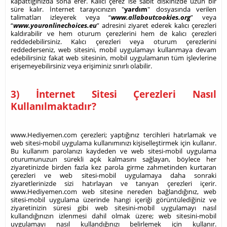
kapattığınızda sona erer. Kalıcı çerez ise sabit diskinizde uzun bir
süre kalır. İnternet tarayıcınızın "
yardım
" dosyasında verilen
talimatları izleyerek veya “
www.allaboutcookies.org
” veya
“
www.youronlinechoices.eu
” adresini ziyaret ederek kalıcı çerezleri
kaldırabilir ve hem oturum çerezlerini hem de kalıcı çerezleri
reddedebilirsiniz. Kalıcı çerezleri veya oturum çerezlerini
reddederseniz, web sitesini, mobil uygulamayı kullanmaya devam
edebilirsiniz fakat web sitesinin, mobil uygulamanın tüm işlevlerine
erişemeyebilirsiniz veya erişiminiz sınırlı olabilir.
3) İnternet Sitesi Çerezleri Nasıl
Kullanılmaktadır?
www.Hediyemen.com çerezleri; yaptığınız tercihleri hatırlamak ve
web sitesi-mobil uygulama kullanımınızı kişiselleştirmek için kullanır.
Bu kullanım parolanızı kaydeden ve web sitesi-mobil uygulama
oturumunuzun sürekli açık kalmasını sağlayan, böylece her
ziyaretinizde birden fazla kez parola girme zahmetinden kurtaran
çerezleri ve web sitesi-mobil uygulamaya daha sonraki
ziyaretlerinizde sizi hatırlayan ve tanıyan çerezleri içerir.
www.Hediyemen.com web sitesine nereden bağlandığınız, web
sitesi-mobil uygulama üzerinde hangi içeriği görüntülediğiniz ve
ziyaretinizin süresi gibi web sitesini-mobil uygulamayı nasıl
kullandığınızın izlenmesi dahil olmak üzere; web sitesini-mobil
uygulamayı nasıl kullandığınızı belirlemek için kullanır.