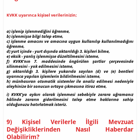
KVKK uyarınca kişisel verilerinizin;
a) işlenip işlenmediğini öğrenme,
b) işlenmişse bilgi talep etme,
c) işlenme amacını ve amacına uygun kullanılıp kullanılmadığını
öğrenme,
d) yurt içinde - yurt dışında aktarıldığı 3. kişileri bilme,
e) eksik - yanlış işlenmişse düzeltilmesini isteme,
f) KVKK’nın 7. maddesinde öngörülen şartlar çerçevesinde
silinmesini - yok edilmesini isteme,
g) aktarıldığı 3. kişilere yukarıda sayılan (d) ve (e) bentleri
uyarınca yapılan işlemlerin bildirilmesini isteme,
h) münhasıran otomatik sistemler ile analiz edilmesi nedeniyle
aleyhinize bir sonucun ortaya çıkmasına itiraz etme,
i) KVKK’ya aykırı olarak işlenmesi sebebiyle zarara uğramanız
hâlinde zararın giderilmesini talep etme haklarına sahip
olduğunuzu hatırlatmak isteriz.
9) Kişisel Verilerle İlgili Mevzuat
Değişikliklerinden Nasıl Haberdar
Olabilirim?