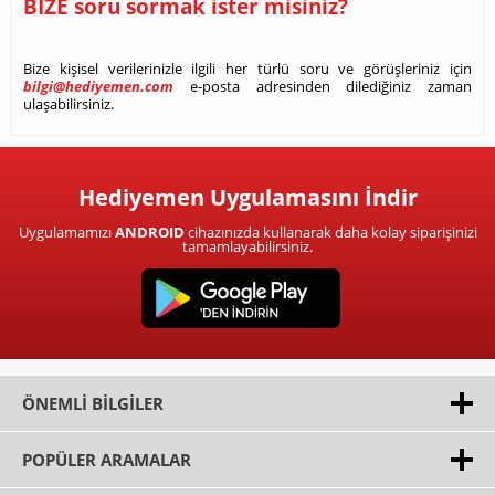
BİZE soru sormak ister misiniz?
Bize kişisel verilerinizle ilgili her türlü soru ve görüşleriniz için
bilgi@hediyemen.com
e-posta adresinden dilediğiniz zaman
ulaşabilirsiniz.
Hediyemen Uygulamasını İndir
Uygulamamızı
ANDROID
cihazınızda kullanarak daha kolay siparişinizi
tamamlayabilirsiniz.
ÖNEMLI BILGILER
POPÜLER ARAMALAR