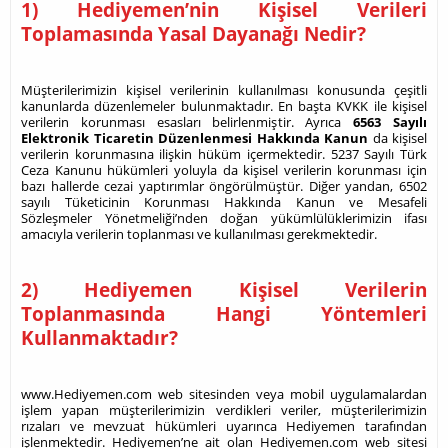
1) Hediyemen’nin Kişisel Verileri
Toplamasında Yasal Dayanağı Nedir?
Müşterilerimizin kişisel verilerinin kullanılması konusunda çeşitli
kanunlarda düzenlemeler bulunmaktadır. En başta KVKK ile kişisel
verilerin korunması esasları belirlenmiştir. Ayrıca
6563 Sayılı
Elektronik Ticaretin Düzenlenmesi Hakkında Kanun
da kişisel
verilerin korunmasına ilişkin hüküm içermektedir. 5237 Sayılı Türk
Ceza Kanunu hükümleri yoluyla da kişisel verilerin korunması için
bazı hallerde cezai yaptırımlar öngörülmüştür. Diğer yandan, 6502
sayılı Tüketicinin Korunması Hakkında Kanun ve Mesafeli
Sözleşmeler Yönetmeliği’nden doğan yükümlülüklerimizin ifası
amacıyla verilerin toplanması ve kullanılması gerekmektedir.
2) Hediyemen Kişisel Verilerin
Toplanmasında Hangi Yöntemleri
Kullanmaktadır?
www.Hediyemen.com web sitesinden veya mobil uygulamalardan
işlem yapan müşterilerimizin verdikleri veriler, müşterilerimizin
rızaları ve mevzuat hükümleri uyarınca Hediyemen tarafından
işlenmektedir. Hediyemen’ne ait olan Hediyemen.com web sitesi