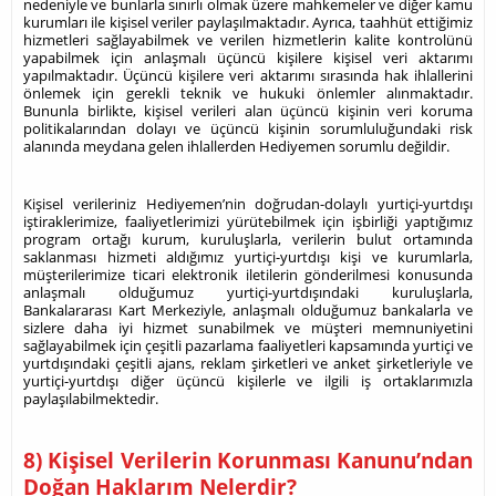
nedeniyle ve bunlarla sınırlı olmak üzere mahkemeler ve diğer kamu
kurumları ile kişisel veriler paylaşılmaktadır. Ayrıca, taahhüt ettiğimiz
hizmetleri sağlayabilmek ve verilen hizmetlerin kalite kontrolünü
yapabilmek için anlaşmalı üçüncü kişilere kişisel veri aktarımı
yapılmaktadır. Üçüncü kişilere veri aktarımı sırasında hak ihlallerini
önlemek için gerekli teknik ve hukuki önlemler alınmaktadır.
Bununla birlikte, kişisel verileri alan üçüncü kişinin veri koruma
politikalarından dolayı ve üçüncü kişinin sorumluluğundaki risk
alanında meydana gelen ihlallerden Hediyemen sorumlu değildir.
Kişisel verileriniz Hediyemen’nin doğrudan-dolaylı yurtiçi-yurtdışı
iştiraklerimize, faaliyetlerimizi yürütebilmek için işbirliği yaptığımız
program ortağı kurum, kuruluşlarla, verilerin bulut ortamında
saklanması hizmeti aldığımız yurtiçi-yurtdışı kişi ve kurumlarla,
müşterilerimize ticari elektronik iletilerin gönderilmesi konusunda
anlaşmalı olduğumuz yurtiçi-yurtdışındaki kuruluşlarla,
Bankalararası Kart Merkeziyle, anlaşmalı olduğumuz bankalarla ve
sizlere daha iyi hizmet sunabilmek ve müşteri memnuniyetini
sağlayabilmek için çeşitli pazarlama faaliyetleri kapsamında yurtiçi ve
yurtdışındaki çeşitli ajans, reklam şirketleri ve anket şirketleriyle ve
yurtiçi-yurtdışı diğer üçüncü kişilerle ve ilgili iş ortaklarımızla
paylaşılabilmektedir.
8) Kişisel Verilerin Korunması Kanunu’ndan
Doğan Haklarım Nelerdir?