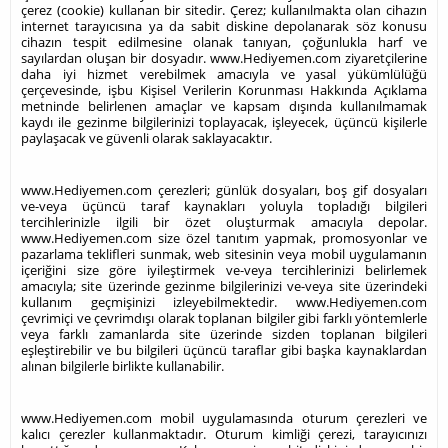
çerez (cookie) kullanan bir sitedir. Çerez; kullanılmakta olan cihazın
internet tarayıcısına ya da sabit diskine depolanarak söz konusu
cihazın tespit edilmesine olanak tanıyan, çoğunlukla harf ve
sayılardan oluşan bir dosyadır. www.Hediyemen.com ziyaretçilerine
daha iyi hizmet verebilmek amacıyla ve yasal yükümlülüğü
çerçevesinde, işbu Kişisel Verilerin Korunması Hakkında Açıklama
metninde belirlenen amaçlar ve kapsam dışında kullanılmamak
kaydı ile gezinme bilgilerinizi toplayacak, işleyecek, üçüncü kişilerle
paylaşacak ve güvenli olarak saklayacaktır.
www.Hediyemen.com çerezleri; günlük dosyaları, boş gif dosyaları
ve-veya üçüncü taraf kaynakları yoluyla topladığı bilgileri
tercihlerinizle ilgili bir özet oluşturmak amacıyla depolar.
www.Hediyemen.com size özel tanıtım yapmak, promosyonlar ve
pazarlama teklifleri sunmak, web sitesinin veya mobil uygulamanın
içeriğini size göre iyileştirmek ve-veya tercihlerinizi belirlemek
amacıyla; site üzerinde gezinme bilgilerinizi ve-veya site üzerindeki
kullanım geçmişinizi izleyebilmektedir. www.Hediyemen.com
çevrimiçi ve çevrimdışı olarak toplanan bilgiler gibi farklı yöntemlerle
veya farklı zamanlarda site üzerinde sizden toplanan bilgileri
eşleştirebilir ve bu bilgileri üçüncü taraflar gibi başka kaynaklardan
alınan bilgilerle birlikte kullanabilir.
www.Hediyemen.com mobil uygulamasında oturum çerezleri ve
kalıcı çerezler kullanmaktadır. Oturum kimliği çerezi, tarayıcınızı