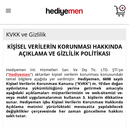
KVKK ve Gizlilik
KİŞİSEL VERİLERİN KORUNMASI HAKKINDA
AÇIKLAMA VE GİZLİLİK POLİTİKASI
Hediyemen İnt. Hizmetleri San. Ve Dış Tic. LTD. ŞTİ.’ye
(“
Hediyemen
”) aktarılan kişisel verilerin korunması konusundaki
temel bilgilere aşağıda yer verilmiştir.
Hediyemen, 6698 sayılı
Kişisel Verilerin Korunması Kanunu (“KVKK”) m. 10’dan doğan
aydınlatma yükümlülüğünü yerine getirmek amacıyla
aşağıdaki açıklamaları müşterilerimizin ve web-sitemizi ve-
veya mobil uygulamalarımızı kullanan 3. kişilerin dikkatine
sunar. Hediyemen işbu Kişisel Verilerin Korunması Hakkında
Açıklama metnini yürürlükteki mevzuatta yapılabilecek
değişiklikler çerçevesinde her zaman güncelleme hakkını
saklı tutar.