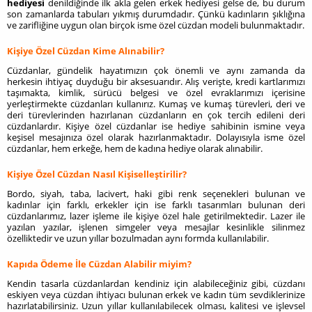
hediyesi
denildiğinde ilk akla gelen erkek hediyesi gelse de, bu durum
son zamanlarda tabuları yıkmış durumdadır. Çünkü kadınların şıklığına
ve zarifliğine uygun olan birçok isme özel cüzdan modeli bulunmaktadır.
Kişiye Özel Cüzdan Kime Alınabilir?
Cüzdanlar, gündelik hayatımızın çok önemli ve aynı zamanda da
herkesin ihtiyaç duyduğu bir aksesuarıdır. Alış verişte, kredi kartlarımızı
taşımakta, kimlik, sürücü belgesi ve özel evraklarımızı içerisine
yerleştirmekte cüzdanları kullanırız. Kumaş ve kumaş türevleri, deri ve
deri türevlerinden hazırlanan cüzdanların en çok tercih edileni deri
cüzdanlardır. Kişiye özel cüzdanlar ise hediye sahibinin ismine veya
keşisel mesajınıza özel olarak hazırlanmaktadır. Dolayısıyla isme özel
cüzdanlar, hem erkeğe, hem de kadına hediye olarak alınabilir.
Kişiye Özel Cüzdan Nasıl Kişiselleştirilir?
Bordo, siyah, taba, lacivert, haki gibi renk seçenekleri bulunan ve
kadınlar için farklı, erkekler için ise farklı tasarımları bulunan deri
cüzdanlarımız, lazer işleme ile kişiye özel hale getirilmektedir. Lazer ile
yazılan yazılar, işlenen simgeler veya mesajlar kesinlikle silinmez
özelliktedir ve uzun yıllar bozulmadan aynı formda kullanılabilir.
Kapıda Ödeme İle Cüzdan Alabilir miyim?
Kendin tasarla cüzdanlardan kendiniz için alabileceğiniz gibi, cüzdanı
eskiyen veya cüzdan ihtiyacı bulunan erkek ve kadın tüm sevdiklerinize
hazırlatabilirsiniz. Uzun yıllar kullanılabilecek olması, kalitesi ve işlevsel