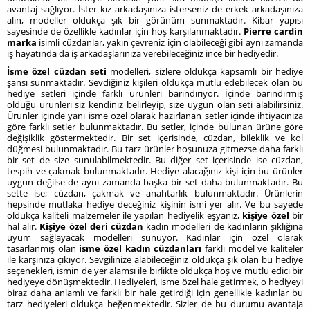
avantaj sağlıyor. İster kız arkadaşınıza isterseniz de erkek arkadaşınıza
alın, modeller oldukça şık bir görünüm sunmaktadır. Kibar yapısı
sayesinde de özellikle kadınlar için hoş karşılanmaktadır.
Pierre cardin
marka
isimli cüzdanlar, yakın çevreniz için olabileceği gibi aynı zamanda
iş hayatında da iş arkadaşlarınıza verebileceğiniz ince bir hediyedir.
İsme özel cüzdan seti
modelleri, sizlere oldukça kapsamlı bir hediye
şansı sunmaktadır. Sevdiğiniz kişileri oldukça mutlu edebilecek olan bu
hediye setleri içinde farklı ürünleri barındırıyor. İçinde barındırmış
olduğu ürünleri siz kendiniz belirleyip, size uygun olan seti alabilirsiniz.
Ürünler içinde yani isme özel olarak hazırlanan setler içinde ihtiyacınıza
göre farklı setler bulunmaktadır. Bu setler, içinde bulunan ürüne göre
değişiklik göstermektedir. Bir set içerisinde, cüzdan, bileklik ve kol
düğmesi bulunmaktadır. Bu tarz ürünler hoşunuza gitmezse daha farklı
bir set de size sunulabilmektedir. Bu diğer set içerisinde ise cüzdan,
tespih ve çakmak bulunmaktadır. Hediye alacağınız kişi için bu ürünler
uygun değilse de aynı zamanda başka bir set daha bulunmaktadır. Bu
sette ise; cüzdan, çakmak ve anahtarlık bulunmaktadır. Ürünlerin
hepsinde mutlaka hediye deceğiniz kişinin ismi yer alır. Ve bu sayede
oldukça kaliteli malzemeler ile yapılan hediyelik eşyanız,
kişiye özel
bir
hal alır.
Kişiye özel deri cüzdan
kadın modelleri de kadınların şıklığına
uyum sağlayacak modelleri sunuyor. Kadınlar için özel olarak
tasarlanmış olan
isme özel kadın cüzdanları
farklı model ve kaliteler
ile karşınıza çıkıyor. Sevgilinize alabileceğiniz oldukça şık olan bu hediye
seçenekleri, ismin de yer alamsı ile birlikte oldukça hoş ve mutlu edici bir
hediyeye dönüşmektedir. Hediyeleri, isme özel hale getirmek, o hediyeyi
biraz daha anlamlı ve farklı bir hale getirdiği için genellikle kadınlar bu
tarz hediyeleri oldukça beğenmektedir. Sizler de bu durumu avantaja