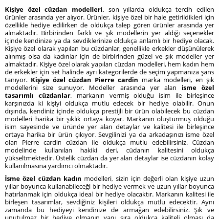
Kişiye özel cüzdan modelleri
, son yıllarda oldukça tercih edilen
ürünler arasında yer alıyor. Ürünler, kişiye özel bir hale getirildikleri için
özellikle hediye edilirken de oldukça talep gören ürünler arasında yer
almaktadır. Birbirinden farklı ve şık modellerin yer aldığı seçenekler
içinde kendinize ya da sevdiklerinize oldukça anlamlı bir hediye olacak.
Kişiye özel olarak yapılan bu cüzdanlar, genellikle erkekler düşünülerek
alınmış olsa da kadınlar için de birbirinden güzel ve şık modeller yer
almaktadır. Kişiye özel olarak yapılan cüzdan modelleri, hem kadın hem
de erkekler için set halinde ayrı kategorilerde de seçim yapmanıza şans
tanıyor.
Kişiye özel cüzdan Pierre cardin
marka modelleri, en şık
modellerini size sunuyor. Modeller arasında yer alan
isme özel
tasarımlı cüzdanlar
, markanın vermiş olduğu isim ile birleşince
karşınızda ki kişiyi oldukça mutlu edecek bir hediye olabilir. Onun
dışında, kendiniz içinde oldukça prestijli bir ürün olabilecek bu cüzdan
modelleri harika bir şıklık ortaya koyar. Markanın oluşturmuş olduğu
isim sayesinde ve üründe yer alan detaylar ve kalitesi ile birleşince
ortaya harika bir ürün çıkıyor. Sevgilinizi ya da arkadaşınızı isme özel
olan Pierre cardin cüzdan ile oldukça mutlu edebilirsiniz. Cüzdan
modelinde kullanılan hakiki deri, cüdanın kalitesini oldukça
yükseltmektedir. Üstelik cüzdan da yer alan detaylar ise cüzdanın kolay
kullanılmasına yardımcı olmaktadır.
İsme özel cüzdan kadın
modelleri, sizin için değerli olan kişiye uzun
yıllar boyunca kullanabileceği bir hediye vermek ve uzun yıllar boyunca
hatırlanmak için oldukça ideal bir hediye olacaktır. Markanın kalitesi ile
birleşen tasarımlar, sevdiğiniz kişileri oldukça mutlu edecektir. Aynı
zamanda bu hediyeyi kendinize de armağan edebilirsiniz. Şık ve
unutulmaz bir hediye olmanın yanı sıra oldukça kaliteli olması da