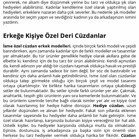
çevirerek, ne alsam diye düşünmek yerine bu tarz ve oldukça şık olan
hediyeleri alabilirsiniz. Kadınlar kendilerine özel olarak yaptırılmış olan
hediyeleri, erkeklere nazaran daha çok severler. Bu nedenle şık modeller
arasında bir seçim yapın ve sevdiğiniz kadının ya da arkadaşınızın ismini
yazdırın.
Erkeğe Kişiye Özel Deri Cüzdanlar
İsme özel cüzdan erkek modelleri
, içinde birçok farklı modeli ve çeşidi
barındırırken, aynı zamanda kadınlar için de farklı modeller ve tasarımlar
yer almaktadır. Bu tür ürünler genellikle hediye olarak akıllara gelse de
elbette ki, kendiniz için de bu tarz bir ürün alabilirsiniz. Kendi açınızdan
da, kendi adınızın yer aldığı bir cüzdanı taşımak oldukça havalı ve prestijli
durabilir. Aynı zamanda sadece bir isim değil, bir söz de bastırabilir ve
kendiniz için daha anlamlı hale getirebilirsiniz. İsme özel olan cüzdanlar
oldukça talep görmekte olduğu için birçok çeşit ve model tasarımı
ortaya çıkartılmıştır. Ve birlikte harika tasarımların ortaya çıkabileceği
setler de bulunmaktadır. Bu setler içinde farklı ürünler yer alır. Çakmak,
anahtarlık, tespih gibi ürünlerin yanı sıra kemerlerde bulunmaktadır. Ve
bu ürünlerin üzerinde tercihe bağlı olarak isimler yer alır ve kişiye özel
olarak hazırlanmış bir hediye haline dönüşür.
Hediye cüzdan
, uzun
yıllardır düşünülen ve alınan bir hediyedir. Fakat son yıllarda eklenen
tasarımlar sayesinde bu hediyeler daha anlamlı bir hale gelmiştir. İsme
özel olarak hazırlanıp, karşınızda bulunan kişiye vereceğiniz bir hal aldı.
Üstelik kişiler, bu hediyeler karşısında oldukça mutlu da olmaktadır.
Eşinize, dostunuza, iş arkadaşınıza ya başka sizin için önemli olan
herkese bu tarz hediyeler vermek oldukça harika bir fikirdir.
Cüzdan