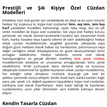
Prestijli ve Şık Kişiye Özel Cüzdan
Modelleri
Erkeklere, tüm özel günler için verilebilecek en ideal ve en uzun ömürlü
hediye; hiç kuşkusuz ki, kişiye özel cüzdanlar!
İsim, soy isim, isim baş
harf
yazılabilen modelleri; kahverengi, siyah, taba rengi, düz ve çift
renkli modelleri ile kişiye özel cüzdanlar, tek veya özel hediye kutusu
içerisinde set olarak (kemer+anahtarlık+cüzdan) işte karşınızda! Kredi
kartı, banka havalesi veya kapıda ödeme ile satın alabileceğiniz hediye
erkek cüzdan modellerimizle, sevgililler gününde, yılbaşında veya
doğum günü hediyesi olarak baban ıza, kardeşinize, patronunuza veya
değer verdiğiniz erkek erkadaşlarınıza en güzel aksesuarlardan birini
armağan edebilirsiniz. Hediye sahibinin ismine özel olarak
hazırlayacağımız ve gerçek deriden üretilmiş
isim yazılı cüzdan
modellerimizle erkeklere en unutulmaz armağanlardan birini şimdi
verebilirsiniz. %100 yumuşacık dana derisine sahip ve kusursuz
dikişleriyle mükemmel bir işçilikle hazırlanan erkek cüzdan modellerimiz,
her erkeğin sahip olmaktan mutluluk duyacağı çok özel bir
şıklıkta. İçerisinde sürücü ehliyeti, kimlik, kredi kartı, banka kartları, kağıt
para, çek, senet v.b. değerli eşyalarını taşıyabilece kişiye özel cüzdanlar,
sahibişne özel olarak hazırflanıyor. Kalıcı baskı tekniği ile hazırlanan
cüzdanlarımız, uzun yıllar silinmeden aynı kalitede kalmaya devam
ediyor.
Kendin Tasarla Cüzdan