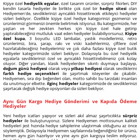
Kişiye özel
hediyelik eşyalar
, özel tasarım ürünler, sürpriz fikirleri, DIY
kendin tasarla hediyeler ile birlikte çok özel bir
hediye sitesi
olan
Hediyemen'de, sevdiklerinizi ayrıcalıklı hissettirecek etkileyici hediyeler
sizleri bekliyor. Özellikle kişiye özel hediye kategorinizi gezmenizi ve
ürünlerimizi görmenizi önemle belirtmek istiyoruz. Bu kategormizde, her
yaştan ve her zevkten herkes için kişiye özel hale getirip
yaptırabileceğiniz mutluluk vaat eden hediyeler bulabiliyorsunuz.
Kişiye
özel kupa
, 3 boyutlu LED lambalar, yastık modellerimiz, retro
ürünlerimiz, bira, şarap, rakı ve viski kadehlerimiz, çiftlere özel
hazırlatabileceğiniz hediyelerimiz ve çok daha fazlası kişiye özel butik
hediyeler kategorimizde sizleri bekliyor. Dolayısıyla bu özel hediyelik
eşyalarla sevdiklerinizi özel ve ayrıcalıklı hissettirebilmeniz çok kolay
oluyor. Diğer yandan, klasik hediyelerden sıkıntı duymaya başlayıp,
doğum günü hediyesi
olarak veya
yılbaşı hediyesi
olarak sevdiklerini
farklı hediye seçenekleri
ile şaşırtmak isteyenler de çıkabilir.
Hediyemen, sıra dışı beğenileri olan, motto sahibi bu tarzdaki insanları
da unutmuyor elbette.
ilginç hediyeler
kategorimizde de sevdiklerinizi
şaşırtacak değişik hediye opsiyonları da sizleri bekliyor.
Aynı Gün Kargo Hediye Gönderimi ve Kapıda Ödeme
Hediyeler
Yeni hediye icatları yapıyor ve sizleri akıl almaz şaşırtıcılıkta
sürpriz
hediyeler
ile buluşturuyoruz. Sizlere Hediyemen mottosunun kaliteli
hediyeleri jest hızında hediye sahiplerine ulaştırmak olduğunu az önce
söylemiştik. Dolayısıyla Hediyemen sayfalarında beğendiğiniz bir ürünü,
hemen aynı gün hazırlıyor ve yine aynı gün kargoya teslim ediyoruz.