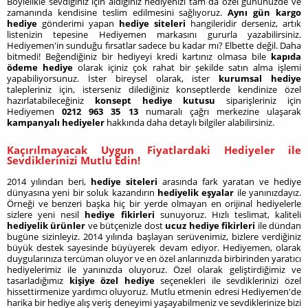
Böylelikle sevdiğiniz için aldığınız hediyenizi tam da özel gününüzde ve
zamanında kendisine teslim edilmesini sağlıyoruz.
Aynı gün kargo
hediye
gönderimi yapan
hediye siteleri
hangileridir derseniz, artık
listenizin tepesine Hediyemen markasını gururla yazabilirsiniz.
Hediyemen'in sunduğu fırsatlar sadece bu kadar mı? Elbette değil. Daha
bitmedi! Beğendiğiniz bir hediyeyi kredi kartınız olmasa bile
kapıda
ödeme hediye
olarak içiniz çok rahat bir şekilde satın alma işlemi
yapabiliyorsunuz. İster bireysel olarak, ister
kurumsal hediye
talepleriniz için, isterseniz dilediğiniz konseptlerde kendinize özel
hazırlatabileceğiniz
konsept hediye kutusu
siparişleriniz için
Hediyemen
0212 963 35 13
numaralı çağrı merkezine ulaşarak
kampanyalı hediyeler
hakkında daha detaylı bilgiler alabilirsiniz.
Kaçırılmayacak Uygun Fiyatlardaki Hediyeler ile
Sevdiklerinizi Mutlu Edin!
2014 yılından beri,
hediye siteleri
arasında fark yaratan ve hediye
dünyasına yeni bir soluk kazandırın
hediyelik eşyalar
ile yanınızdayız.
Örneği ve benzeri başka hiç bir yerde olmayan en orijinal hediyelerle
sizlere yeni nesil
hediye fikirleri
sunuyoruz. Hızlı teslimat, kaliteli
hediyelik ürünler
ve bütçenizle dost
ucuz hediye fikirleri
ile dündan
bugüne sizinleyiz. 2014 yılında başlayan serüvenimiz, bizlere verdiğiniz
büyük destek sayesinde büyüyerek devam ediyor. Hediyemen, olarak
duygularınıza tercüman oluyor ve en özel anlarınızda birbirinden yaratıcı
hediyelerimiz ile yanınızda oluyoruz. Özel olarak geliştirdiğimiz ve
tasarladığımız
kişiye özel hediye
seçenekleri ile sevdiklerinizi özel
hissettirmenize yardımcı oluyoruz. Mutlu etmenin edresi Hediyemen'de
harika bir hediye alış veriş deneyimi yaşayabilmeniz ve sevdiklerinize bizi