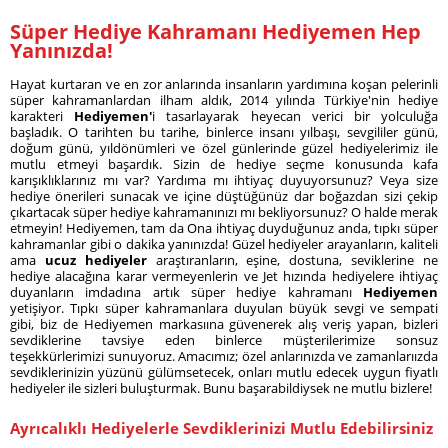
Süper Hediye Kahramanı Hediyemen Hep
Yanınızda!
Hayat kurtaran ve en zor anlarında insanların yardımına koşan pelerinli
süper kahramanlardan ilham aldık, 2014 yılında Türkiye'nin hediye
karakteri
Hediyemen'
i tasarlayarak
heyecan verici bir yolculuğa
başladık. O tarihten bu tarihe, binlerce insanı yılbaşı, sevgililer günü,
doğum günü, yıldönümleri ve özel günlerinde güzel hediyelerimiz ile
mutlu etmeyi başardık. Sizin de hediye seçme konusunda kafa
karışıklıklarınız mı var? Yardıma mı ihtiyaç duyuyorsunuz? Veya size
hediye önerileri sunacak ve içine düştüğünüz dar boğazdan sizi çekip
çıkartacak süper hediye kahramanınızı mı bekliyorsunuz? O halde merak
etmeyin! Hediyemen, tam da Ona ihtiyaç duyduğunuz anda, tıpkı süper
kahramanlar gibi o dakika yanınızda! Güzel hediyeler arayanların, kaliteli
ama
ucuz hediyeler
araştıranların, eşine, dostuna, seviklerine ne
hediye alacağına karar vermeyenlerin ve Jet hızında hediyelere ihtiyaç
duyanların imdadına artık süper hediye kahramanı
Hediyemen
yetişiyor. Tıpkı süper kahramanlara duyulan büyük sevgi ve sempati
gibi, biz de Hediyemen markasıına güvenerek alış veriş yapan, bizleri
sevdiklerine tavsiye eden binlerce müşterilerimize sonsuz
teşekkürlerimizi sunuyoruz. Amacımız; özel anlarınızda ve zamanlarıızda
sevdiklerinizin yüzünü gülümsetecek, onları mutlu edecek uygun fiyatlı
hediyeler ile sizleri buluşturmak. Bunu başarabildiysek ne mutlu bizlere!
Ayrıcalıklı Hediyelerle Sevdiklerinizi Mutlu Edebilirsiniz