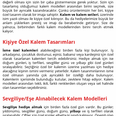
değerli olması için sizin bir çaba göstermenize gerek yoktur. Sizin için
tasarlamış olduğumuz kalem modelleri arasından birini seçmek, size
büyük bir ayrıcalık kazandıracaktır. Çünkü ürünlerimizin her biri, kişiye
özel tasarım olarak bir imaja sahiptir.
Kalem ve kalem setleri
, üzerinde
isim yazılı olması ile kişiye özel kılınıyor. Bu da hediyelerimize büyük bir
anlam yüklerken prestij ve imajı da beraberinde getiriyor. Size de
yalnızca, birbirinden farklı kalem modellerinden birini tercih etmek
kalıyor.
Kişiye Özel Kalem Tasarımları
İsme özel kalemleri
alabileceğiniz birden fazla kişi bulunuyor. İş
arkadaşınız, çocukluk dostunuz, eşiniz, babanız veya kardeşiniz için özel
olarak tasarlanan kalemleri tercih edebilirsiniz. Hediye almak için ise
doğum günleri, iş terfileri, sevgililer günü ve yılbaşı gibi özel günleri
sıralayabiliriz. Seçtiğiniz özel bir kalemin üzerine yazılması için hediye
alacağınız kişinin ismini vermeniz yeterlidir. Kalem tasarımınlarının isme
özel olmasın yanında çok ayrıcalıklı bir özelliği daha bulunuyor.
Kalemlerin içerisinde bulunduğu kutular, zevklere hitap ediyor. Kalem
modelleri arasından tekli, ikili, farklı renklerden oluşan veya set halinde
olan tasarımları seçebilirsiniz.
Sevgiliye/Eşe Alınabilecek Kalem Modelleri
Sevgiliye hediye almak
için birden fazla özel gün vardır. Bu günler;
yıldönümü, sevgililer günü, doğum günü,
yılbaşı
ve iş terfileri olarak
sıralanabilir. Çiftler için özel günler elbette ki sınırlı kalmıyor. Önemli olan