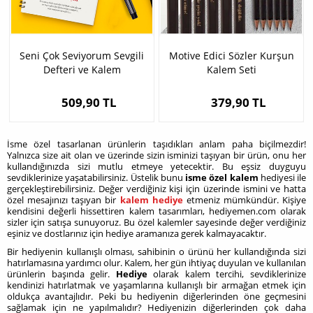
Seni Çok Seviyorum Sevgili
Motive Edici Sözler Kurşun
Defteri ve Kalem
Kalem Seti
509,90 TL
379,90 TL
İsme özel tasarlanan ürünlerin taşıdıkları anlam paha biçilmezdir!
Yalnızca size ait olan ve üzerinde sizin isminizi taşıyan bir ürün, onu her
kullandığınızda sizi mutlu etmeye yetecektir. Bu eşsiz duyguyu
sevdiklerinize yaşatabilirsiniz. Üstelik bunu
isme özel kalem
hediyesi ile
gerçekleştirebilirsiniz. Değer verdiğiniz kişi için üzerinde ismini ve hatta
özel mesajınızı taşıyan bir
kalem hediye
etmeniz mümkündür. Kişiye
kendisini değerli hissettiren kalem tasarımları, hediyemen.com olarak
sizler için satışa sunuyoruz. Bu özel kalemler sayesinde değer verdiğiniz
eşiniz ve dostlarınız için hediye aramanıza gerek kalmayacaktır.
Bir hediyenin kullanışlı olması, sahibinin o ürünü her kullandığında sizi
hatırlamasına yardımcı olur. Kalem, her gün ihtiyaç duyulan ve kullanılan
ürünlerin başında gelir.
Hediye
olarak kalem tercihi, sevdiklerinize
kendinizi hatırlatmak ve yaşamlarına kullanışlı bir armağan etmek için
oldukça avantajlıdır. Peki bu hediyenin diğerlerinden öne geçmesini
sağlamak için ne yapılmalıdır? Hediyenizin diğerlerinden çok daha