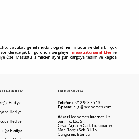
z! Doktor, avukat, genel müdür, öğretmen, müdür ve daha bir çok
 son derece şık bir görünüm sergileyen
masaüstü isimlikler
ile
şiye Özel Masüstü İsimlikler, aynı gün kargoya teslim ve kağıda
ATEGORILER
HAKKIMIZDA
keğe Hediye
Telefon:
0212 963 35 13
E-posta:
bilgi@hediyemen.com
yana Hediye
Adres:
Hediyemen İnternet Hiz.
cuğa Hediye
San. Tic. Ltd. Şti.
Cevat Açıkalın Cad. Tozkoparan
Mah. Topçu Sok. 31/1A
beğe Hediye
Güngören, İstanbul