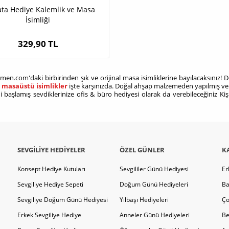
ta Hediye Kalemlik ve Masa
İsimliği
329,90 TL
men.com'daki birbirinden şık ve orijinal masa isimliklerine bayılacaksını
l masaüstü isimlikler
işte karşınızda. Doğal ahşap malzemeden yapılmış ve
i başlamış sevdiklerinize ofis & büro hediyesi olarak da verebileceğiniz Ki
SEVGILIYE HEDIYELER
ÖZEL GÜNLER
K
Konsept Hediye Kutuları
Sevgililer Günü Hediyesi
Er
Sevgiliye Hediye Sepeti
Doğum Günü Hediyeleri
Ba
Sevgiliye Doğum Günü Hediyesi
Yılbaşı Hediyeleri
Ço
Erkek Sevgiliye Hediye
Anneler Günü Hediyeleri
Be