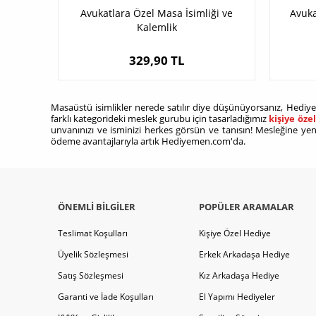
Avukatlara Özel Masa İsimliği ve
Avuka
Kalemlik
329,90 TL
Masaüstü isimlikler nerede satılır diye düşünüyorsanız, Hediye
farklı kategorideki meslek gurubu için tasarladığımız
kişiye öze
unvanınızı ve isminizi herkes görsün ve tanısın! Mesleğine yen
ödeme avantajlarıyla artık Hediyemen.com'da.
ÖNEMLI BILGILER
POPÜLER ARAMALAR
Teslimat Koşulları
Kişiye Özel Hediye
Üyelik Sözleşmesi
Erkek Arkadaşa Hediye
Satış Sözleşmesi
Kız Arkadaşa Hediye
Garanti ve İade Koşulları
El Yapımı Hediyeler