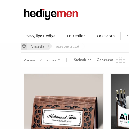
Sevgiliye Hediye
En Yeniler
Çok Satan
K
Anasayfa
kişiye özel isimlik
Stoktakiler
Görünüm: