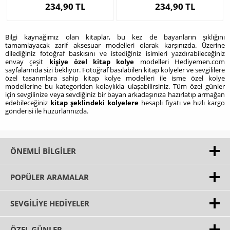
234,90 TL
234,90 TL
Bilgi kaynağımız olan kitaplar, bu kez de bayanların şıklığını
tamamlayacak zarif aksesuar modelleri olarak karşınızda. Üzerine
dilediğiniz fotoğraf baskısını ve istediğiniz isimleri yazdırabileceğiniz
envay çeşit
kişiye özel kitap kolye
modelleri Hediyemen.com
sayfalarında sizi bekliyor. Fotoğraf basılabilen kitap kolyeler ve sevgililere
özel tasarımlara sahip kitap kolye modelleri ile isme özel kolye
modellerine bu kategoriden kolaylıkla ulaşabilirsiniz. Tüm özel günler
için sevgilinize veya sevdiğiniz bir bayan arkadaşınıza hazırlatıp armağan
edebileceğiniz
kitap şeklindeki kolyelere
hesaplı fiyatı ve hızlı kargo
gönderisi ile huzurlarınızda.
ÖNEMLI BILGILER
POPÜLER ARAMALAR
SEVGILIYE HEDIYELER
ÖZEL GÜNLER