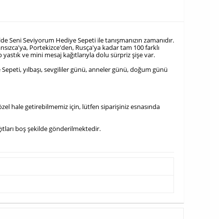
Dilde Seni Seviyorum Hediye Sepeti ile tanışmanızın zamanıdır.
nsızca'ya, Portekizce'den, Rusça'ya kadar tam 100 farklı
 yastık ve mini mesaj kağıtlarıyla dolu sürpriz şişe var.
 Sepeti, yılbaşı, sevgililer günü, anneler günü, doğum günü
el hale getirebilmemiz için, lütfen siparişiniz esnasında
ağıtları boş şekilde gönderilmektedir.