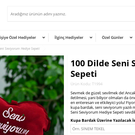
işiye Özel Hediyeler
İlginç Hediyeler
Özel Günler
eni Seviyorum Hediye Sepeti
100 Dilde Seni
Sepeti
Ürün Kodu: T1994
Sevmek de güzel; sevilmek de! Ancak 
iletilmesi, yani biliyor olmaları da 
en enteresan ve etkileyici yolu! Fiyo
kupa bardak, seni seviyorum yazılı mi
Seni Seviyorum Hediye Sepeti sevdikl
Kupa Bardak Üzerine Yazılacak İ