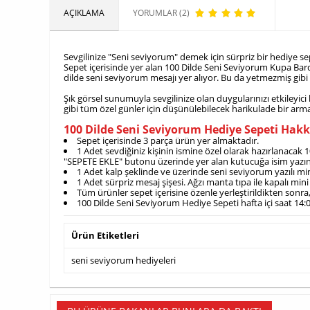
AÇIKLAMA
YORUMLAR (2)
Sevgilinize "Seni seviyorum" demek için sürpriz bir hediye se
Sepet içerisinde yer alan 100 Dilde Seni Seviyorum Kupa Barda
dilde seni seviyorum mesajı yer alıyor. Bu da yetmezmiş gibi bi
Şık görsel sunumuyla sevgilinize olan duygularınızı etkileyic
gibi tüm özel günler için düşünülebilecek harikulade bir ar
100 Dilde Seni Seviyorum Hediye Sepeti Hak
Sepet içerisinde 3 parça ürün yer almaktadır.
1 Adet sevdiğiniz kişinin ismine özel olarak hazırlanacak 
"SEPETE EKLE" butonu üzerinde yer alan kutucuğa isim yazın
1 Adet kalp şeklinde ve üzerinde seni seviyorum yazılı min
1 Adet sürpriz mesaj şişesi. Ağzı manta tıpa ile kapalı min
Tüm ürünler sepet içerisine özenle yerleştirildikten sonra, 
100 Dilde Seni Seviyorum Hediye Sepeti hafta içi saat 14:
Ürün Etiketleri
seni seviyorum hediyeleri