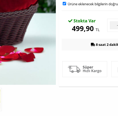
Ürüne eklenecek bilgilerin doğr
Stokta Var
499,90
TL
8 saat 2 daki