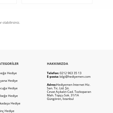
olabilirsiniz.
ATEGORILER
HAKKIMIZDA
keğe Hediye
Telefon:
0212 963 35 13
E-posta:
bilgi@hediyemen.com
yana Hediye
Adres:
Hediyemen İnternet Hiz.
cuğa Hediye
San. Tic. Ltd. Şti.
Cevat Açıkalın Cad. Tozkoparan
Mah. Topçu Sok. 31/1A
beğe Hediye
Güngören, İstanbul
kadaşa Hediye
ginç Hediye