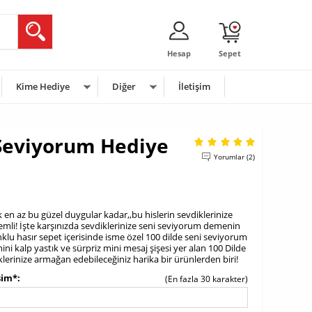
Hesap
Sepet
Kime Hediye
Diğer
İletişim
 Seviyorum Hediye
Yorumlar (2)
en az bu güzel duygular kadar,,bu hislerin sevdiklerinize
önemli! İşte karşınızda sevdiklerinize seni seviyorum demenin
nklu hasır sepet içerisinde isme özel 100 dilde seni seviyorum
ni kalp yastık ve sürpriz mini mesaj şişesi yer alan 100 Dilde
erinize armağan edebileceğiniz harika bir ürünlerden biri!
sim*
(En fazla 30 karakter)