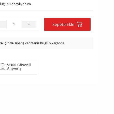
uluğunu onaylıyorum.
Sepete Ekle
-
+
ka içinde
sipariş verirseniz
bugün
kargoda.