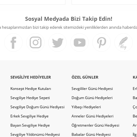
Sosyal Medyada Bizi Takip Edin!
hesaplarımızdan bizi takip ederek sitemizdeki yeniliklerden anında haberdar 
SEVGILIYE HEDIYELER
ÖZEL GÜNLER
K
Konsept Hediye Kutuları
Sevgililer Günü Hediyesi
Er
Sevgiliye Hediye Sepeti
Doğum Günü Hediyeleri
Ba
Sevgiliye Doğum Günü Hediyesi
Yılbaşı Hediyeleri
Ço
Erkek Sevgiliye Hediye
Anneler Günü Hediyeleri
Be
Bayan Sevgiliye Hediye
Öğretmenler Günü Hediyesi
Ar
Sevgiliye Yıldönümü Hediyesi
Babalar Günü Hediyesi
İl