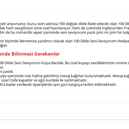
peti arıyorsanız, bunu sizin adınıza 100 değişik dilde ifade edecek olan 100 
k hem sevgilinizin isine özel hazırlanıyor; hem de üzerinde İngilizce'den Fra
r de bu romantik sepet içerisinde seni seviyorum yazılı şirin mi şirin bir kalp
i bir biçimde iletmenize yardımcı olacak olan 100 Dilde Seni Seviyorum Hediye
mağan
kında Bilinmesi Gerekenler
100 Dilde Seni Seviyorum Kupa Bardak. Bu özel kupayı sevdiklerinizin ismine öz
ız.
i yastık.
i şişe içerisinde rulo haline getirilmiş mesaj kağıtları bulunmaktadır. Mesaj k
üzeri tülle kapatılır ve ağzı kurdele ile sarılmaktadır.
00'a kadar verilecek siparişlerde aynı gün kargoya teslim edilmektedir.