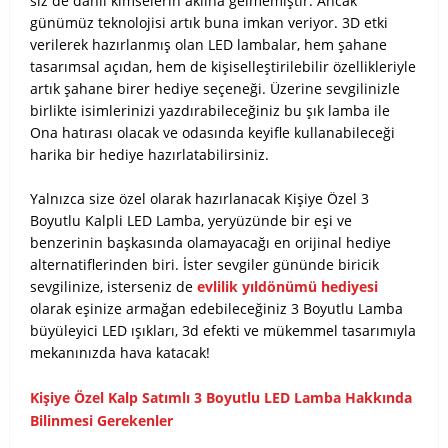
siz de dahil kimselerin aklına gelmemiştir. Ancak
günümüz teknolojisi artık buna imkan veriyor. 3D etki
verilerek hazırlanmış olan LED lambalar, hem şahane
tasarımsal açıdan, hem de kişiselleştirilebilir özellikleriyle
artık şahane birer hediye seçeneği. Üzerine sevgilinizle
birlikte isimlerinizi yazdırabileceğiniz bu şık lamba ile
Ona hatırası olacak ve odasında keyifle kullanabileceği
harika bir hediye hazırlatabilirsiniz.
Yalnızca size özel olarak hazırlanacak Kişiye Özel 3
Boyutlu Kalpli LED Lamba, yeryüzünde bir eşi ve
benzerinin başkasında olamayacağı en orijinal hediye
alternatiflerinden biri. İster sevgiler gününde biricik
sevgilinize, isterseniz de
evlilik yıldönümü hediyesi
olarak eşinize armağan edebileceğiniz 3 Boyutlu Lamba
büyüleyici LED ışıkları, 3d efekti ve mükemmel tasarımıyla
mekanınızda hava katacak!
Kişiye Özel Kalp Satımlı 3 Boyutlu LED Lamba Hakkında
Bilinmesi Gerekenler