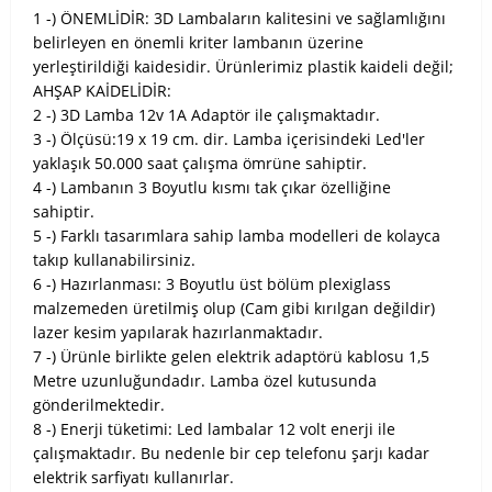
1 -) ÖNEMLİDİR: 3D Lambaların kalitesini ve sağlamlığını
belirleyen en önemli kriter lambanın üzerine
yerleştirildiği kaidesidir. Ürünlerimiz plastik kaideli değil;
AHŞAP KAİDELİDİR:
2 -) 3D Lamba 12v 1A Adaptör ile çalışmaktadır.
3 -) Ölçüsü:19 x 19 cm. dir. Lamba içerisindeki Led'ler
yaklaşık 50.000 saat çalışma ömrüne sahiptir.
4 -) Lambanın 3 Boyutlu kısmı tak çıkar özelliğine
sahiptir.
5 -) Farklı tasarımlara sahip lamba modelleri de kolayca
takıp kullanabilirsiniz.
6 -) Hazırlanması: 3 Boyutlu üst bölüm plexiglass
malzemeden üretilmiş olup (Cam gibi kırılgan değildir)
lazer kesim yapılarak hazırlanmaktadır.
7 -) Ürünle birlikte gelen elektrik adaptörü kablosu 1,5
Metre uzunluğundadır. Lamba özel kutusunda
gönderilmektedir.
8 -) Enerji tüketimi: Led lambalar 12 volt enerji ile
çalışmaktadır. Bu nedenle bir cep telefonu şarjı kadar
elektrik sarfiyatı kullanırlar.