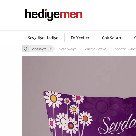
Sevgiliye Hediye
En Yeniler
Çok Satan
K
Anasayfa
Kime Hediye
Anneye Hediye
Anneler Günün 