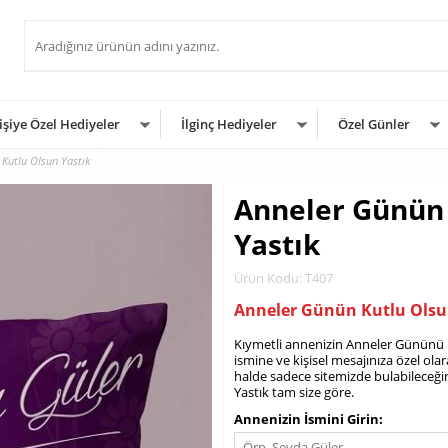
işiye Özel Hediyeler
İlginç Hediyeler
Özel Günler
Kutlu Olsun Yastık
Anneler Günün 
Yastık
Ürün Kodu: T407
Anneler Günün Kutlu Ols
Kıymetli annenizin Anneler Gününü ü
ismine ve kişisel mesajınıza özel olar
halde sadece sitemizde bulabileceği
Yastık tam size göre.
Annenizin İsmini Girin