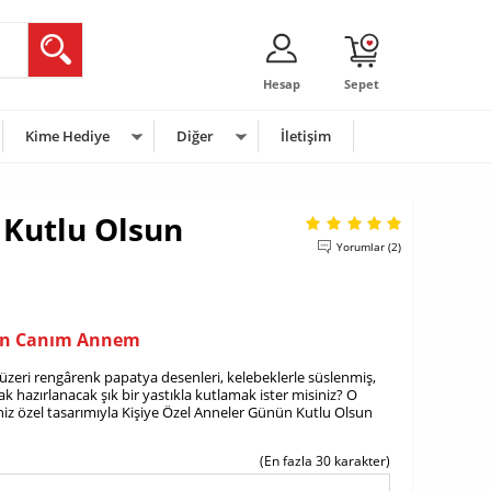
Hesap
Sepet
Kime Hediye
Diğer
İletişim
Kutlu Olsun
Yorumlar (2)
un Canım Annem
zeri rengârenk papatya desenleri, kelebeklerle süslenmiş,
ak hazırlanacak şık bir yastıkla kutlamak ister misiniz? O
niz özel tasarımıyla Kişiye Özel Anneler Günün Kutlu Olsun
(En fazla 30 karakter)