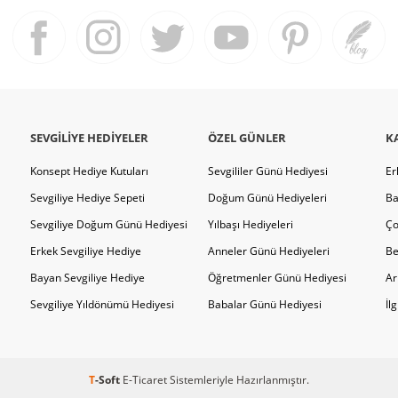
SEVGILIYE HEDIYELER
ÖZEL GÜNLER
K
Konsept Hediye Kutuları
Sevgililer Günü Hediyesi
Er
Sevgiliye Hediye Sepeti
Doğum Günü Hediyeleri
Ba
Sevgiliye Doğum Günü Hediyesi
Yılbaşı Hediyeleri
Ço
Erkek Sevgiliye Hediye
Anneler Günü Hediyeleri
Be
Bayan Sevgiliye Hediye
Öğretmenler Günü Hediyesi
Ar
Sevgiliye Yıldönümü Hediyesi
Babalar Günü Hediyesi
İl
T
-Soft
E-Ticaret
Sistemleriyle Hazırlanmıştır.