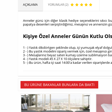
AÇIKLAMA
YORUMLAR (2)
Anneler günü için diğer klasik hediye seçeneklerini sıkıcı 
papatya desenleri serpiştirdiğimiz, mesajınız ve annenizin g
Kişiye Özel Anneler Günün Kutlu Ol
1 - ) Yastık dikdörtgen şeklinde olup, içi yumuşak elyaf dolgu
2 - ) Bu yastık modelini sipariş vermek için, özel mesajınızı g
3 - ) Mesajlarınız beyaz saten kumaş üzerine sublimasyon bas
4 - ) Yastık modeli 45 X 27 X 10 ölçülere sahiptir.
5 - ) Bu ürün, hafta içi saat 14:00'a kadar verilen siparişlerd
BU ÜRÜNE BAKANLAR BUNLARA DA BAKTI