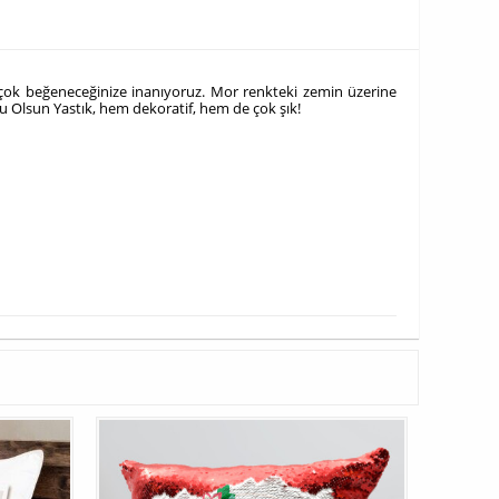
le çok beğeneceğinize inanıyoruz. Mor renkteki zemin üzerine
lu Olsun Yastık, hem dekoratif, hem de çok şık!