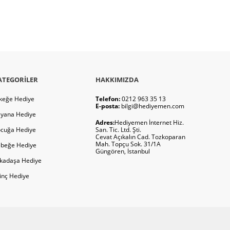
ATEGORILER
HAKKIMIZDA
keğe Hediye
Telefon:
0212 963 35 13
E-posta:
bilgi@hediyemen.com
yana Hediye
Adres:
Hediyemen İnternet Hiz.
cuğa Hediye
San. Tic. Ltd. Şti.
Cevat Açıkalın Cad. Tozkoparan
Mah. Topçu Sok. 31/1A
beğe Hediye
Güngören, İstanbul
kadaşa Hediye
ginç Hediye