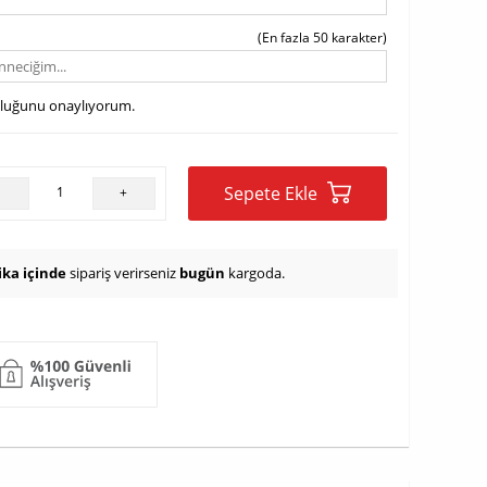
(En fazla 50 karakter)
uluğunu onaylıyorum.
Sepete Ekle
-
+
ika içinde
sipariş verirseniz
bugün
kargoda.