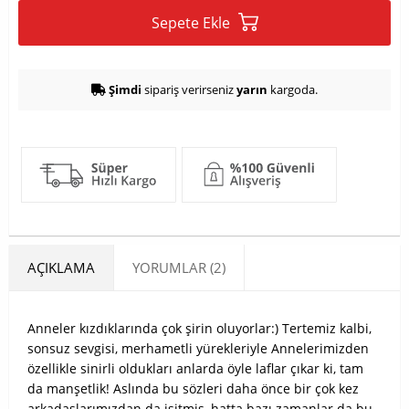
Sepete Ekle
Şimdi
sipariş verirseniz
yarın
kargoda.
AÇIKLAMA
YORUMLAR (2)
Anneler kızdıklarında çok şirin oluyorlar:) Tertemiz kalbi,
sonsuz sevgisi, merhametli yürekleriyle Annelerimizden
özellikle sinirli oldukları anlarda öyle laflar çıkar ki, tam
da manşetlik! Aslında bu sözleri daha önce bir çok kez
arkadaşlarımızdan da işitmiş, hatta bazı zamanlar da bu