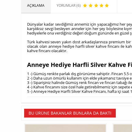
AÇIKLAMA
YORUMLAR (6)
Dünyalar kadar sevdiğimiz annemiz için yapacağımız her şey, o
karşılıksız sevgi besleyen anneler için her şey böylesine kıy
hediyelerle ona verdiğiniz değeri doğum gününde en güzel şek
Türk kahvesi seven yakın dost arkadaşlarınıza premium bir fi
olacak olan anneye hediye harfli silver kahve fincanı ile kah
kahve fincanı olacaktır.
Anneye Hediye Harfli Silver Kahve 
1 -) Gümüş renkte parlak dış görünüme sahiptir. Fincan 5.5 c
2 -) Daha uzun ömürlü kullanım için elde yıkamanız tavsiye e
3 -) Siparişiniz halinde Gümüş renk fincan ve fincan tabağı il
4 -) Kahve fincanını size özel hale getirebilmemiz için sepet
5 -) Anneye Hediye Harfli Silver Kahve Fincanı, hafta içi saat
BU ÜRÜNE BAKANLAR BUNLARA DA BAKTI