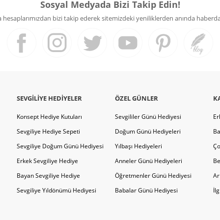
Sosyal Medyada Bizi Takip Edin!
hesaplarımızdan bizi takip ederek sitemizdeki yeniliklerden anında haberdar 
SEVGILIYE HEDIYELER
ÖZEL GÜNLER
K
Konsept Hediye Kutuları
Sevgililer Günü Hediyesi
Er
Sevgiliye Hediye Sepeti
Doğum Günü Hediyeleri
Ba
Sevgiliye Doğum Günü Hediyesi
Yılbaşı Hediyeleri
Ço
Erkek Sevgiliye Hediye
Anneler Günü Hediyeleri
Be
Bayan Sevgiliye Hediye
Öğretmenler Günü Hediyesi
Ar
Sevgiliye Yıldönümü Hediyesi
Babalar Günü Hediyesi
İl