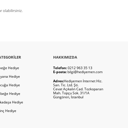
olabilirsiniz.
ATEGORILER
HAKKIMIZDA
keğe Hediye
Telefon:
0212 963 35 13
E-posta:
bilgi@hediyemen.com
yana Hediye
Adres:
Hediyemen İnternet Hiz.
cuğa Hediye
San. Tic. Ltd. Şti.
Cevat Açıkalın Cad. Tozkoparan
Mah. Topçu Sok. 31/1A
beğe Hediye
Güngören, İstanbul
kadaşa Hediye
ginç Hediye