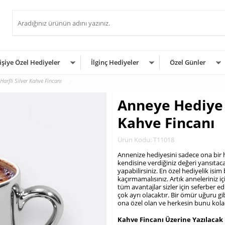
işiye Özel Hediyeler
İlginç Hediyeler
Özel Günler
Harfli Silver Kahve Fincanı
Anneye Hediye H
Kahve Fincanı
Ürün Kodu: T11018
Annenize hediyesini sadece ona bir 
kendisine verdiğiniz değeri yansıtacak
yapabilirsiniz. En özel hediyelik isi
kaçırmamalısınız. Artık anneleriniz iç
tüm avantajlar sizler için seferber ed
çok ayrı olacaktır. Bir ömür uğuru g
ona özel olan ve herkesin bunu kolac
.
Kahve Fincanı Üzerine Yazılacak 