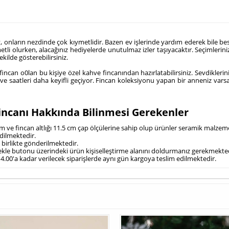
nların nezdinde çok kıymetlidir. Bazen ev işlerinde yardım ederek bile besle
metli olurken, alacağınız hediyelerde unutulmaz izler taşıyacaktır. Seçimlerini
ilde gösterebilirsiniz.
ncan o0lan bu kişiye özel kahve fincanından hazırlatabilirsiniz. Sevdiklerini
ve saatleri daha keyifli geçiyor. Fincan koleksiyonu yapan bir anneniz varsa 
Fincanı Hakkında Bilinmesi Gerekenler
m ve fincan altlığı 11.5 cm çap ölçülerine sahip olup ürünler seramik malzeme
dilmektedir.
e birlikte gönderilmektedir.
e ekle butonu üzerindeki ürün kişiselleştirme alanını doldurmanız gerekmekted
 14.00'a kadar verilecek siparişlerde aynı gün kargoya teslim edilmektedir.