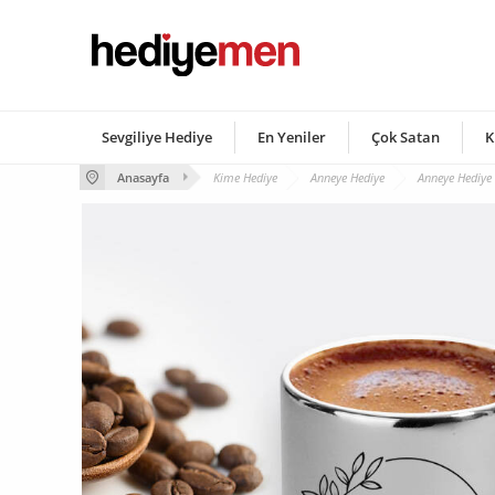
Sevgiliye Hediye
En Yeniler
Çok Satan
K
Anasayfa
Kime Hediye
Anneye Hediye
Anneye Hediye 