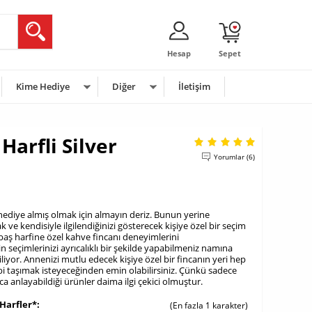
Hesap
Sepet
Kime Hediye
Diğer
İletişim
arfli Silver
Yorumlar (6)
hediye almış olmak için almayın deriz. Bunun yerine
 ve kendisiyle ilgilendiğinizi gösterecek kişiye özel bir seçim
m baş harfine özel kahve fincanı deneyimlerini
in seçimlerinizi ayrıcalıklı bir şekilde yapabilmeniz namına
iliyor. Annenizi mutlu edecek kişiye özel bir fincanın yeri hep
ibi taşımak isteyeceğinden emin olabilirsiniz. Çünkü sadece
a anlayabildiği ürünler daima ilgi çekici olmuştur.
Harfler*
(En fazla 1 karakter)