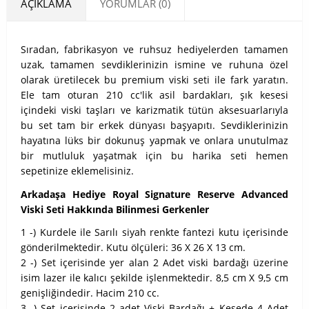
AÇIKLAMA
YORUMLAR (0)
Sıradan, fabrikasyon ve ruhsuz hediyelerden tamamen
uzak, tamamen sevdiklerinizin ismine ve ruhuna özel
olarak üretilecek bu premium viski seti ile fark yaratın.
Ele tam oturan 210 cc'lik asil bardakları, şık kesesi
içindeki viski taşları ve karizmatik tütün aksesuarlarıyla
bu set tam bir erkek dünyası başyapıtı. Sevdiklerinizin
hayatına lüks bir dokunuş yapmak ve onlara unutulmaz
bir mutluluk yaşatmak için bu harika seti hemen
sepetinize eklemelisiniz.
Arkadaşa Hediye Royal Signature Reserve Advanced
Viski Seti Hakkında Bilinmesi Gerkenler
1 -) Kurdele ile Sarılı siyah renkte fantezi kutu içerisinde
gönderilmektedir. Kutu ölçüleri: 36 X 26 X 13 cm.
2 -) Set içerisinde yer alan 2 Adet viski bardağı üzerine
isim lazer ile kalıcı şekilde işlenmektedir. 8,5 cm X 9,5 cm
genişliğindedir. Hacim 210 cc.
3 -) Set içerisinde 2 adet Viski Bardağı + Kesede 4 Adet