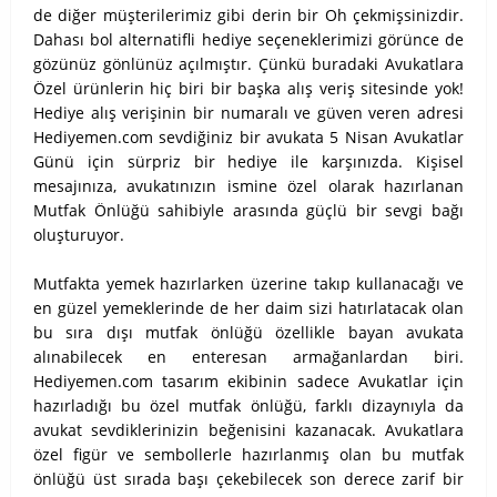
de diğer müşterilerimiz gibi derin bir Oh çekmişsinizdir.
Dahası bol alternatifli hediye seçeneklerimizi görünce de
gözünüz gönlünüz açılmıştır. Çünkü buradaki Avukatlara
Özel ürünlerin hiç biri bir başka alış veriş sitesinde yok!
Hediye alış verişinin bir numaralı ve güven veren adresi
Hediyemen.com sevdiğiniz bir avukata 5 Nisan Avukatlar
Günü için sürpriz bir hediye ile karşınızda. Kişisel
mesajınıza, avukatınızın ismine özel olarak hazırlanan
Mutfak Önlüğü sahibiyle arasında güçlü bir sevgi bağı
oluşturuyor.
Mutfakta yemek hazırlarken üzerine takıp kullanacağı ve
en güzel yemeklerinde de her daim sizi hatırlatacak olan
bu sıra dışı mutfak önlüğü özellikle bayan avukata
alınabilecek en enteresan armağanlardan biri.
Hediyemen.com tasarım ekibinin sadece Avukatlar için
hazırladığı bu özel mutfak önlüğü, farklı dizaynıyla da
avukat sevdiklerinizin beğenisini kazanacak. Avukatlara
özel figür ve sembollerle hazırlanmış olan bu mutfak
önlüğü üst sırada başı çekebilecek son derece zarif bir