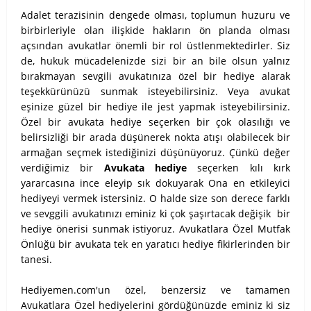
Adalet terazisinin dengede olması, toplumun huzuru ve
birbirleriyle olan ilişkide hakların ön planda olması
açsından avukatlar önemli bir rol üstlenmektedirler. Siz
de, hukuk mücadelenizde sizi bir an bile olsun yalnız
bırakmayan sevgili avukatınıza özel bir hediye alarak
teşekkürünüzü sunmak isteyebilirsiniz. Veya avukat
eşinize güzel bir hediye ile jest yapmak isteyebilirsiniz.
Özel bir avukata hediye seçerken bir çok olasılığı ve
belirsizliği bir arada düşünerek nokta atışı olabilecek bir
armağan seçmek istediğinizi düşünüyoruz. Çünkü değer
verdiğimiz bir
Avukata hediye
seçerken kılı kırk
yararcasına ince eleyip sık dokuyarak Ona en etkileyici
hediyeyi vermek istersiniz. O halde size son derece farklı
ve sevggili avukatınızı eminiz ki çok şaşırtacak değişik bir
hediye önerisi sunmak istiyoruz. Avukatlara Özel Mutfak
Önlüğü bir avukata tek en yaratıcı hediye fikirlerinden bir
tanesi.
Hediyemen.com'un özel, benzersiz ve tamamen
Avukatlara Özel hediyelerini gördüğünüzde eminiz ki siz