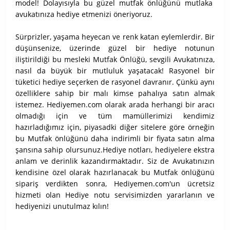
model! Dolayısıyla bu güzel mutfak önlüğünü mutlaka
avukatınıza hediye etmenizi öneriyoruz.
Sürprizler, yaşama heyecan ve renk katan eylemlerdir. Bir
düşünsenize, üzerinde güzel bir hediye notunun
iliştirildiği bu mesleki Mutfak Önlüğü, sevgili Avukatınıza,
nasıl da büyük bir mutluluk yaşatacak! Rasyonel bir
tüketici hediye seçerken de rasyonel davranır. Çünkü aynı
özelliklere sahip bir malı kimse pahalıya satın almak
istemez. Hediyemen.com olarak arada herhangi bir aracı
olmadığı için ve tüm mamüllerimizi kendimiz
hazırladığımız için, piyasadki diğer sitelere göre örneğin
bu Mutfak önlüğünü daha indirimli bir fiyata satın alma
şansına sahip olursunuz.Hediye notları, hediyelere ekstra
anlam ve derinlik kazandırmaktadır. Siz de Avukatınızın
kendisine özel olarak hazırlanacak bu Mutfak önlüğünü
sipariş verdikten sonra, Hediyemen.com'un ücretsiz
hizmeti olan Hediye notu servisimizden yararlanın ve
hediyenizi unutulmaz kılın!