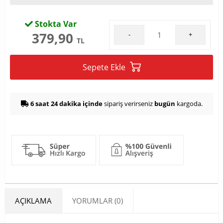
Stokta Var
379,90
-
+
TL
Sepete Ekle
6 saat 24 dakika içinde
sipariş verirseniz
bugün
kargoda.
AÇIKLAMA
YORUMLAR (0)