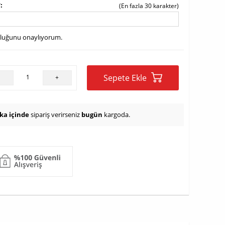
*
(En fazla 30 karakter)
uluğunu onaylıyorum.
Sepete Ekle
-
+
ika içinde
sipariş verirseniz
bugün
kargoda.