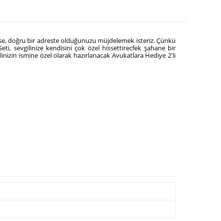
yse, doğru bir adreste olduğunuzu müjdelemek isteriz. Çünkü
i, sevgilinize kendisini çok özel hissettirecfek şahane bir
ilinizin ismine özel olarak hazırlanacak Avukatlara Hediye 2'li