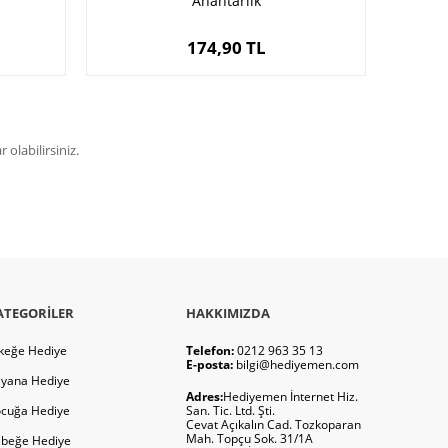
Anahtarlık
174,90 TL
olabilirsiniz.
ATEGORILER
HAKKIMIZDA
keğe Hediye
Telefon:
0212 963 35 13
E-posta:
bilgi@hediyemen.com
yana Hediye
Adres:
Hediyemen İnternet Hiz.
cuğa Hediye
San. Tic. Ltd. Şti.
Cevat Açıkalın Cad. Tozkoparan
Mah. Topçu Sok. 31/1A
beğe Hediye