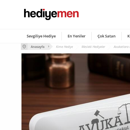
Sevgiliye Hediye
En Yeniler
Çok Satan
K
Anasayfa
Kime Hediye
Mesleki Hediyeler
Avukatlara 