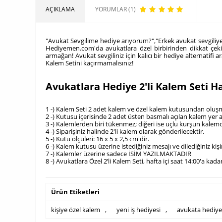
AÇIKLAMA
YORUMLAR (1)
"Avukat Sevgilime hediye arıyorum?","Erkek avukat sevgiliy
Hediyemen.com'da avukatlara özel birbirinden dikkat çekici
armağan! Avukat sevgiliniz için kalıcı bir hediye alternatifi 
Kalem Setini kaçırmamalısınız!
Avukatlara Hediye 2'li Kalem Seti 
1 -) Kalem Seti 2 adet kalem ve özel kalem kutusundan oluş
2 -) Kutusu içerisinde 2 adet üsten basmalı açılan kalem yer 
3 -) Kalemlerden biri tükenmez; diğeri ise uçlu kurşun kale
4 -) Siparişiniz halinde 2'li kalem olarak gönderilecektir.
5 -) Kutu ölçüleri: 16 x 5 x 2,5 cm'dir.
6 -) Kalem kutusu üzerine istediğiniz mesajı ve dilediğiniz kişin
7 -) Kalemler üzerine sadece İSİM YAZILMAKTADIR
8 -) Avukatlara Özel 2’li Kalem Seti, hafta içi saat 14:00'a ka
Ürün Etiketleri
kişiye özel kalem
,
yeni iş hediyesi
,
avukata hediye