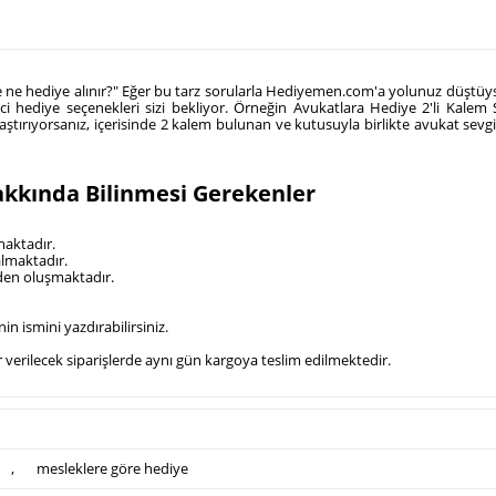
e ne hediye alınır?" Eğer bu tarz sorularla Hediyemen.com'a yolunuz düştü
 hediye seçenekleri sizi bekliyor. Örneğin Avukatlara Hediye 2'li Kalem Set
araştırıyorsanız, içerisinde 2 kalem bulunan ve kutusuyla birlikte avukat sevg
Hakkında Bilinmesi Gerekenler
maktadır.
almaktadır.
mden oluşmaktadır.
in ismini yazdırabilirsiniz.
dar verilecek siparişlerde aynı gün kargoya teslim edilmektedir.
,
mesleklere göre hediye