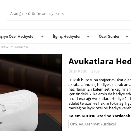
işiye Özel Hediyeler
İlginç Hediyeler
Özel Günler
Hediye 2'li Kalem Seti
Avukatlara Hedi
Ürün Kodu: T2189
Hukuk bürosuna stajyer avukat olar
akrabalarınıza iş hediyesi olarak an
hazırlanan 2'li kalem setini kaçırma
içerisindeki iki kalemin de hediye ed
hazırlanacağı Avukatlara Hediye 2'l
adalet terazisi ve hakim tokmağı figü
mesleğine layık özel bir hediye verebi
Kalem Kutusu Üzerine Yazılacak 