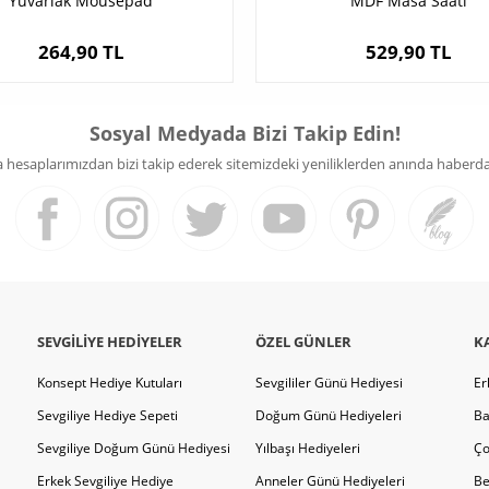
Yuvarlak Mousepad
MDF Masa Saati
264,90 TL
529,90 TL
Sosyal Medyada Bizi Takip Edin!
hesaplarımızdan bizi takip ederek sitemizdeki yeniliklerden anında haberdar 
SEVGILIYE HEDIYELER
ÖZEL GÜNLER
K
Konsept Hediye Kutuları
Sevgililer Günü Hediyesi
Er
Sevgiliye Hediye Sepeti
Doğum Günü Hediyeleri
Ba
Sevgiliye Doğum Günü Hediyesi
Yılbaşı Hediyeleri
Ço
Erkek Sevgiliye Hediye
Anneler Günü Hediyeleri
Be