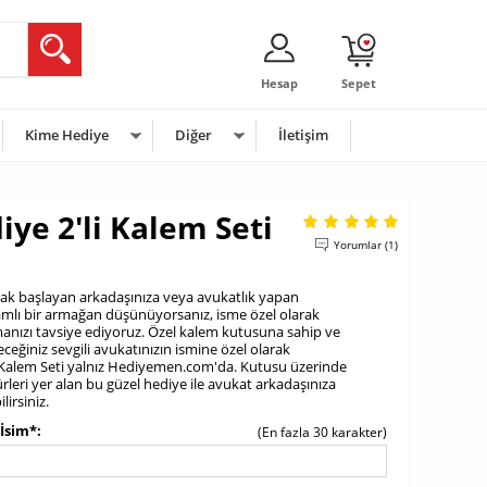
Hesap
Sepet
Kime Hediye
Diğer
İletişim
ye 2'li Kalem Seti
Yorumlar (1)
ak başlayan arkadaşınıza veya avukatlık yapan
lamlı bir armağan düşünüyorsanız, isme özel olarak
manızı tavsiye ediyoruz. Özel kalem kutusuna sahip ve
eceğiniz sevgili avukatınızın ismine özel olarak
i Kalem Seti yalnız Hediyemen.com'da. Kutusu üzerinde
rleri yer alan bu güzel hediye ile avukat arkadaşınıza
lirsiniz.
İsim*
(En fazla 30 karakter)