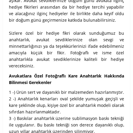
aşikar. Avukat sevdiklerinize doğum günü avukata ilginç
hediye fikirleri arasından da bir hediye tercihi yapabilir
ve alacağınız ilginç hediyeler ile birlikte daha keyif oldu
bir doğum günü geçirmenize katkıda bulunabilirsiniz.
Sizlere özel bir hediye fikri olarak sunduğumuz bu
anahtarlık, avukat sevdiklerinize olan sevgi ve
minnettarlığınızı ya da teşekkürlerinizi ifade edebilmeniz
amacıyla küçük bir fikir. Fotoğraflı ve isme özel
anahtarlıkla avukat sevdiklerinize kaliteli bir hediye
vereceksiniz.
Avukatlara Özel Fotoğraflı Kare Anahtarlık Hakkında
Bilinmesi Gerekenler
1 -) Ürün sert ve dayanıklı bir malzemeden hazırlanmıştır.
2 -) Anahtarlık kenarları oval şekilde yumuşak geçişli ve
kare şeklinde olup, kişiye özel bir anahtarlık modeli olarak
sıfırdan hazırlanmaktadır.
3 -) Baskılar anahtarlık üzerine sublimasyon baskı tekniği
ile uygulanır. Bu baskı tekniği son derece dayanıklı olup,
uzun yıllar anahtarlık üzerinden silinmiyor.