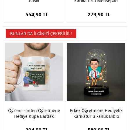
Baskı
Karikatürlü Mousepad
554,90 TL
279,90 TL
BUNLAR DA İLGINIZI ÇEKEBILIR !
Öğrencisinden Öğretmene
Erkek Öğretmene Hediyelik
Hediye Kupa Bardak
Karikatürlü Fanus Biblo
294,90 TL
589,90 TL