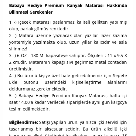
Babaya Hediye Premium Kanyak Matarası Hakkında
Bilinmesi Gerekenler
1 -) İçecek matarası paslanmaz kaliteli çelikten yapılmış
olup, parlak gümüş renktedir.
2 -) Matara üzerine yazılacak olan yazılar lazer kazıma
yöntemiyle yazılmakta olup, uzun yıllar kalıcıdır ve asla
silinmez!
3 -) 6 OZ - 180 Ml kapasiteye sahiptir. Ölçüleri : 11 x 9,5 X
2 cm.dir. Mataranın kapağı sıvı geçirmez metal contadan
üretilmiştir.
4 -) Bu ürünü kişiye özel hale getirebilmemiz için Sepete
Ekle butonu üzerindeki kişiselleştirme alanlarını
doldurmanız gerekmektedir.
5 -) Babaya Hediye Premium Kanyak Matarası, hafta içi
saat 14.00'a kadar verilecek siparişlerde aynı gün kargoya
teslim edilmektedir.
Bilgilendirme:
Satışı yapılan ürün, yalnızca içki servisi için
tasarlanmış bir aksesuar setidir. Bu ürün alkollü içki
içermez ve alkol tüketimini teşvik etme amacı taşımaz. 18