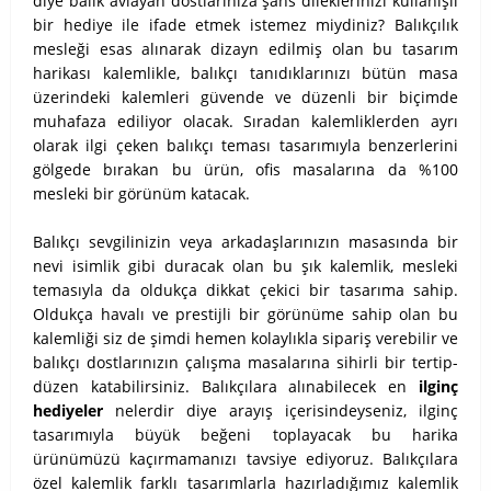
diye balık avlayan dostlarınıza şans dileklerinizi kullanışlı
bir hediye ile ifade etmek istemez miydiniz? Balıkçılık
mesleği esas alınarak dizayn edilmiş olan bu tasarım
harikası kalemlikle, balıkçı tanıdıklarınızı bütün masa
üzerindeki kalemleri güvende ve düzenli bir biçimde
muhafaza ediliyor olacak. Sıradan kalemliklerden ayrı
olarak ilgi çeken balıkçı teması tasarımıyla benzerlerini
gölgede bırakan bu ürün, ofis masalarına da %100
mesleki bir görünüm katacak.
Balıkçı sevgilinizin veya arkadaşlarınızın masasında bir
nevi isimlik gibi duracak olan bu şık kalemlik, mesleki
temasıyla da oldukça dikkat çekici bir tasarıma sahip.
Oldukça havalı ve prestijli bir görünüme sahip olan bu
kalemliği siz de şimdi hemen kolaylıkla sipariş verebilir ve
balıkçı dostlarınızın çalışma masalarına sihirli bir tertip-
düzen katabilirsiniz. Balıkçılara alınabilecek en
ilginç
hediyeler
nelerdir diye arayış içerisindeyseniz, ilginç
tasarımıyla büyük beğeni toplayacak bu harika
ürünümüzü kaçırmamanızı tavsiye ediyoruz. Balıkçılara
özel kalemlik farklı tasarımlarla hazırladığımız kalemlik