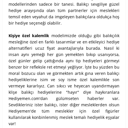
modellerinden sadece bir tanesi. Balıkçı sevgiliye güzel
hediye arayışında olan tüm partnerler için meslekleri
temsil eden veyahut da imgeleyen balıkçılara oldukça hoş
bir hediye seçeneği olabilir.
Kişiye özel kalemlik
modelimizde olduğu gibi balıkçılık
mesleğine özel en farklı tasarımlar ve en etkileyici hediye
alternatifleri ucuz fiyat avantajlarıyla burada. Nasıl ki
insan aynı yemeği her gün yemekten bıkıp usanıyorsa,
özel günler gelip çattığında aynı tip hediyeleri görmeyi
benzer bir refleksle ret etmeyi yeğliyor. İşte bu yüzden bu
moral bozucu olan ve görmekten artık gına veren balıkçı
hediyeliklerine isim ve soy isme özel kalemlikle son
vermeye kararlıyız. Can sıkıcı ve heyecan uyandırmayan
klişe balıkçı hediyelerine "hayır" diye haykıranlara
Hediyemen.com'dan gülümseten haberler var.
Sevdikleriniz ister balıkçı, ister diğer mesleklerden olsun
Hediyemen'de tüm meslekler için özel figürler
kullanılarak konbinlenmiş meslek temalı hediyelik eşyalar
var!