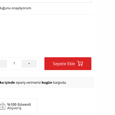
uluğunu onaylıyorum.
Sepete Ekle
-
+
ika içinde
sipariş verirseniz
bugün
kargoda.