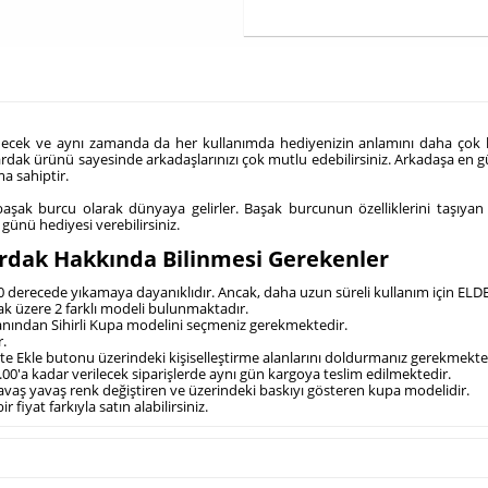
 edecek ve aynı zamanda da her kullanımda hediyenizin anlamını daha ço
rdak ürünü sayesinde arkadaşlarınızı çok mutlu edebilirsiniz. Arkadaşa en g
a sahiptir.
başak burcu olarak dünyaya gelirler. Başak burcunun özelliklerini taşıya
günü hediyesi verebilirsiniz.
rdak Hakkında Bilinmesi Gerekenler
80 derecede yıkamaya dayanıklıdır. Ancak, daha uzun süreli kullanım için ELDE
ak üzere 2 farklı modeli bulunmaktadır.
alanından Sihirli Kupa modelini seçmeniz gerekmektedir.
r.
pete Ekle butonu üzerindeki kişiselleştirme alanlarını doldurmanız gerekmekte
00'a kadar verilecek siparişlerde aynı gün kargoya teslim edilmektedir.
yavaş yavaş renk değiştiren ve üzerindeki baskıyı gösteren kupa modelidir.
 fiyat farkıyla satın alabilirsiniz.