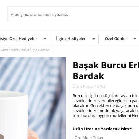
işiye Özel Hediyeler
İlginç Hediyeler
Özel Günler
Burcu Erkeğe Hediye Kupa Bardak
Başak Burcu E
Bardak
Ürün Kodu: 15703
Burcu ile ilgili en küçük detayları 
sevdiklerinize verebileceğiniz en ya
olacaktır. Gerçekten de başak burc
sevdiklerinize mutluluk yaşatacak har
tüm burçlara uygun modellerini Hedi
.
Ürün Üzerine Yazılacak İsim*