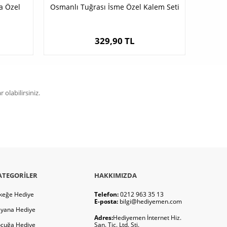
ra Özel
Osmanlı Tuğrası İsme Özel Kalem Seti
329,90 TL
olabilirsiniz.
ATEGORILER
HAKKIMIZDA
keğe Hediye
Telefon:
0212 963 35 13
E-posta:
bilgi@hediyemen.com
yana Hediye
Adres:
Hediyemen İnternet Hiz.
cuğa Hediye
San. Tic. Ltd. Şti.