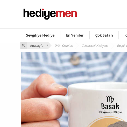
Sevgiliye Hediye
En Yeniler
Çok Satan
K
Anasayfa
Ürün Grupları
Geleneksel Hediyeler
Başak 