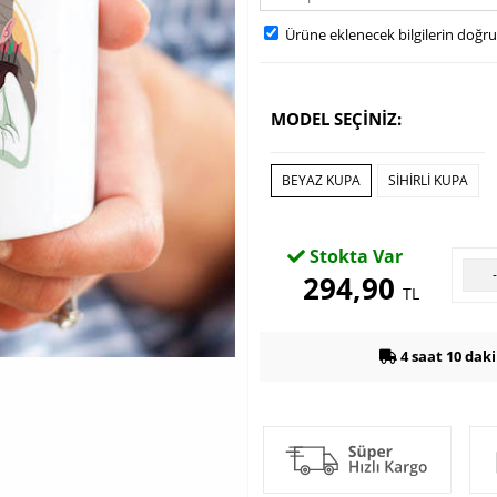
Ürüne eklenecek bilgilerin doğr
MODEL SEÇİNİZ:
BEYAZ KUPA
SİHİRLİ KUPA
Stokta Var
294,90
TL
4 saat 10 dak