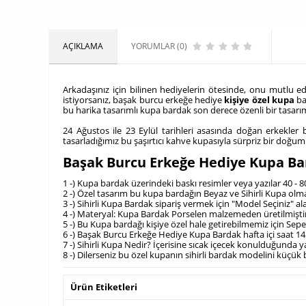
AÇIKLAMA
YORUMLAR (0)
Arkadaşınız için bilinen hediyelerin ötesinde, onu mutlu
istiyorsanız, başak burcu erkeğe hediye
kişiye özel kupa
ba
bu harika tasarımlı kupa bardak son derece özenli bir tasarım
24 Ağustos ile 23 Eylül tarihleri asasında doğan erkekler 
tasarladığımız bu şaşırtıcı kahve kupasıyla sürpriz bir doğum 
Başak Burcu Erkeğe Hediye Kupa Ba
1 -) Kupa bardak üzerindeki baskı resimler veya yazılar 40 - 
2 -) Özel tasarım bu kupa bardağın Beyaz ve Sihirli Kupa olm
3 -) Sihirli Kupa Bardak sipariş vermek için "Model Seçiniz" 
4 -) Materyal: Kupa Bardak Porselen malzemeden üretilmişti
5 -) Bu Kupa bardağı kişiye özel hale getirebilmemiz için Se
6 -) Başak Burcu Erkeğe Hediye Kupa Bardak hafta içi saat 14.
7 -) Sihirli Kupa Nedir? İçerisine sıcak içecek konulduğunda 
8 -) Dilerseniz bu özel kupanın sihirli bardak modelini küçük bir
Ürün Etiketleri