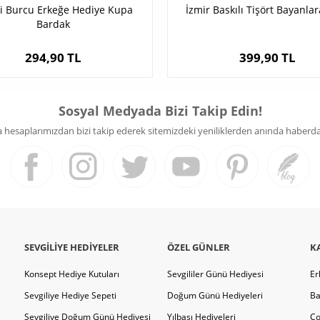
i Burcu Erkeğe Hediye Kupa
İzmir Baskılı Tişört Bayanla
Bardak
294,90 TL
399,90 TL
Sosyal Medyada Bizi Takip Edin!
hesaplarımızdan bizi takip ederek sitemizdeki yeniliklerden anında haberdar 
SEVGILIYE HEDIYELER
ÖZEL GÜNLER
K
Konsept Hediye Kutuları
Sevgililer Günü Hediyesi
Er
Sevgiliye Hediye Sepeti
Doğum Günü Hediyeleri
Ba
Sevgiliye Doğum Günü Hediyesi
Yılbaşı Hediyeleri
Ço