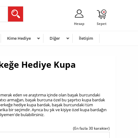
Hesap
Sepet
Kime Hediye
Diğer
İletişim
rkeğe Hediye Kupa
bile merak eden ve araştırma içinde olan başak burcundaki
ratıcı armağan, başak burcuna özel bu şaşırtıcı kupa bardak
u erkeğe hediye kupa bardak, başak burcundaki tüm
ika bir seçimdir. Ayrıca bu şık ve kişiye özel kupa bardağın
yemen'de bulabilirsiniz.
(En fazla 30 karakter)