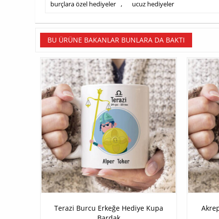
burçlara özel hediyeler
,
ucuz hediyeler
BU ÜRÜNE BAKANLAR BUNLARA DA BAKTI
Terazi Burcu Erkeğe Hediye Kupa
Akre
Bardak