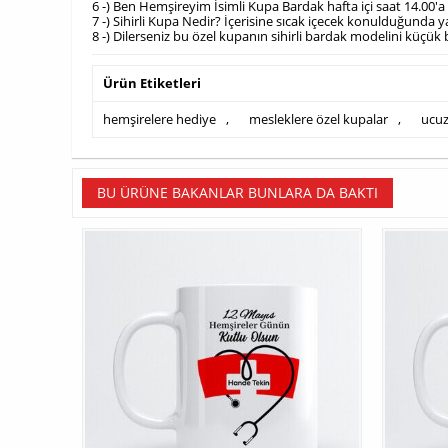
6 -) Ben Hemşireyim İsimli Kupa Bardak hafta içi saat 14.00'a
7 -) Sihirli Kupa Nedir? İçerisine sıcak içecek konulduğunda 
8 -) Dilerseniz bu özel kupanın sihirli bardak modelini küçük bir
Ürün Etiketleri
hemşirelere hediye
,
mesleklere özel kupalar
,
ucuz
BU ÜRÜNE BAKANLAR BUNLARA DA BAKTI