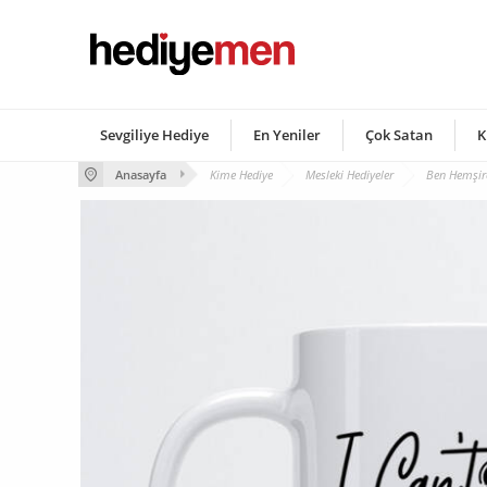
Sevgiliye Hediye
En Yeniler
Çok Satan
K
Anasayfa
Kime Hediye
Mesleki Hediyeler
Ben Hemşir