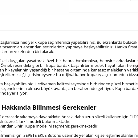
ktaşlarınıza hediyelik kupa seçimlerinizi yapabilirsiniz. Bu ekranlarda bulacak
sarımları arasından seçimleriniz yapmaya başlayabilirsiniz. Harika fırsatl
ardan ve izlerden biri olacak.
güzel duygular yaşatarak özel bir hatıra bırakmaksa, hemşire arkadaşl
iniz. Örnek resimdeki gibi bir kupa bardak başarılı bir meslek hayatı olan h
nsan hikayelerinin yaşandığı bir hastane ortamında kanatsız meleklerin varlık
irelik mesleği içerisindeyseniz bu orijinal kahve kupasıyla çekinmeden bizzat 
ya başlayabilirsiniz. Hediyemen kalitesi sayesinde birbirinden güzel hizmetlerd
seçeneklerinin olması büyük avantajları beraberinde getiriyor. Kupa bardak 
ında yer alıyor.
 Hakkında Bilinmesi Gerekenler
80 derecede yıkamaya dayanıklıdır. Ancak, daha uzun süreli kullanım için ELDE
ak üzere 2 farklı modeli bulunmaktadır.
 alanından Sihirli Kupa modelini seçmeniz gerekmektedir.
r.
bilmemiz için, SEPETE EKLE Butonu üzerinde yer alan kişiselleştirme alanlarını