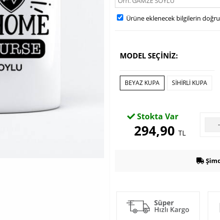
Ürüne eklenecek bilgilerin doğr
MODEL SEÇİNİZ:
BEYAZ KUPA
SİHİRLİ KUPA
Stokta Var
294,90
TL
Şimd