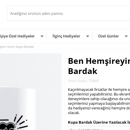
işiye Özel Hediyeler
İlginç Hediyeler
Özel Günler
eyim İsimli Kupa Bardak
Ben Hemşireyim
Bardak
Ürün Kodu: T9869
Kaçırılmayacak fırsatlar ile hemşire 
seçimlerinizi yapabilirsiniz. Bu ekra
deneyimlere sahip olacağınızı da u
seçimleriniz yapmaya başlayabilirsini
da hediyenizi vereceğiniz hemşire 
olacak.
.
Kupa Bardak Üzerine Yazılacak İ