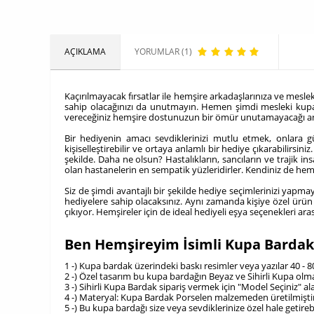
AÇIKLAMA
YORUMLAR (1)
Kaçırılmayacak fırsatlar ile hemşire arkadaşlarınıza ve mesle
sahip olacağınızı da unutmayın. Hemen şimdi mesleki kupa ta
vereceğiniz hemşire dostunuzun bir ömür unutamayacağı anl
Bir hediyenin amacı sevdiklerinizi mutlu etmek, onlara 
kişiselleştirebilir ve ortaya anlamlı bir hediye çıkarabilirs
şekilde. Daha ne olsun? Hastalıkların, sancıların ve trajik i
olan hastanelerin en sempatik yüzleridirler. Kendiniz de hemş
Siz de şimdi avantajlı bir şekilde hediye seçimlerinizi yapma
hediyelere sahip olacaksınız. Aynı zamanda kişiye özel ürün 
çıkıyor. Hemşireler için de ideal hediyeli eşya seçenekleri aras
Ben Hemşireyim İsimli Kupa Bardak
1 -) Kupa bardak üzerindeki baskı resimler veya yazılar 40 - 
2 -) Özel tasarım bu kupa bardağın Beyaz ve Sihirli Kupa olm
3 -) Sihirli Kupa Bardak sipariş vermek için "Model Seçiniz"
4 -) Materyal: Kupa Bardak Porselen malzemeden üretilmişti
5 -) Bu kupa bardağı size veya sevdiklerinize özel hale getire