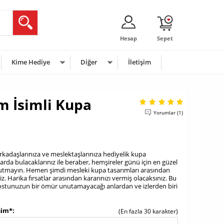
Hesap
Sepet
Kime Hediye
Diğer
İletişim
 İsimli Kupa
Yorumlar (1)
arkadaşlarınıza ve meslektaşlarınıza hediyelik kupa
nlarda bulacaklarınız ile beraber, hemşireler günü için en güzel
nutmayın. Hemen şimdi mesleki kupa tasarımları arasından
z. Harika fırsatlar arasından kararınızı vermiş olacaksınız. Bu
dostunuzun bir ömür unutamayacağı anlardan ve izlerden biri
sim*
(En fazla 30 karakter)