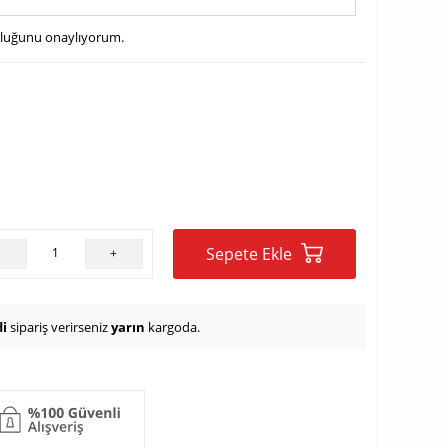
uluğunu onaylıyorum.
Sepete Ekle
-
+
i
sipariş verirseniz
yarın
kargoda.