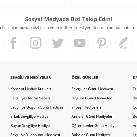
Sosyal Medyada Bizi Takip Edin!
hesaplarımızdan bizi takip ederek sitemizdeki yeniliklerden anında haberdar 
SEVGILIYE HEDIYELER
ÖZEL GÜNLER
K
Konsept Hediye Kutuları
Sevgililer Günü Hediyesi
Er
Sevgiliye Hediye Sepeti
Doğum Günü Hediyeleri
Ba
Sevgiliye Doğum Günü Hediyesi
Yılbaşı Hediyeleri
Ço
Erkek Sevgiliye Hediye
Anneler Günü Hediyeleri
Be
Bayan Sevgiliye Hediye
Öğretmenler Günü Hediyesi
Ar
Sevgiliye Yıldönümü Hediyesi
Babalar Günü Hediyesi
İl