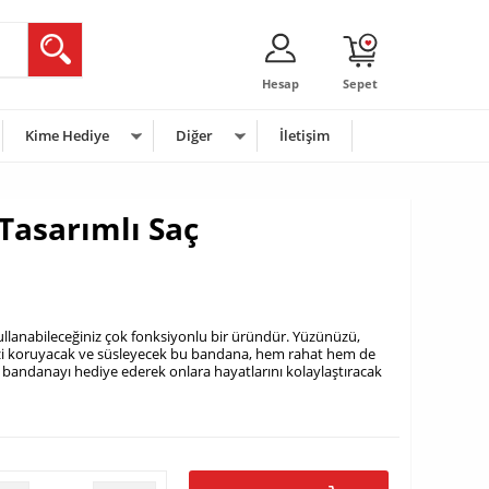
Hesap
Sepet
Kime Hediye
Diğer
İletişim
Tasarımlı Saç
llanabileceğiniz çok fonksiyonlu bir üründür. Yüzünüzü,
nizi koruyacak ve süsleyecek bu bandana, hem rahat hem de
bu bandanayı hediye ederek onlara hayatlarını kolaylaştıracak