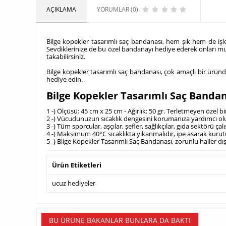
AÇIKLAMA
YORUMLAR (0)
Bilge kopekler tasarımlı saç bandanası, hem şık hem de işlevse
Sevdiklerinize de bu özel bandanayı hediye ederek onları mutl
takabilirsiniz.
Bilge kopekler tasarımlı saç bandanası, çok amaçlı bir üründü
hediye edin.
Bilge Kopekler Tasarımlı Saç Banda
1 -) Ölçüsü: 45 cm x 25 cm - Ağırlık: 50 gr. Terletmeyen özel b
2 -) Vücudunuzun sıcaklık dengesini korumanıza yardımcı olu
3 -) Tüm sporcular, aşçılar, şefler, sağlıkçılar, gıda sektörü
4 -) Maksimum 40°C sıcaklıkta yıkanmalıdır, ipe asarak kuru
5 -) Bilge Kopekler Tasarımlı Saç Bandanası, zorunlu haller dı
Ürün Etiketleri
ucuz hediyeler
BU ÜRÜNE BAKANLAR BUNLARA DA BAKTI