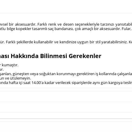
l bir aksesuardır. Farklı renk ve desen seçenekleriyle tarzınızı yansıtabilir, f
u bilge kopekler tasarımlı saç bandanası, çok amaçlı bir aksesuardır. Fular, 
r. Farklı şekillerde kullanabilir ve kendinize uygun bir stil yaratabilirsiniz
nası Hakkında Bilinmesi Gerekenler
ir kumaştır.
r.
 çalışanları, güneşten veya soğuktan korunmayı gerektiren iş kollarında çalışan
tun ve ütülemeyin.
şında hafta içi saat 14.00'a kadar verilecek siparişlerde aynı gün kargoya tesl