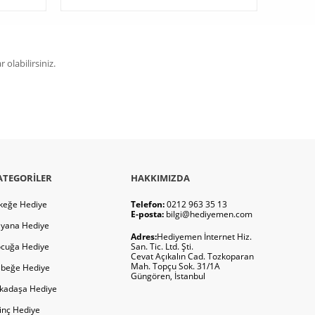
olabilirsiniz.
ATEGORILER
HAKKIMIZDA
keğe Hediye
Telefon:
0212 963 35 13
E-posta:
bilgi@hediyemen.com
yana Hediye
Adres:
Hediyemen İnternet Hiz.
cuğa Hediye
San. Tic. Ltd. Şti.
Cevat Açıkalın Cad. Tozkoparan
Mah. Topçu Sok. 31/1A
beğe Hediye
Güngören, İstanbul
kadaşa Hediye
ginç Hediye