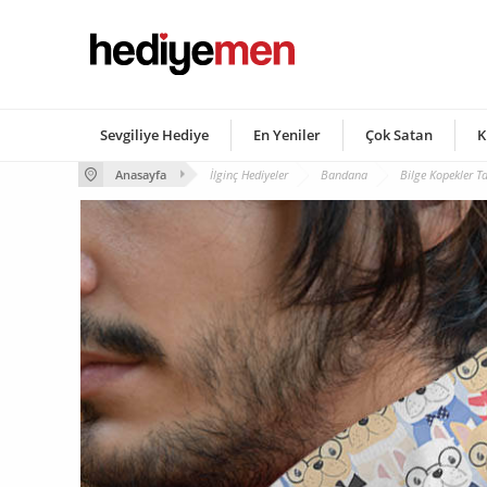
Sevgiliye Hediye
En Yeniler
Çok Satan
K
Anasayfa
İlginç Hediyeler
Bandana
Bilge Kopekler T