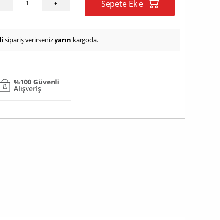
Sepete Ekle
-
+
i
sipariş verirseniz
yarın
kargoda.