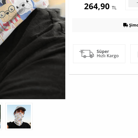
264,90
TL
Şimd