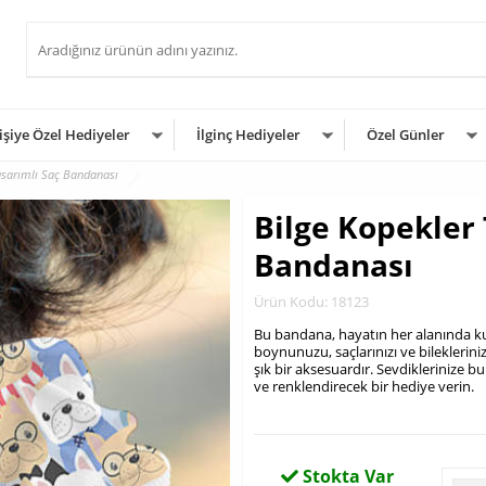
işiye Özel Hediyeler
İlginç Hediyeler
Özel Günler
asarımlı Saç Bandanası
Bilge Kopekler 
Bandanası
Ürün Kodu: 18123
Bu bandana, hayatın her alanında ku
boynunuzu, saçlarınızı ve bilekleri
şık bir aksesuardır. Sevdiklerinize 
ve renklendirecek bir hediye verin.
.
Stokta Var