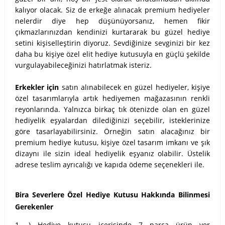
kalıyor olacak. Siz de erkeğe alınacak premium hediyeler
nelerdir diye hep düşünüyorsanız, hemen fikir
çıkmazlarınızdan kendinizi kurtararak bu güzel hediye
setini kişiselleştirin diyoruz. Sevdiğinize sevginizi bir kez
daha bu kişiye özel elit hediye kutusuyla en güçlü şekilde
vurgulayabileceğinizi hatırlatmak isteriz.
Erkekler için
satın alınabilecek en güzel hediyeler, kişiye
özel tasarımlarıyla artık hediyemen mağazasının renkli
reyonlarında. Yalnızca birkaç tık ötenizde olan en güzel
hediyelik eşyalardan dilediğinizi seçebilir, isteklerinize
göre tasarlayabilirsiniz. Örneğin satın alacağınız bir
premium hediye kutusu, kişiye özel tasarım imkanı ve şık
dizaynı ile sizin ideal hediyelik eşyanız olabilir. Üstelik
adrese teslim ayrıcalığı ve kapıda ödeme seçenekleri ile.
Bira Severlere Özel Hediye Kutusu Hakkında Bilinmesi
Gerekenler
1 -) Hediye kutusu içerisinde 7 parça ürün yer