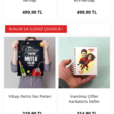
Bardağı
Bira Bardağı
499,90 TL
499,90 TL
BUNLAR DA İLGINIZI ÇEKEBILIR !
Yılbaşı Partisi İlan Posteri
İnanılmaz Çiftler
Karikatürlü Defter
219,90 TL
314,90 TL