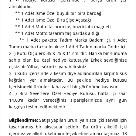
almaktadır.
** 1 Adet İsme Özel büyük bir bira bardağı
** 1 Adet İsme Özel Bira Şişe Açacağı
** 1 Adet Motto tasarım taş buzdolabı magneti
** 1 Adet Motto tasarım taş bardak altlığı
** 1 Adet pakette Tadım Marka Badem içi, 1 Adet
Tadım marka tuzlu fıstık ve 1 Adet Tadım marka Fındık içi
2 -) Kutu Ölçüleri: 35 X 25 X 11 cm.'dir. Harika bir sunuma
sahip olan bu özel hediye kutusuyla Erkek sevdiğinize
eşsiz bir Yılbaşı sürprizi yapabilirsiniz.
3 -) Kutu içerisinde Z kesim diye adlandırılan kırpıntı süs
kağıtları yer almaktadır. Bu şekilde hediye kutusu
içerisindeki ürünler daha zarif bir görünüme kavuşur.
4 -) Bira Severlere Özel Hediye Kutusu, hafta içi saat
14.00'a kadar vereceğiniz siparişlerinizde aynı gün
kargoya teslim edilmektedir.
Bilgilendirme:
Satışı yapılan ürün, yalnızca içki servisi için
tasarlanmış bir aksesuar setidir. Bu ürün alkollü içki
içermez ve alkol tüketimini teşvik etme amacı taşımaz. 18