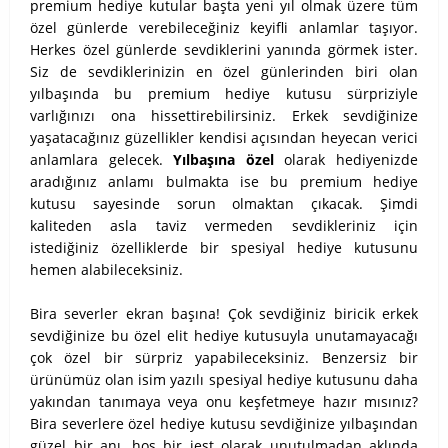
premium hediye kutular başta yeni yıl olmak üzere tüm
özel günlerde verebileceğiniz keyifli anlamlar taşıyor.
Herkes özel günlerde sevdiklerini yanında görmek ister.
Siz de sevdiklerinizin en özel günlerinden biri olan
yılbaşında bu premium hediye kutusu sürpriziyle
varlığınızı ona hissettirebilirsiniz. Erkek sevdiğinize
yaşatacağınız güzellikler kendisi açısından heyecan verici
anlamlara gelecek.
Yılbaşına özel
olarak hediyenizde
aradığınız anlamı bulmakta ise bu premium hediye
kutusu sayesinde sorun olmaktan çıkacak. Şimdi
kaliteden asla taviz vermeden sevdikleriniz için
istediğiniz özelliklerde bir spesiyal hediye kutusunu
hemen alabileceksiniz.
Bira severler ekran başına! Çok sevdiğiniz biricik erkek
sevdiğinize bu özel elit hediye kutusuyla unutamayacağı
çok özel bir sürpriz yapabileceksiniz. Benzersiz bir
ürünümüz olan isim yazılı spesiyal hediye kutusunu daha
yakından tanımaya veya onu keşfetmeye hazır mısınız?
Bira severlere özel hediye kutusu sevdiğinize yılbaşından
güzel bir anı, hoş bir jest olarak unutulmadan aklında