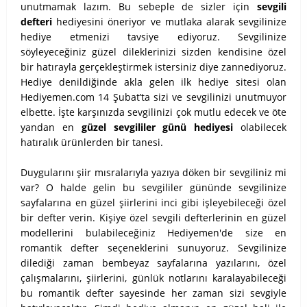
unutmamak lazım. Bu sebeple de sizler için
sevgili
defteri
hediyesini öneriyor ve mutlaka alarak sevgilinize
hediye etmenizi tavsiye ediyoruz. Sevgilinize
söyleyeceğiniz güzel dileklerinizi sizden kendisine özel
bir hatırayla gerçekleştirmek istersiniz diye zannediyoruz.
Hediye denildiğinde akla gelen ilk hediye sitesi olan
Hediyemen.com 14 Şubat’ta sizi ve sevgilinizi unutmuyor
elbette. İşte karşınızda sevgilinizi çok mutlu edecek ve öte
yandan en
güzel sevgililer günü hediyesi
olabilecek
hatıralık ürünlerden bir tanesi.
Duygularını şiir mısralarıyla yazıya döken bir sevgiliniz mi
var? O halde gelin bu sevgililer gününde sevgilinize
sayfalarına en güzel şiirlerini inci gibi işleyebileceği özel
bir defter verin. Kişiye özel sevgili defterlerinin en güzel
modellerini bulabileceğiniz Hediyemen'de size en
romantik defter seçeneklerini sunuyoruz. Sevgilinize
dilediği zaman bembeyaz sayfalarına yazılarını, özel
çalışmalarını, şiirlerini, günlük notlarını karalayabileceği
bu romantik defter sayesinde her zaman sizi sevgiyle