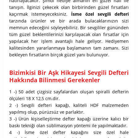
hatırlayacaktır.
Şimdi hediye almanın en güzel hali ile
tanışın. İlginizi çekecek olan birbirinden güzel fırsatları
kaçırmak istemeyeceksiniz.
İsme özel sevgili defteri
tarzında ürünler ve bir arada bulacaklarınızın sizi
memnun edeceğini söyleyebiliriz. Bir sevgililer gününden
tüm güzel beklentilerinizi karşılayacak olan fırsatlar için
yapılacak her işlem avantajlı hale geliyor. Hediyemen
kalitesinden yararlanmaya başlamanın tam zamanı. Sizi
bekleyen fırsatların birçok güzel yanı bulunuyor.
Bizimkisi Bir Aşk Hikayesi Sevgili Defteri
Hakkında Bilinmesi Gerekenler
1 -) 50 adet çizgisiz sayfalardan oluşan spiralli defterin
ölçüleri 18 X 12,5 cm.dir.
2 -) Sevgili defteri kapağı, kaliteli HDF malzemeden
yapılmış olup, pürüzsüz ve parlaktır.
3 -) Ürün kişiselleştirme defter kapağı üzerine kalıcı bir
baskı tekniği olan süblimasyon yöntemi ile yapılmaktadır.
4 -) İsme özel defter kapağını size özel hale