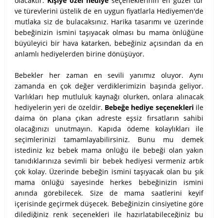
olacaktır.
Kişiye özel hediye
seçeneklerinin en güzel tür
ve türevlerini üstelik de en uygun fiyatlarla Hediyemen'de
mutlaka siz de bulacaksınız. Harika tasarımı ve üzerinde
bebeğinizin ismini taşıyacak olması bu mama önlüğüne
büyüleyici bir hava katarken, bebeğiniz açısından da en
anlamlı hediyelerden birine dönüşüyor.
Bebekler her zaman en sevili yanımız oluyor. Aynı
zamanda en çok değer verdiklerimizin başında geliyor.
Varlıkları hep mutluluk kaynağı olurken, onlara alınacak
hediyelerin yeri de özeldir.
Bebeğe hediye seçenekleri
ile
daima ön plana çıkan adreste eşsiz fırsatların sahibi
olacağınızı unutmayın. Kapıda ödeme kolaylıkları ile
seçimlerinizi tamamlayabilirsiniz.
Bunu mu demek
istediniz kız bebek mama önlüğü ile bebeği olan yakın
tanıdıklarınıza sevimli bir bebek hediyesi vermeniz artık
çok kolay. Üzerinde bebeğin ismini taşıyacak olan bu şık
mama önlüğü sayesinde herkes bebeğinizin ismini
anında görebilecek. Size de mama saatlerini keyif
içerisinde geçirmek düşecek. Bebeğinizin cinsiyetine göre
dilediğiniz renk seçenekleri ile hazırlatabileceğiniz bu