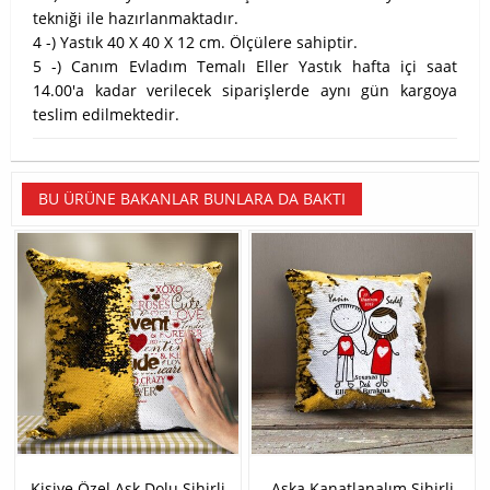
tekniği ile hazırlanmaktadır.
4 -) Yastık 40 X 40 X 12 cm. Ölçülere sahiptir.
5 -) Canım Evladım Temalı Eller Yastık hafta içi saat
14.00'a kadar verilecek siparişlerde aynı gün kargoya
teslim edilmektedir.
BU ÜRÜNE BAKANLAR BUNLARA DA BAKTI
Kişiye Özel Aşk Dolu Sihirli
Aşka Kanatlanalım Sihirli