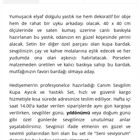
Yumuşacık elyaf dolgulu yastık ise hem dekoratif bir obje
hem de rahat bir uyku arkadaşı olacak. 40 x 40 cm
ölçülerinde ve saten kumaş üzerine canlı baskıyla
hazırlanan bu yastık, odanızın en güzel köşesinde yerini
alacak. Setin bir diğer özel parçası olan kupa bardak,
sevgilinizin çay ve kahve molalarına eşlik edecek ve her
yudumda ona olan aşkınızı hatırlatacak. Porselen
malzemeden üretilen ve kalıcı baskıya sahip bu bardak,
mutfağınızın favori bardağı olmaya aday.
Hediyemen’in profesyonelce hazırladığı Canım Sevgilim
Kupa Ayıcık ve Yastıklı Set, hızlı ve güvenli kargo
hizmetiyle kısa sürede adresinize teslim ediliyor. Hafta içi
saat 14.00'a kadar verilen siparişlerde aynı gün kargoya
verilirken, sevgililer günü,
yıldönümü
veya doğum günü
gibi özel günlerde sevgilinize unutulmaz anlar
yaşatabilirsiniz. Sevginizi ifade etmenin en güzel ve
sevimli yollarından biri olan bu set ile "Seni seviyorum"