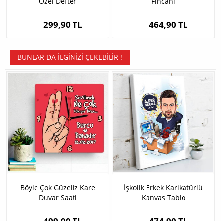
Özel Defter
Fincanı
299,90 TL
464,90 TL
BUNLAR DA İLGINIZI ÇEKEBILIR !
Böyle Çok Güzeliz Kare
İşkolik Erkek Karikatürlü
Duvar Saati
Kanvas Tablo
499,90 TL
474,90 TL