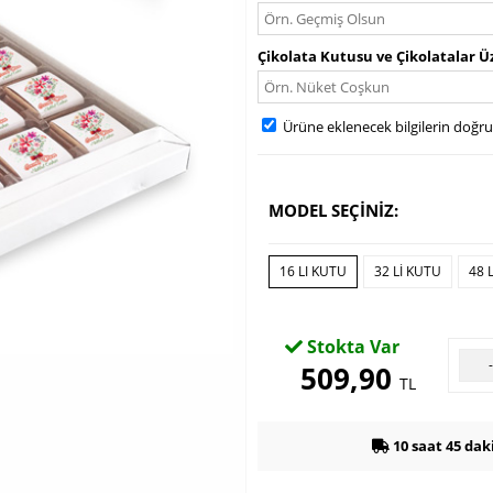
Çikolata Kutusu ve Çikolatalar Ü
Ürüne eklenecek bilgilerin doğr
MODEL SEÇİNİZ:
16 LI KUTU
32 LI KUTU
48 
Stokta Var
509,90
TL
10 saat 45 dak