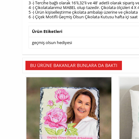
3 -) Tercihe bağlı olarak 16'li,32'li ve 48' adetli olarak sipariş 
4 -) Çikolatalarımız MABEL olup tazedir. Çikolata ölçüleri 4 X 
5 -) Ürün kişiselleştirme çikolata ambalajı üzerine ve çikola
6 -) Çiçek Motifli Geçmiş Olsun Çikolata Kutusu hafta içi saa
Ürün Etiketleri
geçmiş olsun hediyesi
BU ÜRÜNE BAKANLAR BUNLARA DA BAKTI