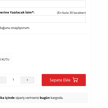
zerine Yazılacak İsim*
(En fazla 30 karakter)
uluğunu onaylıyorum.
LI KUTU
Sepete Ekle
-
+
ika içinde
sipariş verirseniz
bugün
kargoda.