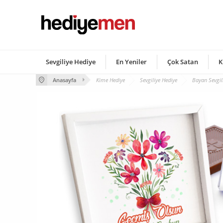
Sevgiliye Hediye
En Yeniler
Çok Satan
K
Anasayfa
Kime Hediye
Sevgiliye Hediye
Bayan Sevgil