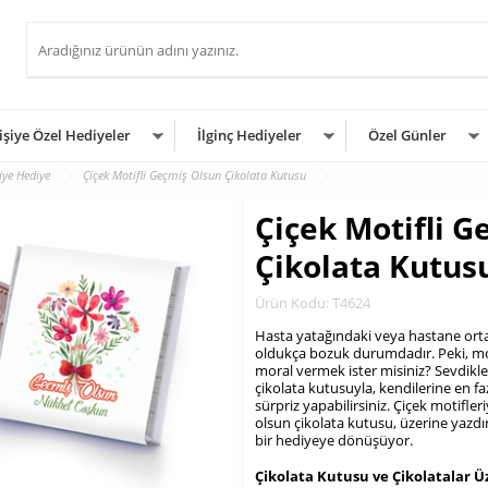
işiye Özel Hediyeler
İlginç Hediyeler
Özel Günler
iye Hediye
Çiçek Motifli Geçmiş Olsun Çikolata Kutusu
Çiçek Motifli 
Çikolata Kutus
Ürün Kodu: T4624
Hasta yatağındaki veya hastane orta
oldukça bozuk durumdadır. Peki, mora
moral vermek ister misiniz? Sevdikle
çikolata kutusuyla, kendilerine en 
sürpriz yapabilirsiniz. Çiçek motifler
olsun çikolata kutusu, üzerine yazdır
bir hediyeye dönüşüyor.
.
Çikolata Kutusu ve Çikolatalar Ü