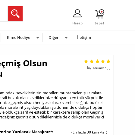
Hesap
Sepet
Kime Hediye
Diğer
İletişim
Geçmiş Olsun
Yorumlar (5)
u
mındaki sevdiklerinizin moralleri muhtemelen şu sıralara
li bozuk olan sevdiklerinize dünyanın en tatlı sürprizi ile
rinize geçmiş olsun hediyesi olarak verebileceğiniz bu özel
fazla morale ihtiyaç duydukları şu dönemde oldukça hoş bir
iyle oldukça zarif ve estetik bir karaktere sahip olan Geçmiş
acağınız geçmiş olsun dileklerinizle de oldukça moral verici
zerine Yazılacak Mesajınız*
(En fazla 30 karakter)