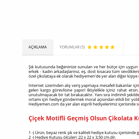
AÇIKLAMA
YORUMLAR (5)
Şık kutusunda beğeninize sunulan ve her bütçe için uygun olab
erkek - kadın arkadaşlarınız, eş, dost kısacası tüm sevdikleri
özel çikolataya ek olarak hediyemen'de yer alan diğer kişiye ö
İnternet üzerinden alış veriş yapmaya mesafeli bakanlar için
gelen kargo görevlisine yapın! Böylelikle içiniz rahat etsi
unutulmayacak bir tat bırakacaktır. Yanı sıra indirimli şeki
ortamı için hediye göndermek moral açısından etkili bir yoldu
Hediyemen.com da yer alan esprili hediyelerimiz içerisinde se
Çiçek Motifli Geçmiş Olsun Çikolata 
1 -) Ürün, beyaz renk şık ve kaliteli hediye kutusu içerisinde
2 -) Hediye Kutusu ölçüleri :22 x 22 x 3,50 cm.dir.