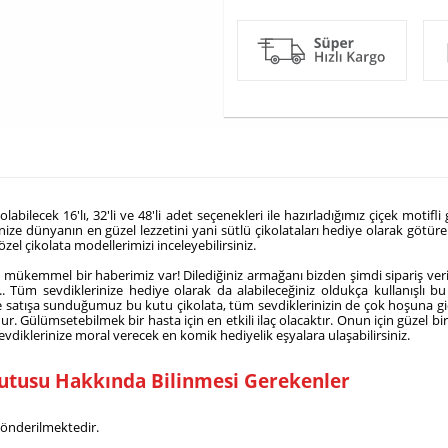
ilecek 16'lı, 32'li ve 48'li adet seçenekleri ile hazırladığımız çiçek motifli 
nize dünyanın en güzel lezzetini yani sütlü çikolataları hediye olarak götürebi
zel çikolata modellerimizi inceleyebilirsiniz.
 mükemmel bir haberimiz var! Dilediğiniz armağanı bizden şimdi sipariş veri
n... Tüm sevdiklerinize hediye olarak da alabileceğiniz oldukça kullanışlı 
lde satışa sunduğumuz bu kutu çikolata, tüm sevdiklerinizin de çok hoşuna g
r. Gülümsetebilmek bir hasta için en etkili ilaç olacaktır. Onun için güzel bi
vdiklerinize moral verecek en komik hediyelik eşyalara ulaşabilirsiniz.
Kutusu Hakkında Bilinmesi Gerekenler
 gönderilmektedir.