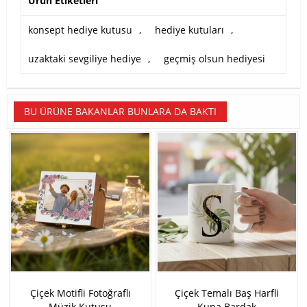
Ürün Etiketleri
konsept hediye kutusu
,
hediye kutuları
,
uzaktaki sevgiliye hediye
,
geçmiş olsun hediyesi
BU ÜRÜNE BAKANLAR BUNLARA DA BAKTI
Çiçek Motifli Fotoğraflı
Çiçek Temalı Baş Harfli
Müzik Kutusu
Kupa Bardak