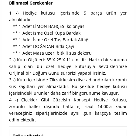
Bilinmesi Gerekenler
1 -) Hediye kutusu içerisinde 5 parça ürün yer
almaktadır.
** 1 Adet LİMON BAHÇESİ kolonyası
** 1 Adet İsme Özel Kupa Bardak
** 1 Adet
İsme Özel Taş Bardak Altlığı
** 1 Adet DOĞADAN Bitki Çayı
** 1 Adet Masa üzeri bitkili süs dekoru
2 -) Kutu Ölçüleri: 35 X 25 X 11 cm.'dir. Harika bir sunuma
sahip olan bu özel hediye kutusuyla Sevdiklerinize
Orijinal bir Doğum Günü sürprizi yapabilirsiniz.
3 -) Kutu içerisinde Zikzak kesim diye adlandırılan kırpıntı
süs kağıtları yer almaktadır. Bu şekilde hediye kutusu
içerisindeki ürünler daha zarif bir görünüme kavuşur.
4 -) Çiçekler Gibi Güzelsin Konsept Hediye Kutusu,
zorunlu haller dışında hafta içi saat 14.00'a kadar
vereceğiniz siparişlerinizde aynı gün kargoya teslim
edilmektedir.