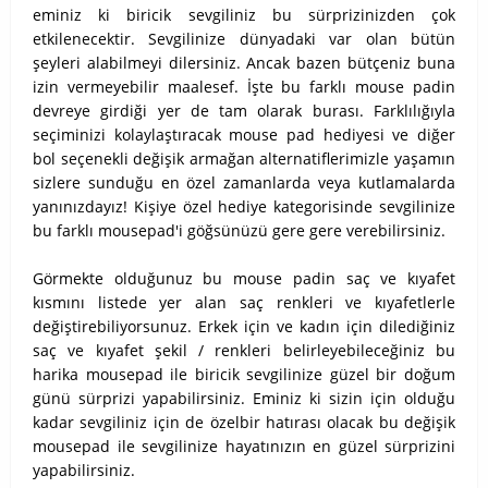
eminiz ki biricik sevgiliniz bu sürprizinizden çok
etkilenecektir. Sevgilinize dünyadaki var olan bütün
şeyleri alabilmeyi dilersiniz. Ancak bazen bütçeniz buna
izin vermeyebilir maalesef. İşte bu farklı mouse padin
devreye girdiği yer de tam olarak burası. Farklılığıyla
seçiminizi kolaylaştıracak mouse pad hediyesi ve diğer
bol seçenekli değişik armağan alternatiflerimizle yaşamın
sizlere sunduğu en özel zamanlarda veya kutlamalarda
yanınızdayız! Kişiye özel hediye kategorisinde sevgilinize
bu farklı mousepad'i göğsünüzü gere gere verebilirsiniz.
Görmekte olduğunuz bu mouse padin saç ve kıyafet
kısmını listede yer alan saç renkleri ve kıyafetlerle
değiştirebiliyorsunuz. Erkek için ve kadın için dilediğiniz
saç ve kıyafet şekil / renkleri belirleyebileceğiniz bu
harika mousepad ile biricik sevgilinize güzel bir doğum
günü sürprizi yapabilirsiniz. Eminiz ki sizin için olduğu
kadar sevgiliniz için de özelbir hatırası olacak bu değişik
mousepad ile sevgilinize hayatınızın en güzel sürprizini
yapabilirsiniz.