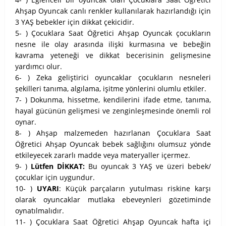
Ahşap Oyuncak canlı renkler kullanılarak hazırlandığı için
3 YAŞ bebekler için dikkat çekicidir.
5- ) Çocuklara Saat Öğretici Ahşap Oyuncak çocukların
nesne ile olay arasında ilişki kurmasına ve bebeğin
kavrama yeteneği ve dikkat becerisinin gelişmesine
yardımcı olur.
6- ) Zeka geliştirici oyuncaklar çocukların nesneleri
şekilleri tanıma, algılama, işitme yönlerini olumlu etkiler.
7- ) Dokunma, hissetme, kendilerini ifade etme, tanıma,
hayal gücünün gelişmesi ve zenginleşmesinde önemli rol
oynar.
8- ) Ahşap malzemeden hazırlanan Çocuklara Saat
Öğretici Ahşap Oyuncak bebek sağlığını olumsuz yönde
etkileyecek zararlı madde veya materyaller içermez.
9- )
Lütfen DİKKAT:
Bu oyuncak 3 YAŞ ve üzeri bebek/
çocuklar için uygundur.
10- )
UYARI
: Küçük parçaların yutulması riskine karşı
olarak oyuncaklar mutlaka ebeveynleri gözetiminde
oynatılmalıdır.
11- ) Çocuklara Saat Öğretici Ahşap Oyuncak hafta içi