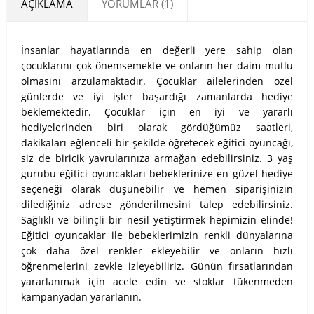
AÇIKLAMA
YORUMLAR (1)
İnsanlar hayatlarında en değerli yere sahip olan
çocuklarını çok önemsemekte ve onların her daim mutlu
olmasını arzulamaktadır. Çocuklar ailelerinden özel
günlerde ve iyi işler başardığı zamanlarda hediye
beklemektedir. Çocuklar için en iyi ve yararlı
hediyelerinden biri olarak gördüğümüz saatleri,
dakikaları eğlenceli bir şekilde öğretecek eğitici oyuncağı,
siz de biricik yavrularınıza armağan edebilirsiniz.
3 yaş
gurubu eğitici oyuncakları bebeklerinize en güzel hediye
seçeneği olarak düşünebilir ve hemen siparişinizin
dilediğiniz adrese gönderilmesini talep edebilirsiniz.
Sağlıklı ve bilinçli bir nesil yetiştirmek hepimizin elinde!
Eğitici oyuncaklar ile bebeklerimizin renkli dünyalarına
çok daha özel renkler ekleyebilir ve onların hızlı
öğrenmelerini zevkle izleyebiliriz. Günün fırsatlarından
yararlanmak için acele edin ve stoklar tükenmeden
kampanyadan yararlanın.