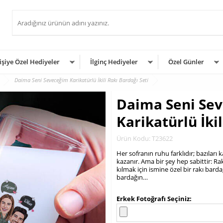
işiye Özel Hediyeler
İlginç Hediyeler
Özel Günler
Daima Seni Seveceğim Karikatürlü İkili Rakı Bardağı Seti
Daima Seni Se
Karikatürlü İkil
Ürün Kodu: T23622
Her sofranın ruhu farklıdır; bazıları
kazanır. Ama bir şey hep sabittir: Ra
kılmak için ismine özel bir rakı bardağ
bardağın…
.
Erkek Fotoğrafı Seçiniz