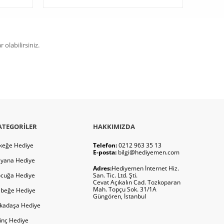
olabilirsiniz.
ATEGORILER
HAKKIMIZDA
keğe Hediye
Telefon:
0212 963 35 13
E-posta:
bilgi@hediyemen.com
yana Hediye
Adres:
Hediyemen İnternet Hiz.
cuğa Hediye
San. Tic. Ltd. Şti.
Cevat Açıkalın Cad. Tozkoparan
Mah. Topçu Sok. 31/1A
beğe Hediye
Güngören, İstanbul
kadaşa Hediye
ginç Hediye