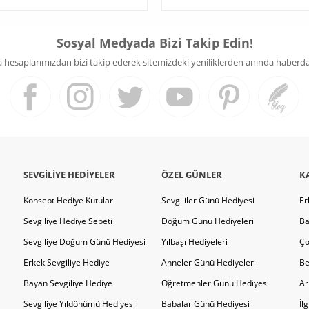
Sosyal Medyada Bizi Takip Edin!
hesaplarımızdan bizi takip ederek sitemizdeki yeniliklerden anında haberdar 
SEVGILIYE HEDIYELER
ÖZEL GÜNLER
K
Konsept Hediye Kutuları
Sevgililer Günü Hediyesi
Er
Sevgiliye Hediye Sepeti
Doğum Günü Hediyeleri
Ba
Sevgiliye Doğum Günü Hediyesi
Yılbaşı Hediyeleri
Ço
Erkek Sevgiliye Hediye
Anneler Günü Hediyeleri
Be
Bayan Sevgiliye Hediye
Öğretmenler Günü Hediyesi
Ar
Sevgiliye Yıldönümü Hediyesi
Babalar Günü Hediyesi
İl