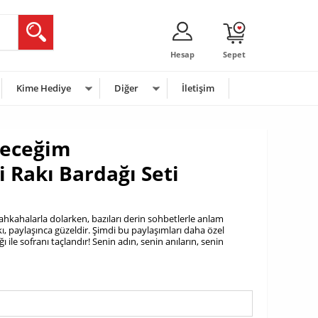
Hesap
Sepet
Kime Hediye
Diğer
İletişim
veceğim
i Rakı Bardağı Seti
 kahkahalarla dolarken, bazıları derin sohbetlerle anlam
kı, paylaşınca güzeldir. Şimdi bu paylaşımları daha özel
ı ile sofranı taçlandır! Senin adın, senin anıların, senin