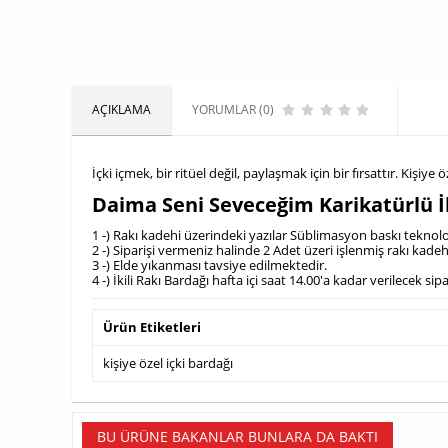
AÇIKLAMA
YORUMLAR (0)
İçki içmek, bir ritüel değil, paylaşmak için bir fırsattır. Kişiye 
Daima Seni Seveceğim Karikatürlü İk
1 -) Rakı kadehi üzerindeki yazılar Süblimasyon baskı teknoloji
2 -) Siparişi vermeniz halinde 2 Adet üzeri işlenmiş rakı kadeh
3 -) Elde yıkanması tavsiye edilmektedir.
4 -) İkili Rakı Bardağı hafta içi saat 14.00'a kadar verilecek s
Ürün Etiketleri
kişiye özel içki bardağı
BU ÜRÜNE BAKANLAR BUNLARA DA BAKTI