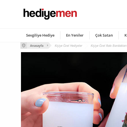
Sevgiliye Hediye
En Yeniler
Çok Satan
K
Anasayfa
Kişiye Özel Hediyeler
Kişiye Özel Rakı Bardakları