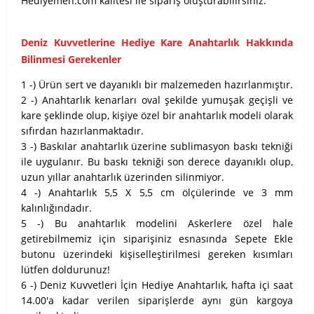
Hediyemen.com kalitesi ile sipariş oluşturabilirsiniz.
Deniz Kuvvetlerine Hediye Kare Anahtarlık Hakkında
Bilinmesi Gerekenler
1 -) Ürün sert ve dayanıklı bir malzemeden hazırlanmıştır.
2 -) Anahtarlık kenarları oval şekilde yumuşak geçişli ve
kare şeklinde olup, kişiye özel bir anahtarlık modeli olarak
sıfırdan hazırlanmaktadır.
3 -) Baskılar anahtarlık üzerine sublimasyon baskı tekniği
ile uygulanır. Bu baskı tekniği son derece dayanıklı olup,
uzun yıllar anahtarlık üzerinden silinmiyor.
4 -) Anahtarlık 5,5 X 5,5 cm ölçülerinde ve 3 mm
kalınlığındadır.
5 -) Bu anahtarlık modelini Askerlere özel hale
getirebilmemiz için siparişiniz esnasında Sepete Ekle
butonu üzerindeki kişiselleştirilmesi gereken kısımları
lütfen doldurunuz!
6 -) Deniz Kuvvetleri İçin Hediye Anahtarlık, hafta içi saat
14.00'a kadar verilen siparişlerde aynı gün kargoya