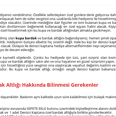
ediyenizi verebilirsiniz. Özellikle seferdeyken özel günlere denk geliyorsa 
ayacak hem de sizler sevginizi ona uzaklarda bile hediyeniz ile hissettirmiş 
diye olacaktır. Üzerinde mesleğine dair figürler ve ismi bulanan kupa ve ba
an dostlarınızın beğenerek kullanacağı en özel eşyası halini alacak. Kişiye
zı özel hissettirmek için bu kupa ve bardak altlığından almakta gecikmeyin.
dilmiş olan
kupa bardak
ve bardak altlığını beğendiyseniz, hemen şimdi sipar
tik. Hediyenin bütçesi elbette hiç önemli değil. Hele bu kişi bir denizci kap
olacak. Dolayısı ile denizci kaptana hediye alternatiflerinden neyi seçerseniz 
meye de devam edeceğiz.
 kıymetli objelerdir. Çünkü bu hediyede işin özü, yani sürpriz olan kısmı
 kupa ve bardak altlığını satın alın ve ona hayatının en güzel sürprizini yap
i için hissettiğiniz yüce sevginizi ona ulaştıracak veyahut değerini, kadrini 
dur. Bu kupa ve bardak altlığı, örneğin sevgili denizci kaptan babanıza
k Altlığı Hakkında Bilinmesi Gerekenler
dayanıklıdır. Baskının aynı kalitede uzun süre kalabilmesi için bulaşık mak
siparişiniz esnasında SEPETE EKLE butonu üzerindeki kişiselleştirme alanını d
ak ve 1 adet Denizci Kaptana özel bardak altlığıyla birlikte gönderilecektir.