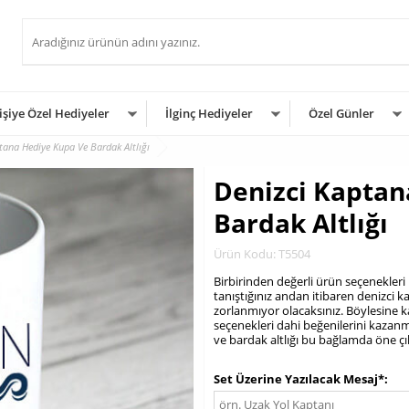
işiye Özel Hediyeler
İlginç Hediyeler
Özel Günler
tana Hediye Kupa Ve Bardak Altlığı
Denizci Kaptan
Bardak Altlığı
Ürün Kodu: T5504
Birbirinden değerli ürün seçenekleri 
tanıştığınız andan itibaren denizci
zorlanmıyor olacaksınız. Böylesine kali
seçenekleri dahi beğenilerini kazanmak
ve bardak altlığı bu bağlamda öne çı
.
Set Üzerine Yazılacak Mesaj*