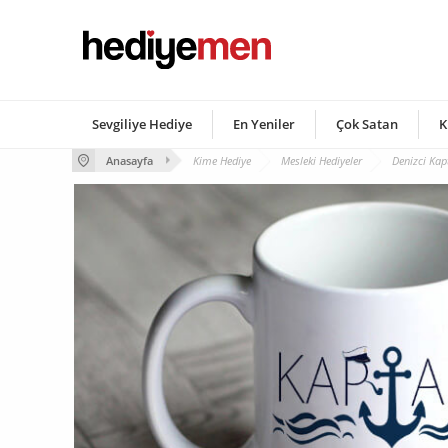
Sevgiliye Hediye
En Yeniler
Çok Satan
K
Anasayfa
Kime Hediye
Mesleki Hediyeler
Denizci Kap