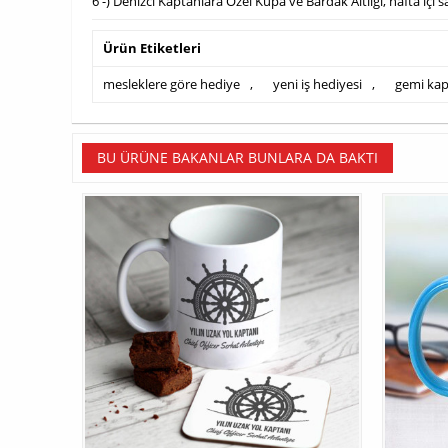
6 -) Denizci Kaptanlara Özel Kupa ve Bardak Altlığı, hafta içi
Ürün Etiketleri
mesleklere göre hediye
,
yeni iş hediyesi
,
gemi kap
BU ÜRÜNE BAKANLAR BUNLARA DA BAKTI