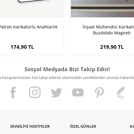
Patron Karikatürlü Anahtarlık
İnşaat Mühendisi Karikat
Buzdolabı Magneti
174,90 TL
219,90 TL
Sosyal Medyada Bizi Takip Edin!
hesaplarımızdan bizi takip ederek sitemizdeki yeniliklerden anında haberdar 
SEVGILIYE HEDIYELER
ÖZEL GÜNLER
K