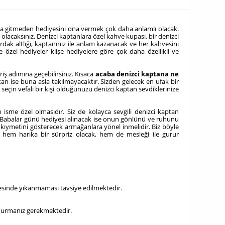
daha gitmeden hediyesini ona vermek çok daha anlamlı olacak.
olacaksınız. Denizci kaptanlara özel kahve kupası, bir denizci
rdak altlığı, kaptanınız ile anlam kazanacak ve her kahvesini
 özel hediyeler klişe hediyelere göre çok daha özellikli ve
iş adımına geçebilirsiniz. Kısaca
acaba
denizci kaptana ne
tan ise buna asla takılmayacaktır. Sizden gelecek en ufak bir
seçin vefalı bir kişi olduğunuzu denizci kaptan sevdiklerinize
 isme özel olmasıdır. Siz de kolayca sevgili denizci kaptan
ın. Babalar günü hediyesi alınacak ise onun gönlünü ve ruhunu
ve kıymetini gösterecek armağanlara yönel inmelidir. Biz böyle
 hem harika bir sürpriz olacak, hem de mesleği ile gurur
inesinde yıkanmaması tavsiye edilmektedir.
oldurmanız gerekmektedir.