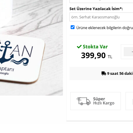
Set Üzerine Yazılacak İsim*
Ürüne eklenecek bilgilerin doğr
Stokta Var
399,90
TL
9 saat 56 dak