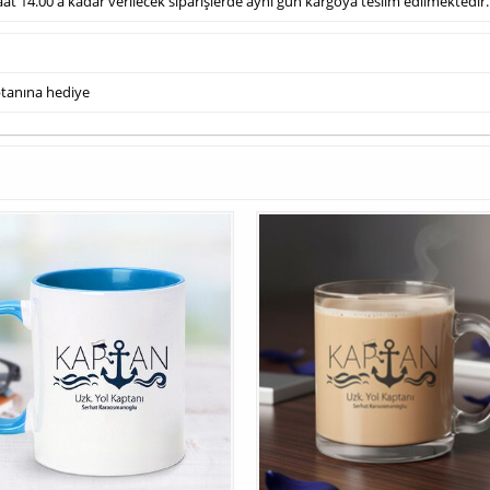
 saat 14.00'a kadar verilecek siparişlerde aynı gün kargoya teslim edilmektedir
tanına hediye