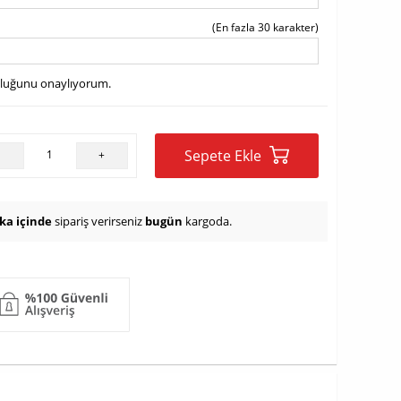
(En fazla 30 karakter)
uluğunu onaylıyorum.
Sepete Ekle
-
+
ika içinde
sipariş verirseniz
bugün
kargoda.