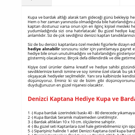
​Kupa ve bardak altlığı alarak tam gideceği günü bekleyip h
Hem o her zaman yanınızda olmadığında bile hatırlandığını anl
kaptan dostunuz varsa onun için en ilginç kişisel mesleki he
yudumladığında sizi ona hatırlatacak! Bu güzel hediye kapt
anlamlıdır. Siz de çok sevdiğiniz denizci kaptan tanıdıklarını
Siz de bu denizci kaptanlara özel mesleki figürlerle dizayn e
hediye alınabilir
sorusunu sizler için yanıtlamaya gayret et
hediye bile onun unutulmadığını ve hatırlandığını gösteriyor 
göstermiş olacaksınız. Birçok defa dillendirdik ve dile getir
Kişiye özel ürünler daima kreatif ve hediye sahibi gözünde
sevdiklerinize kendi ismine ve soy ismine özel olarak bu şık
okşayacak hediyeler seçilmelidir. Yanı sıra kalbinizde kendis
düşünüyoruz. Eminiz ki siz de bizim gibi düşünüyorsunuz
duyduğunuzun en güzel nişanesi olacaktır.
Denizci Kaptana Hediye Kupa ve Barda
1 -) Kupa bardak üzerindeki baskı 40 - 80 derecede yıkamaya 
2 -) Kupa Bardak Seramik malzemeden üretilmiştir.
3 -) Bardak altlıkları 10 x 10 cm. ölçülerine sahiptir.
4 -) Bu güzel seti Kaptanlara özel hale getirebilmemiz için 
5 -) Siparişiniz halinde 1 adet Denizci Kaptana özel kupa bard