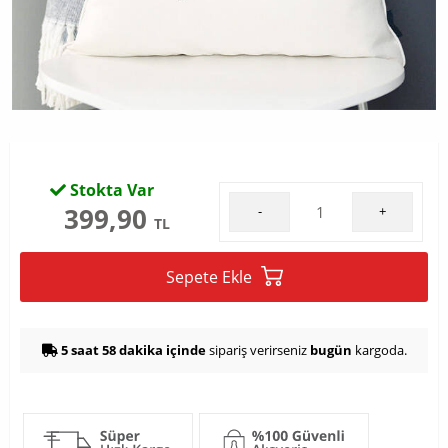
Stokta Var
399,90
-
+
TL
Sepete Ekle
5 saat 58 dakika içinde
sipariş verirseniz
bugün
kargoda.