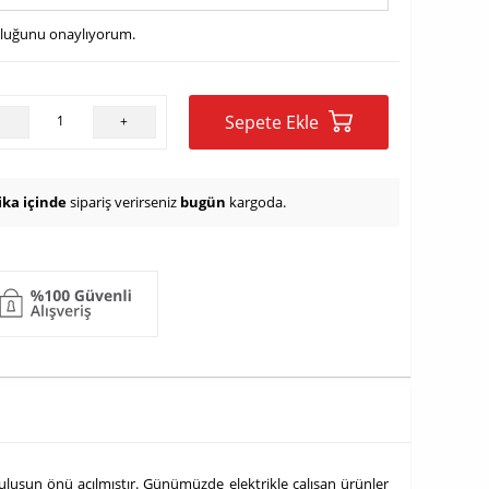
uluğunu onaylıyorum.
Sepete Ekle
-
+
ika içinde
sipariş verirseniz
bugün
kargoda.
 buluşun önü açılmıştır. Günümüzde elektrikle çalışan ürünler