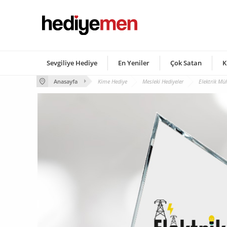
Sevgiliye Hediye
En Yeniler
Çok Satan
K
Anasayfa
Kime Hediye
Mesleki Hediyeler
Elektrik Mü