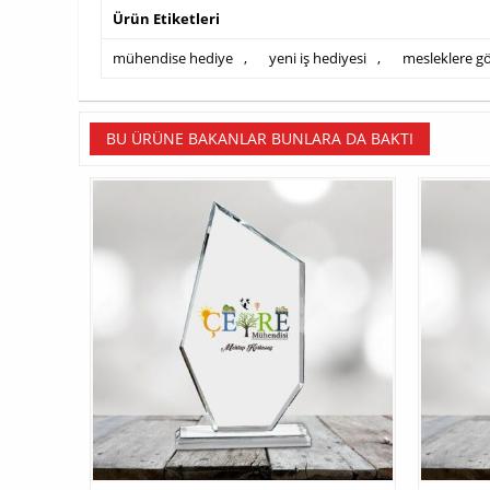
Ürün Etiketleri
mühendise hediye
,
yeni iş hediyesi
,
mesleklere g
BU ÜRÜNE BAKANLAR BUNLARA DA BAKTI