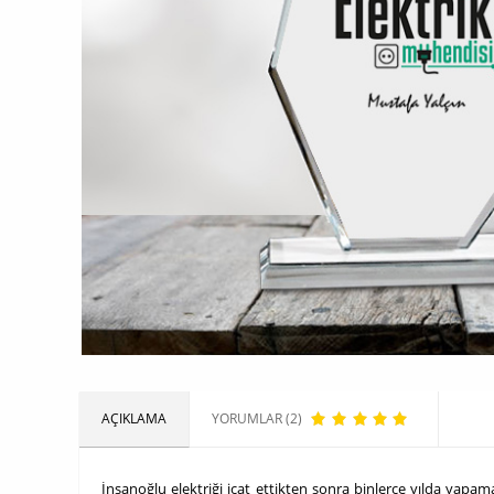
AÇIKLAMA
YORUMLAR (2)
İnsanoğlu elektriği icat ettikten sonra binlerce yılda yapam