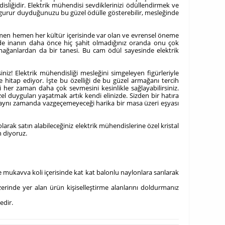
sliğidir. Elektrik mühendisi sevdiklerinizi ödüllendirmek ve
 gurur duyduğunuzu bu güzel ödülle gösterebilir, mesleğinde
 hemen hemen her kültür içerisinde var olan ve evrensel öneme
 de inanın daha önce hiç şahit olmadığınız oranda onu çok
rmağanlardan da bir tanesi. Bu cam ödül sayesinde elektrik
iz! Elektrik mühendisliği mesleğini simgeleyen figürleriyle
 hitap ediyor. İşte bu özelliği de bu güzel armağanı tercih
i her zaman daha çok sevmesini kesinlikle sağlayabilirsiniz.
zel duyguları yaşatmak artık kendi elinizde. Sizden bir hatıra
, aynı zamanda vazgeçemeyeceği harika bir masa üzeri eşyası
rak satın alabileceğiniz elektrik mühendislerine özel kristal
n diyoruz.
 mukavva koli içerisinde kat kat balonlu naylonlara sarılarak
erinde yer alan ürün kişiselleştirme alanlarını doldurmanız
edir.