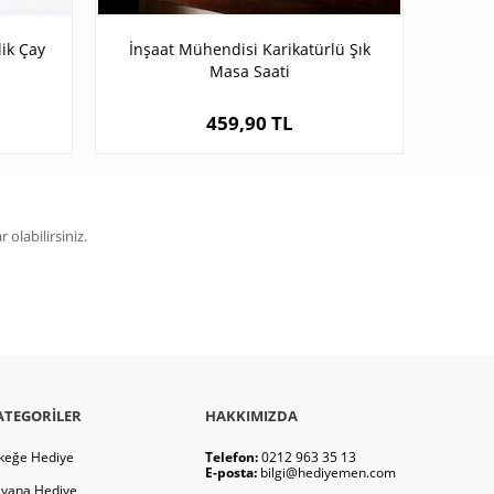
lik Çay
İnşaat Mühendisi Karikatürlü Şık
Masa Saati
459,90 TL
olabilirsiniz.
ATEGORILER
HAKKIMIZDA
keğe Hediye
Telefon:
0212 963 35 13
E-posta:
bilgi@hediyemen.com
yana Hediye