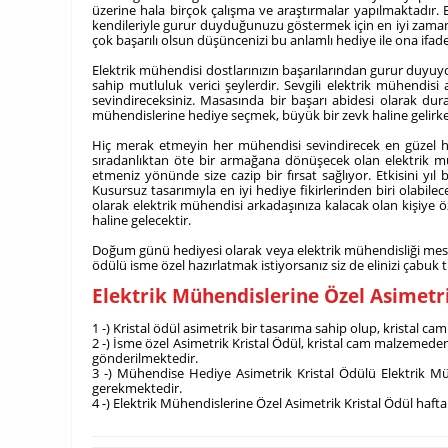
üzerine hala birçok çalışma ve araştırmalar yapılmaktadır. 
kendileriyle gurur duyduğunuzu göstermek için en iyi zaman
çok başarılı olsun düşüncenizi bu anlamlı hediye ile ona ifade 
Elektrik mühendisi dostlarınızın başarılarından gurur duyuyo
sahip mutluluk verici şeylerdir. Sevgili elektrik mühend
sevindireceksiniz. Masasında bir başarı abidesi olarak du
mühendislerine hediye seçmek, büyük bir zevk haline gelirke
Hiç merak etmeyin her mühendisi sevindirecek en güzel hedi
sıradanlıktan öte bir armağana dönüşecek olan elektrik müh
etmeniz yönünde size cazip bir fırsat sağlıyor. Etkisini yı
Kusursuz tasarımıyla en iyi hediye fikirlerinden biri olabile
olarak elektrik mühendisi arkadaşınıza kalacak olan kişiye
haline gelecektir.
Doğum günü hediyesi olarak veya elektrik mühendisliği mesleğ
ödülü isme özel hazırlatmak istiyorsanız siz de elinizi çabuk
Elektrik Mühendislerine Özel Asimetr
1 -) Kristal ödül asimetrik bir tasarıma sahip olup, kristal cam
2 -) İsme özel Asimetrik Kristal Ödül, kristal cam malzemede
gönderilmektedir.
3 -) Mühendise Hediye Asimetrik Kristal Ödülü Elektrik Müh
gerekmektedir.
4 -) Elektrik Mühendislerine Özel Asimetrik Kristal Ödül hafta