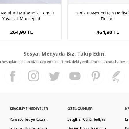
i Metalurji Mühendisi Temalı
Deniz Kuvvetleri İçin Hediye
Yuvarlak Mousepad
Fincanı
264,90 TL
464,90 TL
Sosyal Medyada Bizi Takip Edin!
hesaplarımızdan bizi takip ederek sitemizdeki yeniliklerden anında haberdar 
SEVGILIYE HEDIYELER
ÖZEL GÜNLER
K
Konsept Hediye Kutuları
Sevgililer Günü Hediyesi
Er
Sevgiliye Hediye Sepeti
Doğum Günü Hediyeleri
Ba