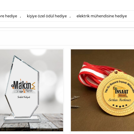
öre hediye
,
kişiye özel ödül hediye
,
elektrik mühendisine hediye