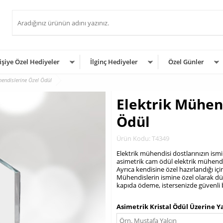
işiye Özel Hediyeler
İlginç Hediyeler
Özel Günler
hendislerine Özel Ödül
Elektrik Mühen
Ödül
Ürün Kodu: T4349
Elektrik mühendisi dostlarınızın ism
asimetrik cam ödül elektrik mühendis
Ayrıca kendisine özel hazırlandığı içi
Mühendislerin ismine özel olarak dü
kapıda ödeme, istersenizde güvenli bi
.
Asimetrik Kristal Ödül Üzerine Y