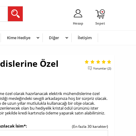
Hesap
Sepet
Kime Hediye
Diğer
İletişim
dislerine Özel
Yorumlar (2)
ine özel olarak hazırlanacak elektrik mühendislerine özel
liği mesleğindeki sevgili arkadaşınıza hoş bir sürpriz olacak.
n de uzun yıllar mutlulukla kullanacağı bir obje olacak.
zenlenecek olan bu hediyelik kristal ödül ürününü ister
r şekilde kredi kartınızla ödeme yaparak satın alabilirsiniz.
azılacak İsim*
(En fazla 30 karakter)