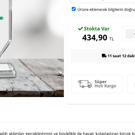
Ürüne eklenecek bilgilerin doğr
Stokta Var
434,90
TL
11 saat 12 dak
adığı atılımları gerçekleştirmiş ve böylelikle de hayatı kolaylaştıran birçok