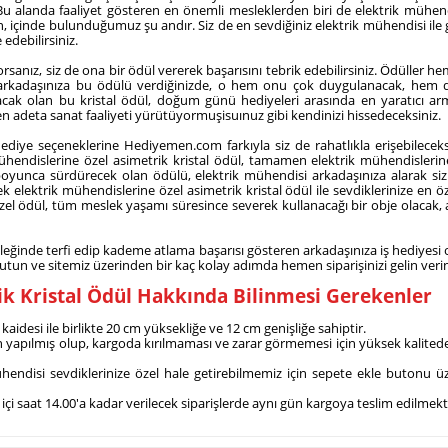
Bu alanda faaliyet gösteren en önemli mesleklerden biri de elektrik mühendi
, içinde bulunduğumuz şu andır. Siz de en sevdiğiniz elektrik mühendisi ile
edebilirsiniz.
rsanız, siz de ona bir ödül vererek başarısını tebrik edebilirsiniz. Ödüller
isi arkadaşınıza bu ödülü verdiğinizde, o hem onu çok duygulanacak, hem
racak olan bu kristal ödül, doğum günü hediyeleri arasında en yaratıcı a
n adeta sanat faaliyeti yürütüyormuşisuınuz gibi kendinizi hissedeceksiniz.
ye seçeneklerine Hediyemen.com farkıyla siz de rahatlıkla erişebileceksin
endislerine özel asimetrik kristal ödül, tamamen elektrik mühendislerine
l boyunca sürdürecek olan ödülü, elektrik mühendisi arkadaşınıza alarak siz
cek elektrik mühendislerine özel asimetrik kristal ödül ile sevdiklerinize en ö
 özel ödül, tüm meslek yaşamı süresince severek kullanacağı bir obje olacak
inde terfi edip kademe atlama başarısı gösteren arkadaşınıza iş hediyesi ola
 tutun ve sitemiz üzerinden bir kaç kolay adımda hemen siparişinizi gelin veri
ik Kristal Ödül Hakkında Bilinmesi Gerekenler
 kaidesi ile birlikte 20 cm yüksekliğe ve 12 cm genişliğe sahiptir.
n yapılmış olup, kargoda kırılmaması ve zarar görmemesi için yüksek kalitede
endisi sevdiklerinize özel hale getirebilmemiz için sepete ekle butonu üz
 içi saat 14.00'a kadar verilecek siparişlerde aynı gün kargoya teslim edilmekt