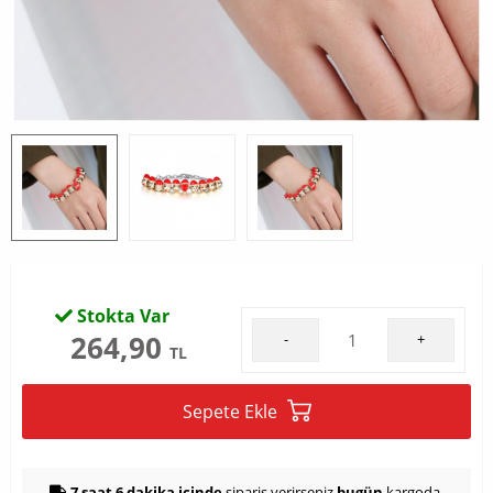
Stokta Var
264,90
-
+
TL
Sepete Ekle
7 saat 6 dakika içinde
sipariş verirseniz
bugün
kargoda.