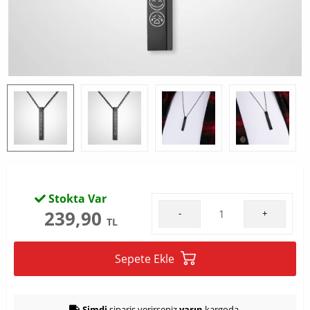
Stokta Var
239,90
-
+
TL
Sepete Ekle
Şimdi
sipariş verirseniz
yarın
kargoda.