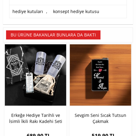
hediye kutuları
,
konsept hediye kutusu
BU ÜRÜNE BAKANLAR BUNLARA DA BAKTI
Erkeğe Hediye Tarihli ve
Sevgim Seni Sıcak Tutsun
İsimli İkili Rakı Kadehi Seti
Çakmak
Hediye Kutusu
689,90 TL
519,90 TL