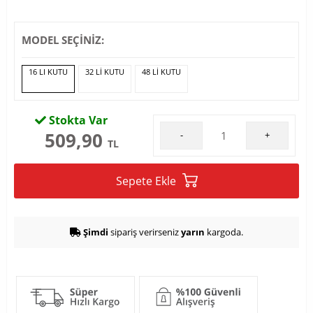
MODEL SEÇİNİZ:
16 LI KUTU
32 LI KUTU
48 LI KUTU
Stokta Var
509,90
-
+
TL
Sepete Ekle
Şimdi
sipariş verirseniz
yarın
kargoda.