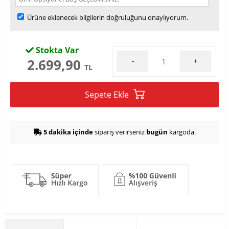
Ürüne eklenecek bilgilerin doğruluğunu onaylıyorum.
Stokta Var
2.699,90
-
+
TL
Sepete Ekle
5 dakika içinde
sipariş verirseniz
bugün
kargoda.