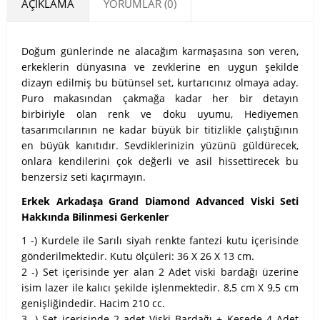
AÇIKLAMA
YORUMLAR (0)
Doğum günlerinde ne alacağım karmaşasına son veren,
erkeklerin dünyasına ve zevklerine en uygun şekilde
dizayn edilmiş bu bütünsel set, kurtarıcınız olmaya aday.
Puro makasından çakmağa kadar her bir detayın
birbiriyle olan renk ve doku uyumu, Hediyemen
tasarımcılarının ne kadar büyük bir titizlikle çalıştığının
en büyük kanıtıdır. Sevdiklerinizin yüzünü güldürecek,
onlara kendilerini çok değerli ve asil hissettirecek bu
benzersiz seti kaçırmayın.
Erkek Arkadaşa Grand Diamond Advanced Viski Seti
Hakkında Bilinmesi Gerkenler
1 -) Kurdele ile Sarılı siyah renkte fantezi kutu içerisinde
gönderilmektedir. Kutu ölçüleri: 36 X 26 X 13 cm.
2 -) Set içerisinde yer alan 2 Adet viski bardağı üzerine
isim lazer ile kalıcı şekilde işlenmektedir. 8,5 cm X 9,5 cm
genişliğindedir. Hacim 210 cc.
3 -) Set içerisinde 2 adet Viski Bardağı + Kesede 4 Adet