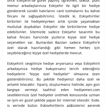
önce Eskişehir’de görev yapmış öğretmen, doktor, polis
memur arkadaşlarınıza Eskişehir ile ilgili bir hediye
göndererek sürekli hatırlarını canlı tutmalarını bu kahve
fincanı ile sağlayabilirsiniz. İstedik ki, Eskişehirliler
birbirleri ile hediyeleşirken artık içinde yaşamaktan
mutluluk duydukları Eskişehir ide birbirilerine hediye
edebilsinler. Sitemizde sadece Eskişehir tasarımlı bu
kahve fincanı haricinde yüzlerce kişiye özel hediye
seçenekleri var. Bunlardan Bazıları sadece Eskişehir’e
özel olarak hazırlandığı gibi hemen herkes için
seçebileceğiniz kişiye özel hediyelerde mevcut.
Eskişehirli sevgilinize hediye arıyorsanız veya Eskişehirli
arkadaşınıza hediye bakıyorsanız tercih edeceğiniz
hediyelerin “kişiye özel hediyeler” olmasına özen
gösterebilirsiniz. Bu şekilde hediyenizi daha özel ve
anlamlı kılacaktır. Sipariş oluşturmanız halinde, aynı gün
kargoya vermeyi taahhüt eden hediyemen.com
sevdiklerinize özel hediyeler üretmek konusunda uzman
ve işini en güzel şekilde yapan bir internet sitesidir. Evde,
iş yerinde bütün Eskişehirlilerin göğüslerini gererek