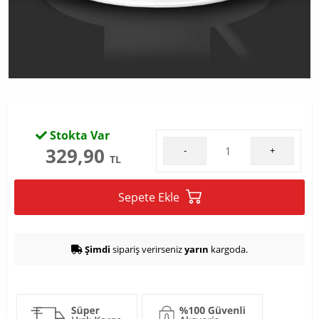
Stokta Var
329,90
-
+
TL
Sepete Ekle
Şimdi
sipariş verirseniz
yarın
kargoda.