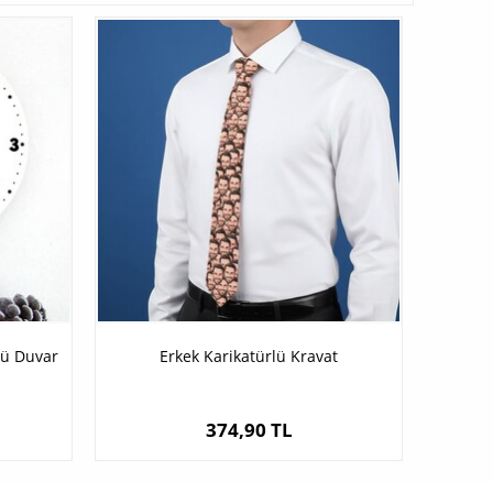
lü Duvar
Erkek Karikatürlü Kravat
374,90 TL