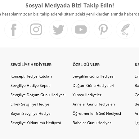
Sosyal Medyada Bizi Takip Edin!
hesaplarımızdan bizi takip ederek sitemizdeki yeniliklerden anında haberdar 
SEVGILIYE HEDIYELER
ÖZEL GÜNLER
K
Konsept Hediye Kutuları
Sevgililer Günü Hediyesi
Er
Sevgiliye Hediye Sepeti
Doğum Günü Hediyeleri
Ba
Sevgiliye Doğum Günü Hediyesi
Yılbaşı Hediyeleri
Ço
Erkek Sevgiliye Hediye
Anneler Günü Hediyeleri
Be
Bayan Sevgiliye Hediye
Öğretmenler Günü Hediyesi
Ar
Sevgiliye Yıldönümü Hediyesi
Babalar Günü Hediyesi
İl