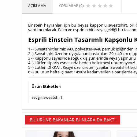
AÇIKLAMA
YORUMLAR (0)
Einstein hayranları için bu beyaz kapşonlu sweatshirt, bir 
yardımcı olacak. Bilim ve esprinin bir araya geldiği bu tasarı
Esprili Einstein Tasarımlı Kapşonlu
1 -) Sweatshirtlerimiz %60 polyester-%40 pamuk ipliğinden im
2 -) Sweatshirt üzerine uygulanan baskı alanı 29 x 40 cm olu
3 -) Kapşonu sayesinde soğuk kış günlerinde veya yağmurlu h
4 -) Lütfen sipariş esnasında beden belirtmeyi unutmayınız!
5 -) Lütfen DİKKAT: Kişiye özel üretimi yapılan Sweatshirtle
6 -) Bu ürün hafta içi saat 14:00'a kadar verilen siparişlerde
Ürün Etiketleri
sevgili sweatshirt
BU ÜRÜNE BAKANLAR BUNLARA DA BAKTI