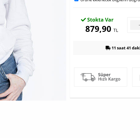
Stokta Var
879,90
TL
11 saat 41 dak