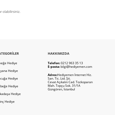
olabilirsiniz.
ATEGORILER
HAKKIMIZDA
keğe Hediye
Telefon:
0212 963 35 13
E-posta:
bilgi@hediyemen.com
yana Hediye
Adres:
Hediyemen İnternet Hiz.
cuğa Hediye
San. Tic. Ltd. Şti.
Cevat Açıkalın Cad. Tozkoparan
Mah. Topçu Sok. 31/1A
beğe Hediye
Güngören, İstanbul
kadaşa Hediye
ginç Hediye