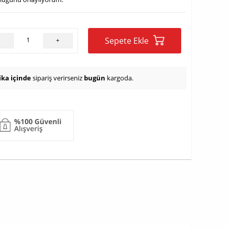
Sepete Ekle
-
+
ika içinde
sipariş verirseniz
bugün
kargoda.