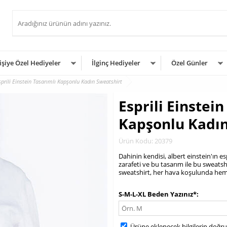
işiye Özel Hediyeler
İlginç Hediyeler
Özel Günler
sprili Einstein Tasarımlı Kapşonlu Kadın Sweatshirt
Esprili Einstein
Kapşonlu Kadın
Ürün Kodu: 20379
Dahinin kendisi, albert einstein'ın esp
zarafeti ve bu tasarım ile bu sweats
sweatshirt, her hava koşulunda hem 
.
S-M-L-XL Beden Yazınız*
Ürüne eklenecek bilgilerin doğr