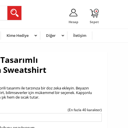
Hesap
Sepet
Kime Hediye
Diğer
İletişim
 Tasarımlı
 Sweatshirt
rili tasarımı ile tarzınıza bir doz zeka ekleyin. Beyazın
hirt, bilimseverler için mükemmel bir seçenek. Kapşonlu
şık hem de sıcak tutar.
(En fazla 40 karakter)
uluğunu onaylıyorum.