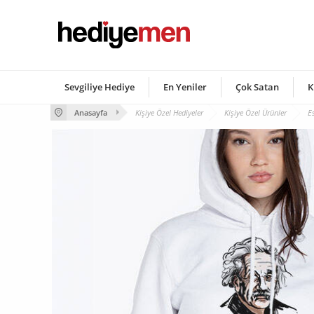
Sevgiliye Hediye
En Yeniler
Çok Satan
K
Anasayfa
Kişiye Özel Hediyeler
Kişiye Özel Ürünler
E