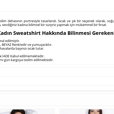
bilim dehasının portresiyle tasarlandı. Sıcak ve şık bir seçenek olarak, soğ
m, sevdiğiniz kadına bilimsel bir sürpriz yapmak için mükemmel bir fırsat.
 Kadın Sweatshirt Hakkında Bilinmesi Gereken
al edilmiştir.
p, BEYAZ Renktedir ve yumuşacıktır.
avalarda başınızı sıcak tutar.
rde İADE Kabul edilmemektedir.
 aynı gün kargoya teslim edilmektedir.