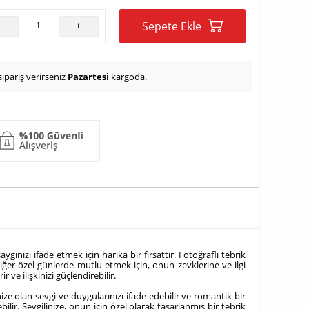
Sepete Ekle
-
+
ipariş verirseniz
Pazartesi
kargoda.
ınızı ifade etmek için harika bir fırsattır. Fotoğraflı tebrik
ğer özel günlerde mutlu etmek için, onun zevklerine ve ilgi
 ve ilişkinizi güçlendirebilir.
nize olan sevgi ve duygularınızı ifade edebilir ve romantik bir
lir. Sevgilinize, onun için özel olarak tasarlanmış bir tebrik