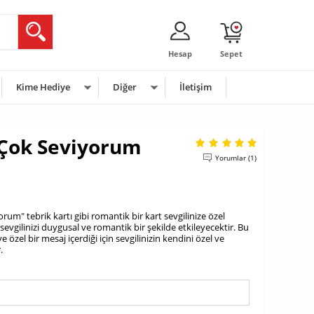
Hesap
Sepet
Kime Hediye
Diğer
İletişim
i Çok Seviyorum
Yorumlar (1)
rum" tebrik kartı gibi romantik bir kart sevgilinize özel
sevgilinizi duygusal ve romantik bir şekilde etkileyecektir. Bu
ye özel bir mesaj içerdiği için sevgilinizin kendini özel ve
.