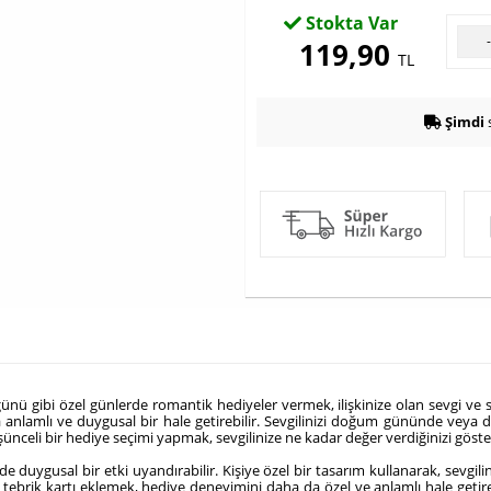
Stokta Var
119,90
TL
Şimdi
s
nü gibi özel günlerde romantik hediyeler vermek, ilişkinize olan sevgi ve sayg
anlamlı ve duygusal bir hale getirebilir.
Sevgilinizi doğum gününde veya di
ünceli bir hediye seçimi yapmak, sevgilinize ne kadar değer verdiğinizi gösterir
zde duygusal bir etki uyandırabilir. Kişiye özel bir tasarım kullanarak, sevgili
tebrik kartı eklemek, hediye deneyimini daha da özel ve anlamlı hale getirebi