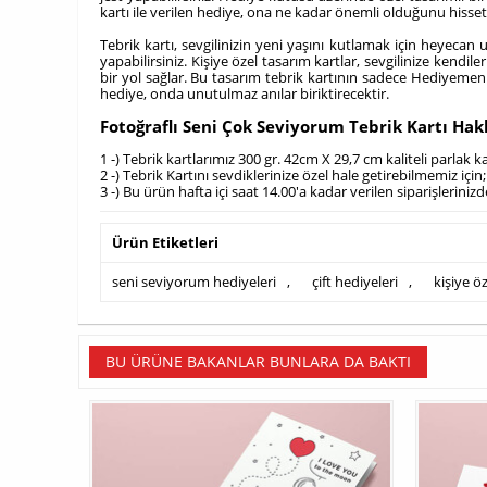
kartı ile verilen hediye, ona ne kadar önemli olduğunu hissett
Tebrik kartı, sevgilinizin yeni yaşını kutlamak için heyecan u
yapabilirsiniz.
Kişiye özel tasarım kartlar, sevgilinize kendile
bir yol sağlar.
Bu tasarım tebrik kartının sadece Hediyemen dü
hediye, onda unutulmaz anılar biriktirecektir.
Fotoğraflı Seni Çok Seviyorum Tebrik Kartı Ha
1 -) Tebrik kartlarımız 300 gr. 42cm X 29,7 cm kaliteli parlak k
2 -) Tebrik Kartını sevdiklerinize özel hale getirebilmemiz iç
3 -) Bu ürün hafta içi saat 14.00'a kadar verilen siparişlerini
Ürün Etiketleri
seni seviyorum hediyeleri
,
çift hediyeleri
,
kişiye öz
BU ÜRÜNE BAKANLAR BUNLARA DA BAKTI