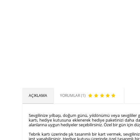
AÇIKLAMA
YORUMLAR (1)
Sevgilinize yılbaşı, doğum günü, yıldönümü veya sevgililer gü
kartı, hediye kutusuna eklenerek hediye paketinizi daha da 
alanlarına uygun hediyeler seçebilirsiniz. Özel bir gün için düş
Tebrik kartı üzerinde şık tasarımlı bir kart vermek, sevgilini
jest yapabilirsiniz.
Hediye kutusu üzerinde özel tasarımlı bir 