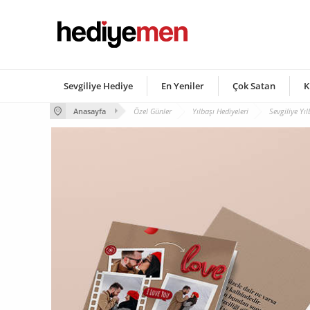
Sevgiliye Hediye
En Yeniler
Çok Satan
K
Anasayfa
Özel Günler
Yılbaşı Hediyeleri
Sevgiliye Yıl