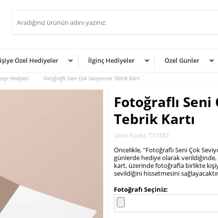
işiye Özel Hediyeler
İlginç Hediyeler
Özel Günler
başı Hediyesi
Fotoğraflı Seni Çok Seviyorum Tebrik Kartı
Fotoğraflı Sen
Tebrik Kartı
Ürün Kodu: T17482
Öncelikle, "Fotoğraflı Seni Çok Seviyo
günlerde hediye olarak verildiğinde, 
kart, üzerinde fotoğrafla birlikte kişi
sevildiğini hissetmesini sağlayacaktır
.
Fotoğrafı Seçiniz