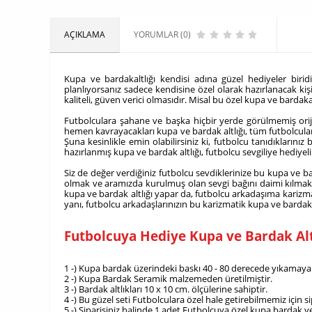
AÇIKLAMA
YORUMLAR (0)
Kupa ve bardakaltlığı kendisi adına güzel hediyeler birid
planlıyorsanız sadece kendisine özel olarak hazırlanacak kişi
kaliteli, güven verici olmasıdır. Misal bu özel kupa ve barda
Futbolculara şahane ve başka hiçbir yerde görülmemiş orijin
hemen kavrayacakları kupa ve bardak altlığı, tüm futbolcuları
Şuna kesinlikle emin olabilirsiniz ki, futbolcu tanıdıkların
hazırlanmış kupa ve bardak altlığı, futbolcu sevgiliye hediyel
Siz de değer verdiğiniz futbolcu sevdiklerinize bu kupa ve ba
olmak ve aramızda kurulmuş olan sevgi bağını daimi kılmak içi
kupa ve bardak altlığı yapar da, futbolcu arkadaşıma karizm
yanı, futbolcu arkadaşlarınızın bu karizmatik kupa ve bardak
Futbolcuya Hediye Kupa ve Bardak Alt
1 -) Kupa bardak üzerindeki baskı 40 - 80 derecede yıkamaya 
2 -) Kupa Bardak Seramik malzemeden üretilmiştir.
3 -) Bardak altlıkları 10 x 10 cm. ölçülerine sahiptir.
4 -) Bu güzel seti Futbolculara özel hale getirebilmemiz içi
5 -) Siparişiniz halinde 1 adet Futbolcuya özel kupa bardak ve