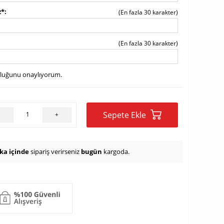
z*
(En fazla 30 karakter)
(En fazla 30 karakter)
uluğunu onaylıyorum.
Sepete Ekle
-
+
ika içinde
sipariş verirseniz
bugün
kargoda.