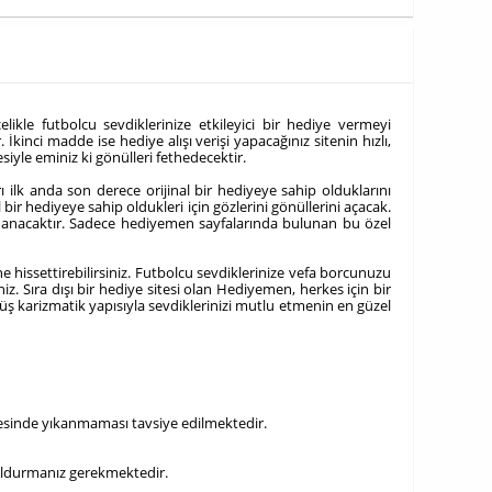
ikle futbolcu sevdiklerinize etkileyici bir hediye vermeyi
kinci madde ise hediye alışı verişi yapacağınız sitenin hızlı,
siyle eminiz ki gönülleri fethedecektir.
 ilk anda son derece orijinal bir hediyeye sahip olduklarını
ir hediyeye sahip oldukleri için gözlerini gönüllerini açacak.
sizi anacaktır. Sadece hediyemen sayfalarında bulunan bu özel
e hissettirebilirsiniz. Futbolcu sevdiklerinize vefa borcunuzu
z. Sıra dışı bir hediye sitesi olan Hediyemen, herkes için bir
ş karizmatik yapısıyla sevdiklerinizi mutlu etmenin en güzel
inesinde yıkanmaması tavsiye edilmektedir.
 doldurmanız gerekmektedir.