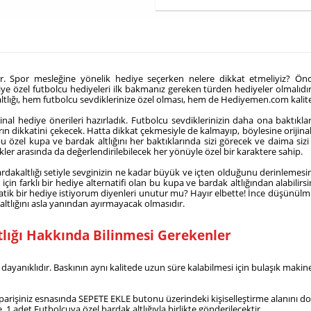
ir. Spor mesleğine yönelik hediye seçerken nelere dikkat etmeliyiz? Öncel
ye özel futbolcu hediyeleri ilk bakmanız gereken türden hediyeler olmalıdır. İ
kaltlığı, hem futbolcu sevdiklerinize özel olması, hem de Hediyemen.com kalite
al hediye önerileri hazırladık. Futbolcu sevdiklerinizin daha ona baktıkları
n dikkatini çekecek. Hatta dikkat çekmesiyle de kalmayıp, böylesine orijinal b
ız bu özel kupa ve bardak altlığını her baktıklarında sizi görecek ve daima 
ikler arasında da değerlendirilebilecek her yönüyle özel bir karaktere sahip.
rdakaltlığı setiyle sevginizin ne kadar büyük ve içten olduğunu derinlemesin
n farklı bir hediye alternatifi olan bu kupa ve bardak altlığından alabilirsini
atik bir hediye istiyorum diyenleri unutur mu? Hayır elbette! İnce düşünülmü
altlığını asla yanından ayırmayacak olmasıdır.
lığı Hakkında Bilinmesi Gerekenler
dayanıklıdır. Baskının aynı kalitede uzun süre kalabilmesi için bulaşık mak
n siparişiniz esnasında SEPETE EKLE butonu üzerindeki kişiselleştirme alanını
 1 adet Futbolcuya özel bardak altlığıyla birlikte gönderilecektir.