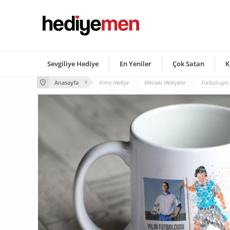
Sevgiliye Hediye
En Yeniler
Çok Satan
K
Anasayfa
Kime Hediye
Mesleki Hediyeler
Futbolcuya 