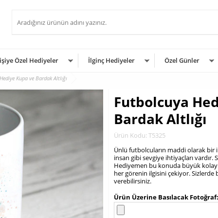
işiye Özel Hediyeler
İlginç Hediyeler
Özel Günler
Hediye Kupa ve Bardak Altlığı
Futbolcuya Hed
Bardak Altlığı
Ürün Kodu: T5325
Ünlü futbolcuların maddi olarak bir
insan gibi sevgiye ihtiyaçları vardır. S
Hediyemen bu konuda büyük kolaylıkl
her görenin ilgisini çekiyor. Sizlerde
verebilirsiniz.
.
Ürün Üzerine Basılacak Fotoğraf