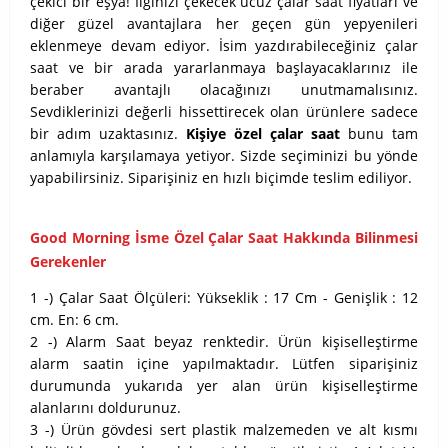
çekici bir eşya! İlginizi çekecek ucuz çalar saat fiyatları ve
diğer güzel avantajlara her geçen gün yepyenileri
eklenmeye devam ediyor. İsim yazdırabileceğiniz çalar
saat ve bir arada yararlanmaya başlayacaklarınız ile
beraber avantajlı olacağınızı unutmamalısınız.
Sevdiklerinizi değerli hissettirecek olan ürünlere sadece
bir adım uzaktasınız.
Kişiye özel çalar saat
bunu tam
anlamıyla karşılamaya yetiyor. Sizde seçiminizi bu yönde
yapabilirsiniz. Siparişiniz en hızlı biçimde teslim ediliyor.
Good Morning İsme Özel Çalar Saat Hakkında Bilinmesi
Gerekenler
1 -) Çalar Saat Ölçüleri: Yükseklik : 17 Cm - Genişlik : 12
cm. En: 6 cm.
2 -) Alarm Saat beyaz renktedir. Ürün kişiselleştirme
alarm saatin içine yapılmaktadır. Lütfen siparişiniz
durumunda yukarıda yer alan ürün kişiselleştirme
alanlarını doldurunuz.
3 -) Ürün gövdesi sert plastik malzemeden ve alt kısmı