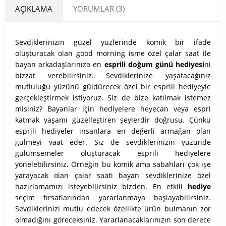
AÇIKLAMA
YORUMLAR (3)
​Sevdiklerinizin güzel yüzlerinde komik bir ifade
oluşturacak olan good morning isme özel çalar saat ile
bayan arkadaşlarınıza en
esprili doğum günü hediyesi
ni
bizzat verebilirsiniz. Sevdiklerinize yaşatacağınız
mutluluğu yüzünü güldürecek özel bir esprili hediyeyle
gerçekleştirmek istiyoruz. Siz de bize katılmak istemez
misiniz? Bayanlar için hediyelere heyecan veya espri
katmak yaşamı güzelleştiren şeylerdir doğrusu. Çünkü
esprili hediyeler insanlara en değerli armağan olan
gülmeyi vaat eder. Siz de sevdiklerinizin yüzünde
gülümsemeler oluşturacak esprili hediyelere
yönelebilirsiniz. Örneğin bu komik ama sabahları çok işe
yarayacak olan çalar saati bayan sevdiklerinize özel
hazırlamamızı isteyebilirsiniz bizden. En etkili
hediye
seçim fırsatlarından yararlanmaya başlayabilirsiniz.
Sevdiklerinizi mutlu edecek özellikte ürün bulmanın zor
olmadığını göreceksiniz. Yararlanacaklarınızın son derece