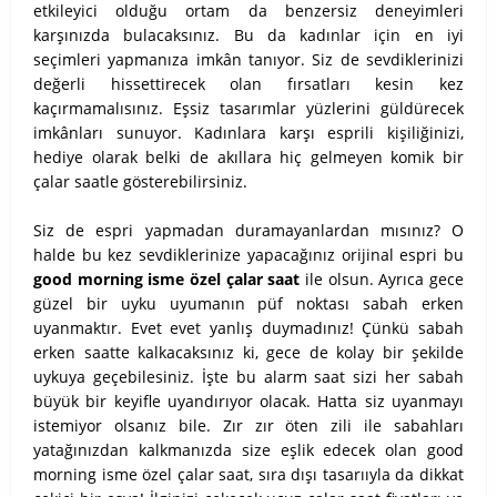
etkileyici olduğu ortam da benzersiz deneyimleri
karşınızda bulacaksınız. Bu da kadınlar için en iyi
seçimleri yapmanıza imkân tanıyor. Siz de sevdiklerinizi
değerli hissettirecek olan fırsatları kesin kez
kaçırmamalısınız. Eşsiz tasarımlar yüzlerini güldürecek
imkânları sunuyor. Kadınlara karşı esprili kişiliğinizi,
hediye olarak belki de akıllara hiç gelmeyen komik bir
çalar saatle gösterebilirsiniz.
Siz de espri yapmadan duramayanlardan mısınız? O
halde bu kez sevdiklerinize yapacağınız orijinal espri bu
good morning isme özel çalar saat
ile olsun. Ayrıca gece
güzel bir uyku uyumanın püf noktası sabah erken
uyanmaktır. Evet evet yanlış duymadınız! Çünkü sabah
erken saatte kalkacaksınız ki, gece de kolay bir şekilde
uykuya geçebilesiniz. İşte bu alarm saat sizi her sabah
büyük bir keyifle uyandırıyor olacak. Hatta siz uyanmayı
istemiyor olsanız bile. Zır zır öten zili ile sabahları
yatağınızdan kalkmanızda size eşlik edecek olan good
morning isme özel çalar saat, sıra dışı tasarııyla da dikkat