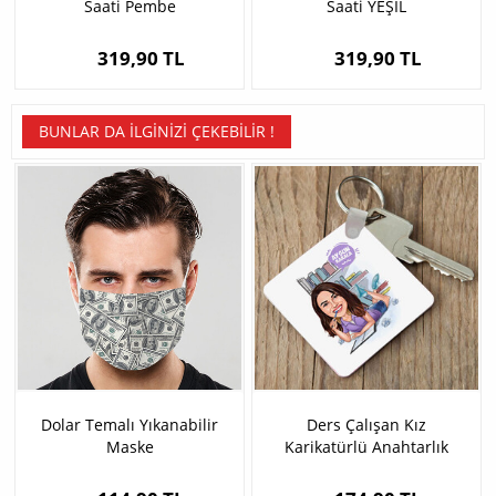
Saati Pembe
Saati YEŞİL
319,90 TL
319,90 TL
BUNLAR DA İLGINIZI ÇEKEBILIR !
Dolar Temalı Yıkanabilir
Ders Çalışan Kız
Maske
Karikatürlü Anahtarlık