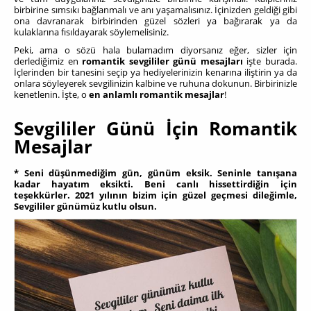
birbirine sımsıkı bağlanmalı ve anı yaşamalısınız. İçinizden geldiği gibi
ona davranarak birbirinden güzel sözleri ya bağırarak ya da
kulaklarına fısıldayarak söylemelisiniz.
Peki, ama o sözü hala bulamadım diyorsanız eğer, sizler için
derlediğimiz en
romantik sevgililer günü mesajları
işte burada.
İçlerinden bir tanesini seçip ya hediyelerinizin kenarına iliştirin ya da
onlara söyleyerek sevgilinizin kalbine ve ruhuna dokunun. Birbirinizle
kenetlenin. İşte, o
en anlamlı romantik mesajlar
!
Sevgililer Günü İçin Romantik
Mesajlar
* Seni düşünmediğim gün, günüm eksik. Seninle tanışana
kadar hayatım eksikti. Beni canlı hissettirdiğin için
teşekkürler. 2021 yılının bizim için güzel geçmesi dileğimle,
Sevgililer günümüz kutlu olsun.