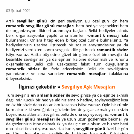
03 Şubat 2021
Artık
sevgililer günü
için geri sayılıyor. Bu özel gün için hem
romantik sevgililer günü mesajları
hem hediye seçenekleri hem
de organizasyon fikirleri aranmaya başladı. Belki hediyeler alındı,
belki organizasyonlar yapıldı ama istenilen
romantik mesaj
hala
bulunamadı. Onlara hitap eden birkaç özel cümle bulmalısınız. Ya
hediyelerinizin üzerine iliştirecek bir sözün arayışındasınız ya da
hediyenizi verdikten sonra sevginizi dile getirecek
romantik sözler
istiyorsunuz. Hatta böylesine güzel bir günde özel bir mesajla da
kesinlikle sevdiğinizin ya da eşinizin kalbine dokunmalı ve ruhunu
okşamalısınız. Belki çok uzaktasınız fakat tüm duygularınızı
romantik sözler
ile ifade edeceksiniz. Belki de sevdiğinizin
yanındasınız ve ona sarılırken
romantik mesajlar
kulaklarına
üfleyeceksiniz.
İlginizi çekebilir »
Sevgiliye Aşk Mesajları
Tüm sevginiz
en anlamlı sözler
ile sevdiğinize ya da eşinize akmalı
değil mi? Küçük bir hediye aldınız ama o hediye, söyleyeceğiniz kısa
ve öz bir sözle daha da anlam kazansın istiyorsunuz. Öyle bir cümle
kurmalısınız ki sevdiğinizin gözlerinden de yaşlar akmalı ya da sizin
boynunuza atlamalı. Sevgiliniz belki de ona söyleyeceğiniz
romantik
sevgililer günü mesajları
ile ya uzun uzun gözlerinize bakmalı ya
da gözlerinizin içine dalmalı. İki ya da üç cümle olsun ve bu söz beni
ona hissettirsin diyorsunuz. Haklısınız,
sevgililer günü
özel bir gün
ve tüm duygularınız sevdiğinizle birbirine karışmalı. Kalpleriniz