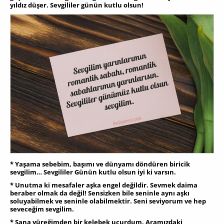
yıldız düşer. Sevgililer günün kutlu olsun!
* Yaşama sebebim, başımı ve dünyamı döndüren biricik
sevgilim… Sevgililer Günün kutlu olsun iyi ki varsın.
* Unutma ki mesafaler aşka engel değildir. Sevmek daima
beraber olmak da değil! Sensizken bile seninle aynı aşkı
soluyabilmek ve seninle olabilmektir. Seni seviyorum ve hep
seveceğim sevgilim.
* Sana yüreğimden bir kelebek uçurdum. Aramızdaki