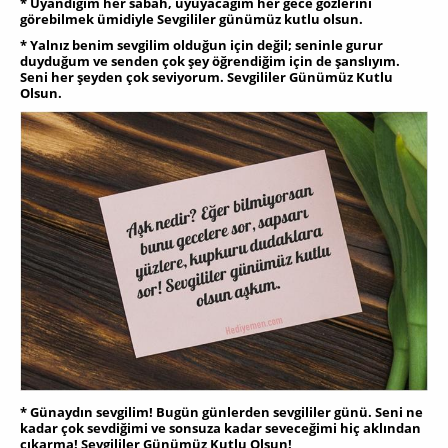
* Uyandığım her sabah, uyuyacağım her gece gözlerini
görebilmek ümidiyle Sevgililer günümüz kutlu olsun.
* Yalnız benim sevgilim olduğun için değil; seninle gurur
duyduğum ve senden çok şey öğrendiğim için de şanslıyım.
Seni her şeyden çok seviyorum. Sevgililer Günümüz Kutlu
Olsun.
* Günaydın sevgilim! Bugün günlerden sevgililer günü. Seni ne
kadar çok sevdiğimi ve sonsuza kadar seveceğimi hiç aklından
çıkarma! Sevgililer Günümüz Kutlu Olsun!