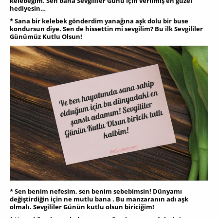
kelebeğim. Sen bana Sevgililer Günü için verilmiş en güzel
hediyesin…
* Sana bir kelebek gönderdim yanağına aşk dolu bir buse
kondursun diye. Sen de hissettin mi sevgilim? Bu ilk Sevgililer
Günümüz Kutlu Olsun!
* Sen benim nefesim, sen benim sebebimsin! Dünyamı
değiştirdiğin için ne mutlu bana . Bu manzaranın adı aşk
olmalı. Sevgililer Günün kutlu olsun biriciğim!