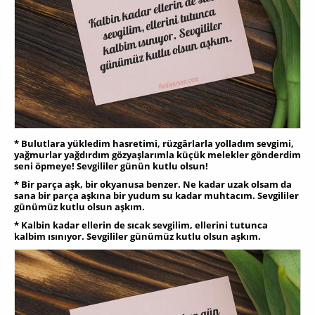
* Bulutlara yükledim hasretimi, rüzgârlarla yolladım sevgimi,
yağmurlar yağdırdım gözyaşlarımla küçük melekler gönderdim
seni öpmeye! Sevgililer günün kutlu olsun!
* Bir parça aşk, bir okyanusa benzer. Ne kadar uzak olsam da
sana bir parça aşkına bir yudum su kadar muhtacım. Sevgililer
günümüz kutlu olsun aşkım.
* Kalbin kadar ellerin de sıcak sevgilim, ellerini tutunca
kalbim ısınıyor. Sevgililer günümüz kutlu olsun aşkım.