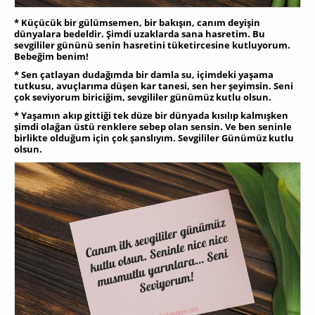
* Küçücük bir gülümsemen, bir bakışın, canım deyişin
dünyalara bedeldir. Şimdi uzaklarda sana hasretim. Bu
sevgililer gününü senin hasretini tüketircesine kutluyorum.
Bebeğim benim!
* Sen çatlayan dudağımda bir damla su, içimdeki yaşama
tutkusu, avuçlarıma düşen kar tanesi, sen her şeyimsin. Seni
çok seviyorum biriciğim, sevgililer günümüz kutlu olsun.
* Yaşamın akıp gittiği tek düze bir dünyada kısılıp kalmışken
şimdi olağan üstü renklere sebep olan sensin. Ve ben seninle
birlikte olduğum için çok şanslıyım. Sevgililer Günümüz kutlu
olsun.