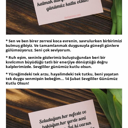
* Sen ve ben birer zerresi koca evrenin, savrulurken birbirimizi
bulmuş gibiyiz. Ve tamamlanmak duygusuyla güneşli günlere
gülümsüyoruz. Seni çok seviyorum.
* Ruh eşim, seninle gözlerimiz buluştuğundan beri bir
kıvılcımın büyüdüğü tatlı bir enerjiye dönüştüğü doğru
kalplerimizde. Sevgililer günümüz kutlu olsun.
* Yüreğimdeki tek arzu, hayalimdeki tek tutku, beni yaşatan
tek duygu senmişsin bebeğim... 14 Şubat Sevgililer Günümüz
Kutlu Olsun!