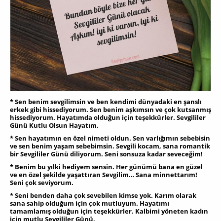
* Sen benim sevgilimsin ve ben kendimi dünyadaki en şanslı
erkek gibi hissediyorum. Sen benim aşkımsın ve çok kutsanmış
hissediyorum. Hayatımda olduğun için teşekkürler. Sevgililer
Günü Kutlu Olsun Hayatım.
* Sen hayatımın en özel nimeti oldun. Sen varlığımın sebebisin
ve sen benim yaşam sebebimsin. Sevgili kocam, sana romantik
bir Sevgililer Günü diliyorum. Seni sonsuza kadar seveceğim!
* Benim bu yılki hediyem sensin. Her günümü bana en güzel
ve en özel şekilde yaşattıran Sevgilim… Sana minnettarım!
Seni çok seviyorum.
* Seni benden daha çok sevebilen kimse yok. Karım olarak
sana sahip olduğum için çok mutluyum. Hayatımı
tamamlamış olduğun için teşekkürler. Kalbimi yöneten kadın
için mutlu Sevgililer Günü.