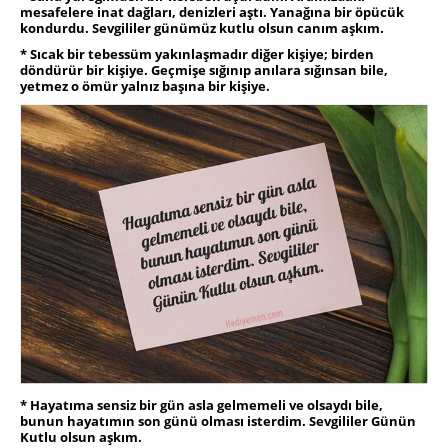
mesafelere inat dağları, denizleri aştı. Yanağına bir öpücük
kondurdu. Sevgililer günümüz kutlu olsun canım aşkım.
* Sıcak bir tebessüm yakınlaşmadır diğer kişiye; birden
döndürür bir kişiye. Geçmişe sığınıp anılara sığınsan bile,
yetmez o ömür yalnız başına bir kişiye.
* Hayatıma sensiz bir gün asla gelmemeli ve olsaydı bile,
bunun hayatımın son günü olması isterdim. Sevgililer Günün
Kutlu olsun aşkım.