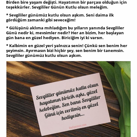
Birden bire yaşam değişti. Hayatımın bir parçası olduğun için
teşekkürler. Sevgililer Günün Kutlu olsun meleğim.
* Sevgililer günümüz kutlu olsun aşkım. Seni daima ilk
gördüğüm zamanki gibi seveceğim!
* Gülüşünü aklıma mıhladığım bu yılların yanında Sevgililer
Günü nedir ki, mevsimler nedir? Her an bizim, her başlayan
gün bana en güzel hediyen. Biriciğim iyi ki varsın.
* Kalbimin en güzel yeri yalnızca senin! Çünkü sen benim her
şeyimsin. Ayırmasın bizi hiçbir şey, sen benim bir tanemsin.
Sevgililer günümüz kutlu olsun aşkım.