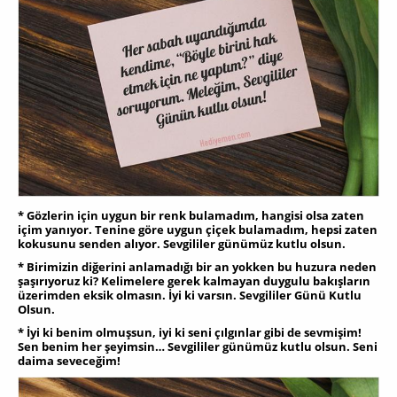
* Gözlerin için uygun bir renk bulamadım, hangisi olsa zaten
içim yanıyor. Tenine göre uygun çiçek bulamadım, hepsi zaten
kokusunu senden alıyor. Sevgililer günümüz kutlu olsun.
* Birimizin diğerini anlamadığı bir an yokken bu huzura neden
şaşırıyoruz ki? Kelimelere gerek kalmayan duygulu bakışların
üzerimden eksik olmasın. İyi ki varsın. Sevgililer Günü Kutlu
Olsun.
* İyi ki benim olmuşsun, iyi ki seni çılgınlar gibi de sevmişim!
Sen benim her şeyimsin… Sevgililer günümüz kutlu olsun. Seni
daima seveceğim!