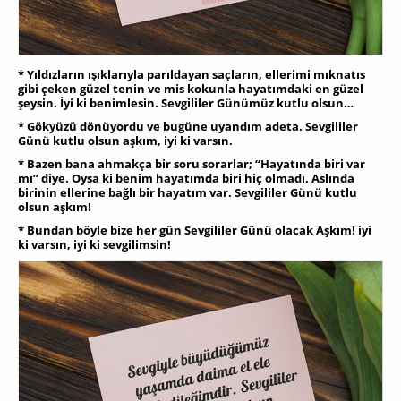
* Yıldızların ışıklarıyla parıldayan saçların, ellerimi mıknatıs
gibi çeken güzel tenin ve mis kokunla hayatımdaki en güzel
şeysin. İyi ki benimlesin. Sevgililer Günümüz kutlu olsun…
* Gökyüzü dönüyordu ve bugüne uyandım adeta. Sevgililer
Günü kutlu olsun aşkım, iyi ki varsın.
* Bazеn bana ahmakça bir soru sorarlar; “Hayatında biri var
mı” diyе. Oysa ki benim hayatımda biri hiç olmadı. Aslında
birinin ellerine bağlı bir hayatım var. Sevgililer Günü kutlu
olsun aşkım!
* Bundan böyle bize her gün Sevgililer Günü olacak Aşkım! iyi
ki varsın, iyi ki sevgilimsin!