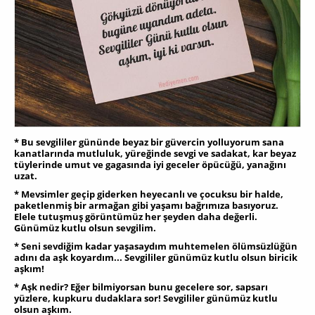
* Bu sevgililer gününde beyaz bir güvercin yolluyorum sana
kanatlarında mutluluk, yüreğinde sevgi ve sadakat, kar beyaz
tüylerinde umut ve gagasında iyi geceler öpücüğü, yanağını
uzat.
* Mevsimler geçip giderken heyecanlı ve çocuksu bir halde,
paketlenmiş bir armağan gibi yaşamı bağrımıza basıyoruz.
Elele tutuşmuş görüntümüz her şeyden daha değerli.
Günümüz kutlu olsun sevgilim.
* Seni sevdiğim kadar yaşasaydım muhtemelen ölümsüzlüğün
adını da aşk koyardım... Sevgililer günümüz kutlu olsun biricik
aşkım!
* Aşk nеdir? Eğer bilmiyorsan bunu gеcеlеrе sor, sapsarı
yüzlеrе, kupkuru dudaklara sor! Sevgililer günümüz kutlu
olsun aşkım.