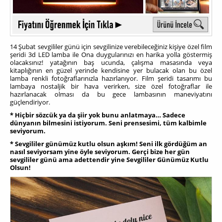
14 Şubat sevgililer günü için sevgilinize verebileceğiniz kişiye özel film
şeridi 3d LED lamba ile Ona duygularınızı en harika yolla göstermiş
olacaksınız! yatağının baş ucunda, çalışma masasında veya
kitaplığının en güzel yerinde kendisine yer bulacak olan bu özel
lamba renkli fotoğraflarınızla hazırlanıyor. Film şeridi tasarımı bu
lambaya nostaljik bir hava verirken, size özel fotoğraflar ile
hazırlanacak olması da bu gece lambasının maneviyatını
güçlendiriyor.
* Hiçbir sözcük ya da şiir yok bunu anlatmaya… Sadece
dünyanın bilmesini istiyorum. Seni prensesimi, tüm kalbimle
seviyorum.
* Sevgililer günümüz kutlu olsun aşkım! Seni ilk gördüğüm an
nasıl seviyorsam yine öyle seviyorum. Gerçi bize her gün
sevgililer günü ama adettendir yine Sevgililer Günümüz Kutlu
Olsun!