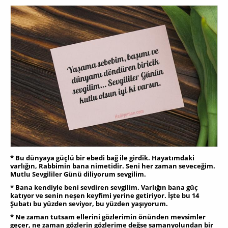
* Bu dünyaya güçlü bir ebedi bağ ile girdik. Hayatımdaki
varlığın, Rabbimin bana nimetidir. Seni her zaman seveceğim.
Mutlu Sevgililer Günü diliyorum sevgilim.
* Bana kendiyle beni sevdiren sevgilim. Varlığın bana güç
katıyor ve senin neşen keyfimi yerine getiriyor. İşte bu 14
Şubatı bu yüzden seviyor, bu yüzden yaşıyorum.
* Ne zaman tutsam ellerini gözlerimin önünden mevsimler
geçer, ne zaman gözlerin gözlerime değse samanyolundan bir