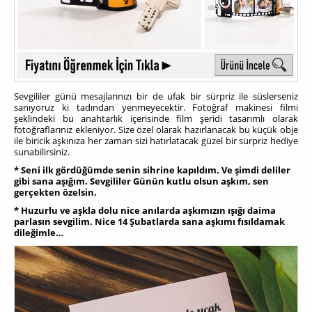
Sevgililer günü mesajlarınızı bir de ufak bir sürpriz ile süslerseniz
sanıyoruz ki tadından yenmeyecektir. Fotoğraf makinesi filmi
şeklindeki bu anahtarlık içerisinde film şeridi tasarımlı olarak
fotoğraflarınız ekleniyor. Size özel olarak hazırlanacak bu küçük obje
ile biricik aşkınıza her zaman sizi hatırlatacak güzel bir sürpriz hediye
sunabilirsiniz.
* Seni ilk gördüğümde senin sihrine kapıldım. Ve şimdi deliler
gibi sana aşığım. Sevgililer Günün kutlu olsun aşkım, sen
gerçekten özelsin.
* Huzurlu ve aşkla dolu nice anılarda aşkımızın ışığı daima
parlasın sevgilim. Nice 14 Şubatlarda sana aşkımı fısıldamak
dileğimle…