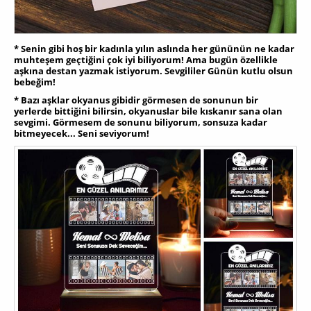
* Senin gibi hoş bir kadınla yılın aslında her gününün ne kadar
muhteşem geçtiğini çok iyi biliyorum! Ama bugün özellikle
aşkına destan yazmak istiyorum. Sevgililer Günün kutlu olsun
bebeğim!
* Bazı aşklar okyanus gibidir görmesen de sonunun bir
yerlerde bittiğini bilirsin, okyanuslar bile kıskanır sana olan
sevgimi. Görmesem de sonunu biliyorum, sonsuza kadar
bitmeyecek... Seni seviyorum!