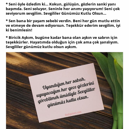
* Seni öyle özledim ki… Kokun, gülüşün, gözlerin sanki yanı
başımda. Seni soluyor, Seninle her anımı yaşıyorum! Seni çok
seviyorum sevgilim. Sevgililer Günümüz Kutlu Olsun…
* Sen bana bir yaşam sebebi verdin. Beni her gün mutlu ettin
ve etmeye de devam ediyorsun. Teşekkür ederim sevgilim, iyi
ki benimlesin!
* Biricik Aşkım, bugüne kadar bana olan aşkın ve sabrın için
teşekkürler. Hayatımda olduğun için çok ama çok şanslıyım.
Sevgililer günümüz kutlu olsun aşkım.