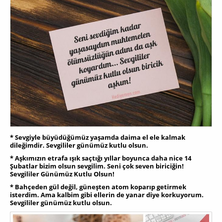
* Sevgiyle büyüdüğümüz yaşamda daima el ele kalmak
dileğimdir. Sevgililer günümüz kutlu olsun.
* Aşkımızın etrafa ışık saçtığı yıllar boyunca daha nice 14
Şubatlar bizim olsun sevgilim. Seni çok seven biriciğin!
Sevgililer Günümüz Kutlu Olsun!
* Bahçeden gül değil, güneşten atom koparıp getirmek
isterdim. Ama kalbim gibi ellerin de yanar diye korkuyorum.
Sevgililer günümüz kutlu olsun.