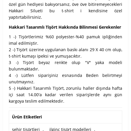
özel gün hediyesi bakıyorsanız, öve öve bitiremeyecekleri
Hakkari Silueti bu t-shirt i kendisine özel
yaptırtabilirsiniz.
Hakkari Tasarımlı Tişört Hakkında Bilinmesi Gerekenler
1 -) Tişörtlerimiz %60 polyester-%40 pamuk ipliğinden
imal edilmiştir.
2 -) Tişört üzerine uygulanan baskı alanı 29 X 40 cm olup,
t-shirt kumaşı ipeksi ve yumuşacıktır.
3 -) Tişört beyaz renkte olup "V" yaka modeli
bulunmaktadır.
4 -) Lütfen siparişiniz esnasında Beden belirtmeyi
unutmayınız.
5 -) Hakkari Tasarımlı Tişört, zorunlu haller dışında hafta
içi saat 14.00'a kadar verilen siparişlerde aynı gün
kargoya teslim edilmektedir.
Ürün Etiketleri
şehir tişörtleri
,
ilginç tişört modelleri
,