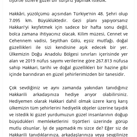
tişörtle sizlere güzel bir sürpriz yapmak istedik.
Hakkâri, yüzölçümü açısından Türkiye'nin 48. Şehri olup
7.095 km. Büyüklüktedir. Gezi planı yapıyorsanız
Hakkari'yi keşfetmek için sadece bir hafta sonu değil,
bolca zamana ihtiyacınız olacak. Kilim müzesi, Cennet ve
Cehennem vadisi, Seyithan Gölü, eşsiz mutfağı, doğal
güzellikleri ile sizi kendisine aşık edecek bir yer.
Ülkemizin Doğu Anadolu Bölgesi sınırları içerisinde yer
alan ve 2019 nüfus sayımı verilerine göre 267.813 nüfusa
sahip Hakkari, tarihi ve doğal güzellikleri bir hazine gibi
içinde barındıran en güzel şehirlerimizden bir tanesidir.
Çok sevdiğiniz ve aynı zamanda yakından tanıdığınız
Hakkarili arkadaşınıza hediye arıyor olabilirsiniz.
Hediyemen olarak Hakkari dahil olmak üzere karış karış
ülkemizin tüm şehirlerini hediyelik objeler üzerine taşıdık
ve istedik ki güzel yurdumuzun güzel insanlarının doğup
büyüdükleri memleketlerini tişörtleri üzerinde görüp
mutlu olsunlar. İyi de yapmadık mı sizce de? Eğer siz de
Hakkarili tanıdıklarınıza, arkadaşlarınıza veya sevgilinize