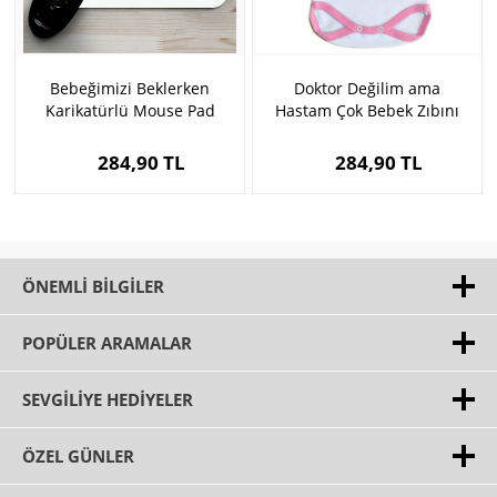
Bebeğimizi Beklerken
Doktor Değilim ama
Karikatürlü Mouse Pad
Hastam Çok Bebek Zıbını
284,90 TL
284,90 TL
ÖNEMLI BILGILER
POPÜLER ARAMALAR
SEVGILIYE HEDIYELER
ÖZEL GÜNLER