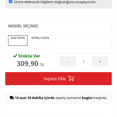
Ürüne eklenecek bilgilerin doğruluğunu onaylıyorum.
MODEL SEÇİNİZ:
DÜZ KUPA
SIHIRLI KUPA
Stokta Var
309,90
-
+
TL
Sepete Ekle
13 saat 33 dakika içinde
sipariş verirseniz
bugün
kargoda.